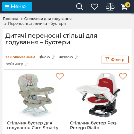
0
Меню
Головна
Стільчики для годування
Переносні стільчики – бустери
Дитячі переносні стільці для
годування – бустери
замовчуванням
ціною
назвою
Фільтр
рейтингу
Стільчик-бустер для
Стільчик-бустер Peg-
годування Cam Smarty
Perego Rialto
Pop
Артикул:
8005475393291