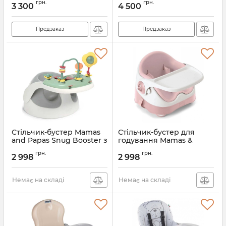
грн.
грн.
3 300
4 500
Артикул:
S333-C261/C261
Предзаказ
Предзаказ
Стільчик-бустер Mamas
Стільчик-бустер для
and Papas Snug Booster з
годування Mamas &
іграшкою
Papas Baby Bud
грн.
грн.
2 998
2 998
Артикул:
4126L7500
Артикул:
4124L7400
Немає на складі
Немає на складі