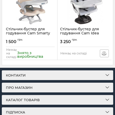
Стільчик-бустер для
Стільчик-бустер для
годування Cam Smarty
годування Cam Idea
Артикул:
S332-P20/P20
Артикул:
S334-C247
грн.
грн.
1 500
3 250
Немає
Знято з
на
Немає на складі
виробництва
складі
КОНТАКТИ
ПРО МАГАЗИН
КАТАЛОГ ТОВАРІВ
ПІДПИСКА