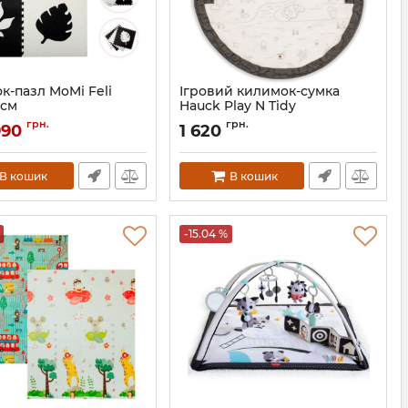
к-пазл MoMi Feli
Ігровий килимок-сумка
 см
Hauck Play N Tidy
AKCE00028
Артикул:
80900-0
грн.
грн.
990
1 620
В кошик
В кошик
-15.04 %