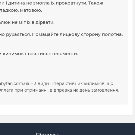
и і дитина не змогла їх проковтнути. Також
гладкою, матовою.
юк не міг їх відірвати.
вно рухається. Помацайте лицьову сторону полотна,
м килимок і текстильні елементи.
yfan.com.ua є 3 види інтерактивних килимків, що
 Оплата при отриманні, відправка на день замовлення,
Підписка