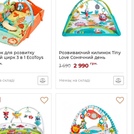
к для розвитку
Розвиваючий килимок Tiny
 цирк 3 в 1 EcoToys
Love Сонячний день
Артикул:
1206506830
н.
грн.
2 990
3 690
 складі
Немає на складі