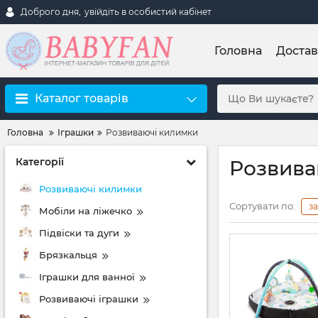
Доброго дня,
увійдіть в особистий кабінет
Головна
Достав
Каталог товарів
Головна
Іграшки
Розвиваючі килимки
Категорії
Розвива
Розвиваючі килимки
Сортувати по:
з
Мобіли на ліжечко
Підвіски та дуги
Брязкальця
Іграшки для ванної
Розвиваючі іграшки