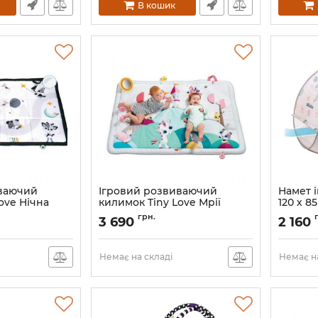
В кошик
иваючий
Ігровий розвиваючий
Намет 
ove Нічна
килимок Tiny Love Мрії
120 х 8
принцеси
Артикул:
грн.
3 690
2 160
0
Артикул:
1206105830
Немає на складі
Немає на