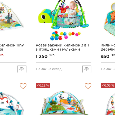
илимок Tiny
Розвиваючий килимок 3 в 1
Килимо
зі
з іграшками і кульками
Веселий
EcoToys 88967
JJ8836
0
рн.
грн.
гр
1 250
950
Немає на складі
Немає на
-16.22 %
-16.03 %