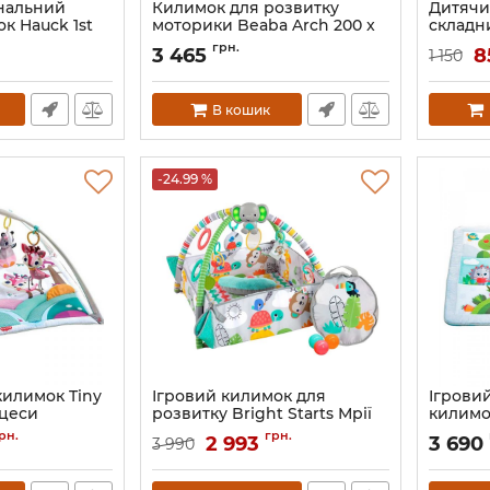
нальний
Килимок для розвитку
Дитячи
к Hauck 1st
моторики Beaba Arch 200 x
складн
150 см
термок
грн.
3 465
8
1 150
Артикул:
915074
Артикул:
В кошик
-24.99 %
илимок Tiny
Ігровий килимок для
Ігрови
нцеси
розвитку Bright Starts Мрії
килимо
про Африку
галяви
0
рн.
грн.
2 993
3 690
3 990
Артикул:
074451126244
Артикул: