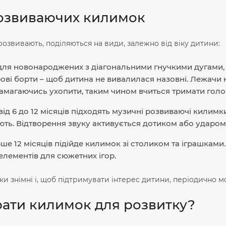
озвиваючих килимок
озвивають, поділяються на види, залежно від віку дитини:
ля новонароджених з діагональними гнучкими дугами, на
ові борти – щоб дитина не вивалилася назовні. Лежачи н
намагаючись ухопити, таким чином вчиться тримати голо
від 6 до 12 місяців підходять музичні розвиваючі килим
ть. Відтворення звуку активується дотиком або ударом
рше 12 місяців підійде килимок зі столиком та іграшкам
 елементів для сюжетних ігор.
шки знімні і, щоб підтримувати інтерес дитини, періодично 
рати килимок для розвитку?