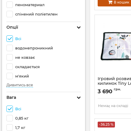
В кошик
пеноматериал
спінений поліетилен
Опції
Всі
водонепроникний
не ковзає
складається
м'який
Ігровий розв
килимок Tiny L
Дивитись все
галявина
грн.
3 690
Артикул:
120600583
Вага
Немає на складі
Всі
0,85 кг
-36.25 %
1,7 кг