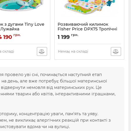
 з дугами Tiny Love
Розвиваючий килимок
 Лужайка
Fisher Price DPX75 Тропічні
друзі
1205006830
грн.
грн.
4 190
1 199
Артикул:
DPX75
 складі
Немає на складі
 провело уві сні, починається наступний етап
ів на день, але вже потребує більшої материнської
ь відвернути немовля від материнських рук. Це
ннями тварин або квітів, інтерактивними іграшками,
рику, концентрацію уваги, пам'ять та уяву.
чем, не викликає алергічних реакцій при контакті з
истовувати вдома чи на вулиці.