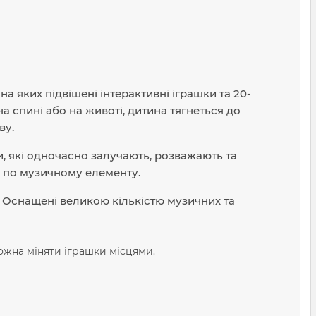
 яких підвішені інтерактивні іграшки та 20-
а спині або на животі, дитина тягнеться до
ву.
ки, які одночасно залучають, розважають та
 по музичному елементу.
и. Оснащені великою кількістю музичних та
можна міняти іграшки місцями.