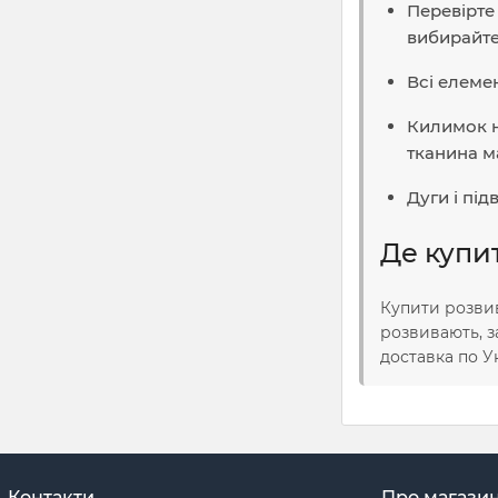
Перевірте
вибирайте
Всі елемен
Килимок н
тканина м
Дуги і під
Де купи
Купити розвив
розвивають, з
доставка по Ук
Контакти
Про магази