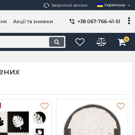
Зворотній зв'язок
Українська
ння
Акції та знижки
+38 067-766-41-51
0
ених