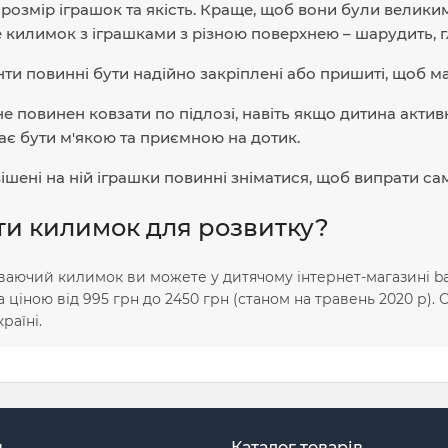
 розмір іграшок та якість. Краще, щоб вони були великим
 килимок з іграшками з різною поверхнею – шарудить, 
ти повинні бути надійно закріплені або пришиті, щоб мал
е повинен ковзати по підлозі, навіть якщо дитина акти
ає бути м'якою та приємною на дотик.
вішені на ній іграшки повинні зніматися, щоб випрати са
ти килимок для розвитку?
аючий килимок ви можете у дитячому інтернет-магазині bab
а ціною від 995 грн до 2450 грн (станом на травень 2020 р).
раїні.
н
Каталог товарів