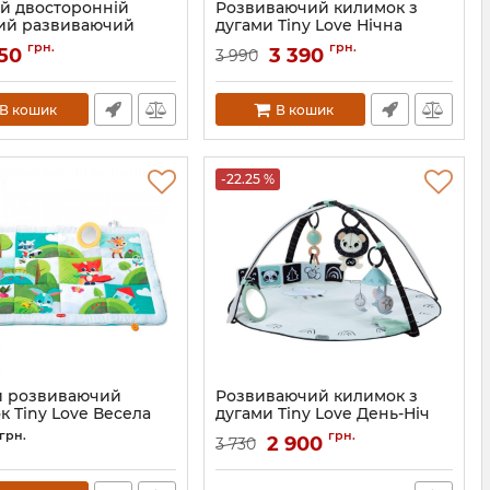
й двосторонній
Розвиваючий килимок з
ий развиваючий
дугами Tiny Love Нічна
илимок Poppet
галявина
грн.
грн.
50
3 390
3 990
PP005-150
Артикул:
1205906830
В кошик
В кошик
-22.25 %
й розвиваючий
Розвиваючий килимок з
к Tiny Love Весела
дугами Tiny Love День-Ніч
на
Артикул:
1209206830
грн.
грн.
2 900
3 730
1205200030