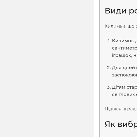
Види р
Килимки, що р
Килимок д
сантиметр
іграшок, 
Для дітей 
заспокоюю
Дітям ста
світлових
Підвісні ігра
Як виб