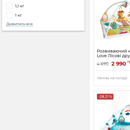
1,1 кг
1 кг
Дивитись все
Розвиваючий к
Love Лісові дру
Артикул:
120510683
г
2 990
4 690
Немає на складі
-28.21 %