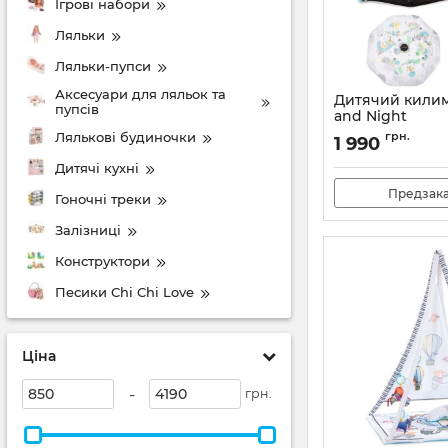
Ігрові набори
Ляльки
Ляльки-пупси
Аксесуари для ляльок та
Дитячий килим
пупсів
and Night
Артикул:
MAED0001
Лялькові будиночки
грн.
1 990
Дитячі кухні
Предзак
Гоночні треки
Залізниці
Конструктори
Песики Chi Chi Love
Ціна
-
грн.