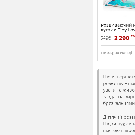
Розвиваючий 
дугами Tiny Lo
Артикул:
120700683
гр
2 290
3 190
Немає на складі
Після першого
розвитку – пі
уваги та живо
завдання вирі
брязкальцями
Дитячий розви
Підвищує акти
ніжною шкірою