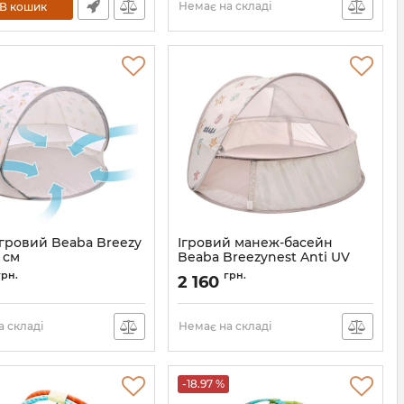
Немає на складі
В кошик
ігровий Beaba Breezy
Ігровий манеж-басейн
5 см
Beaba Breezynest Anti UV
100 х 60 см
930372
грн.
грн.
2 160
Артикул:
930403
 складі
Немає на складі
-18.97 %