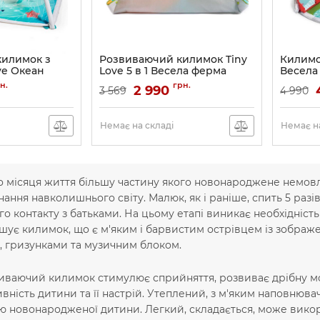
килимок з
Розвиваючий килимок Tiny
Килимок
ve Океан
Love 5 в 1 Весела ферма
Весела
0
Артикул:
TL120660E001 N8/19
Артикул:
н.
грн.
2 990
3 569
4 990
Немає на складі
Немає на
 місяця життя більшу частину якого новонароджене немовля
знання навколишнього світу. Малюк, як і раніше, спить 5 раз
го контакту з батьками. На цьому етапі виникає необхідніст
шує килимок, що є м'яким і барвистим острівцем із зображе
, гризунками та музичним блоком.
ваючий килимок стимулює сприйняття, розвиває дрібну мото
вність дитини та її настрій. Утеплений, з м'яким наповнюва
 новонародженої дитини. Легкий, складається, може викор