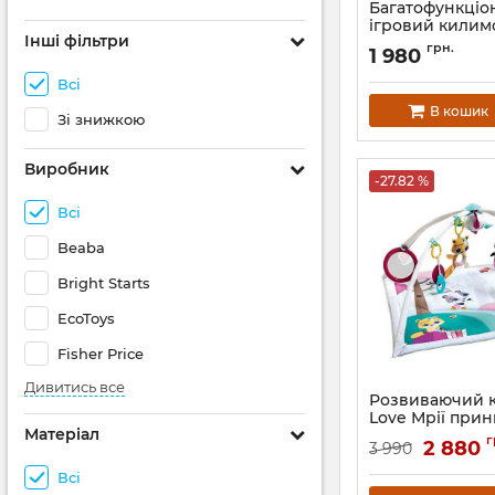
Багатофункціо
ігровий килимо
Інші фільтри
Tent
грн.
1 980
Артикул:
76306-7
Всі
В кошик
Зі знижкою
Виробник
-27.82 %
Всі
Beaba
Bright Starts
EcoToys
Fisher Price
Дивитись все
Розвиваючий к
Love Мрії при
Матеріал
Артикул:
120550683
г
2 880
3 990
Всі