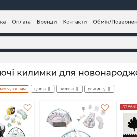
ка
Оплата
Бренди
Контакти
Обмін/Поверне
ючі килимки для новонародж
амовчуванням
ціною
назвою
рейтингу
-33.56 %