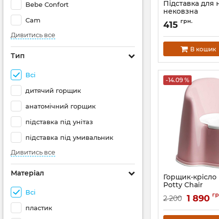
Підставка для 
Bebe Confort
нековзна
Cam
Артикул:
KR-006-10
грн.
415
Дивитись все
В кошик
Тип
Всі
-14.09 %
дитячий горщик
анатомічний горщик
підставка під унітаз
підставка під умивальник
Дивитись все
Матеріал
Горщик-крісло
Potty Chair
Всі
Артикул:
731768055
гр
1 890
2 200
пластик