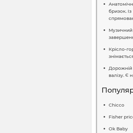
Анатомічн
бризок. Із
спрямован
Музичний 
завершенн
Крісло-го
знімаєтьс
Дорожній 
валізу. Є 
Популяр
Chicco
Fisher pric
Ok Baby