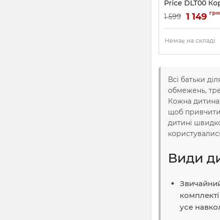
Price DLT00 Ко
Артикул:
DLT00
грн
1 149
1 599
Немає на складі
Всі батьки ді
обмежень, тре
Кожна дитина 
щоб привчити
дитині швидко
користувалися
Види д
Звичайний
комплекті
усе навко