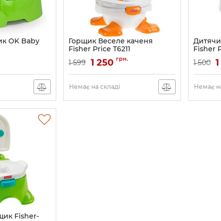
ик OK Baby
Горщик Веселе каченя
Дитячи
Fisher Price T6211
Fisher 
перший
Артикул:
T6211
грн.
1 250
1
1 599
1 500
Артикул:
Немає на складі
Немає на
ик Fisher-