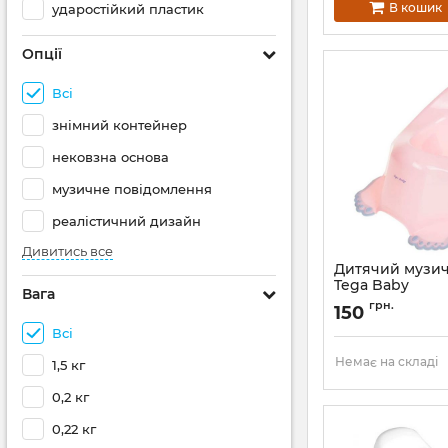
В кошик
ударостійкий пластик
Опції
Всі
знімний контейнер
нековзна основа
музичне повідомлення
реалістичний дизайн
Дивитись все
Дитячий музи
Tega Baby
Вага
грн.
150
Всі
Немає на складі
1,5 кг
0,2 кг
0,22 кг