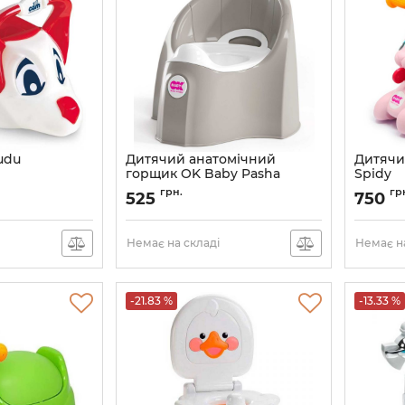
udu
Дитячий анатомічний
Дитячи
горщик OK Baby Pasha
Spidy
Артикул:
38912300
Артикул:
грн.
гр
525
750
Немає на складі
Немає на
-21.83 %
-13.33 %