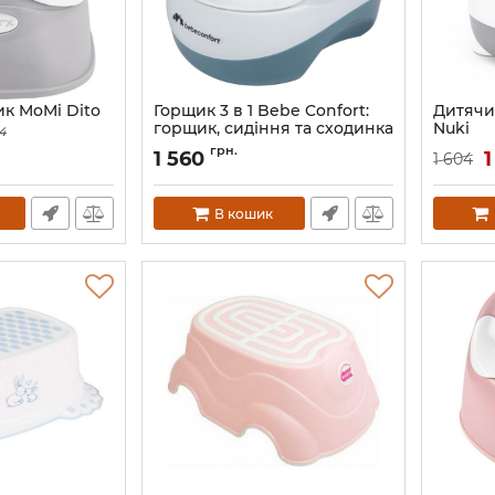
к MoMi Dito
Горщик 3 в 1 Bebe Confort:
Дитячи
горщик, сидіння та сходинка
Nuki
4
Артикул:
3106205100
Артикул:
грн.
1 560
1
1 604
В кошик