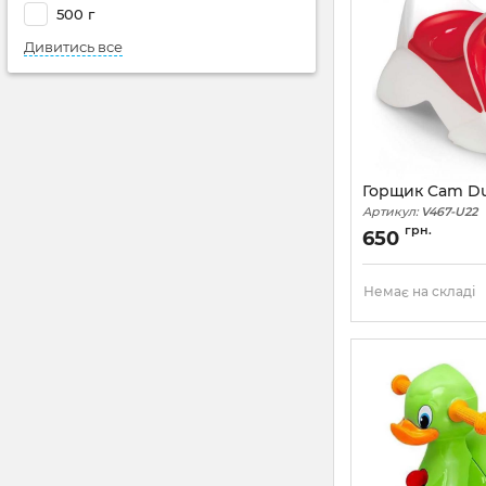
500 г
Дивитись все
Горщик Cam D
Артикул:
V467-U22
грн.
650
Немає на складі