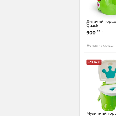
Дитячий горщ
Quack
Артикул:
37074430
грн.
900
Немає на складі
-28.14 %
Музичний горщ