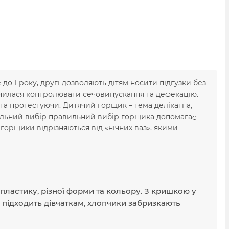
 до 1 року, другі дозволяють дітям носити підгузки без
вчилася контролювати сечовипускання та дефекацію.
а протестуючи. Дитячий горщик – тема делікатна,
вильний вибір правильний вибір горщика допомагає
орщики відрізняються від «нічних ваз», якими
пластику, різної форми та кольору. З кришкою у
 підходить дівчаткам, хлопчики забризкають