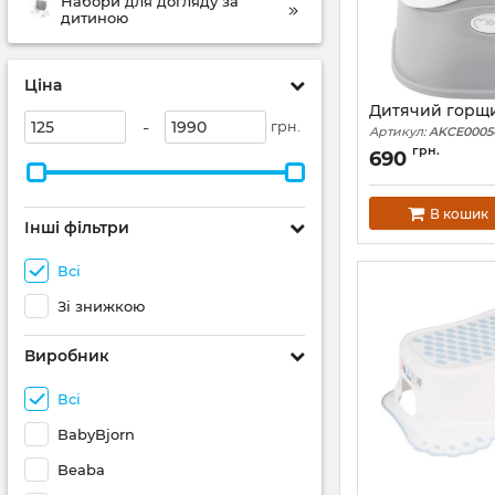
Набори для догляду за
дитиною
Ціна
Дитячий горщи
-
грн.
Артикул:
AKCE0005
грн.
690
В кошик
Інші фільтри
Всі
Зі знижкою
Виробник
Всі
BabyBjorn
Beaba