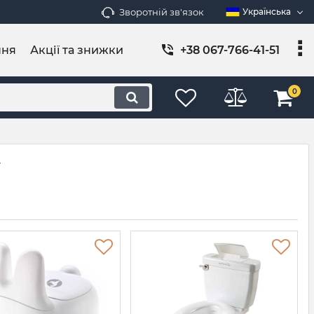
Зворотній зв'язок
Українська
ння
Акції та знижки
+38 067-766-41-51
0
у