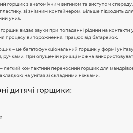
ий горщик з анатомічним вигином та виступом спереду. З
 пластику, зі знімним контейнером. Більше підходить дл
ий униз.
горщик видає звуки при попаданні рідини на контакти у
я процесу випорожнення. Працює від батарейок.
рщик – це багатофункціональний горщик у формі унітазу
я, ручками. При опущеній кришці можна використовувати я
– легкий компактний переносний горщик для мандрівок
накладкою на унітаз зі складними ніжками.
ні дитячі горщики:
e