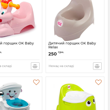
й горщик OK Baby
Дитячий горщик OK Baby
Relax
37825435
Артикул:
37090035/20
н.
грн.
250
 складі
Немає на складі