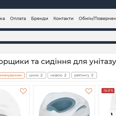
ка
Оплата
Бренди
Контакти
Обмін/Поверне
орщики та сидіння для унітаз
амовчуванням
ціною
назвою
рейтингу
-14.9 %