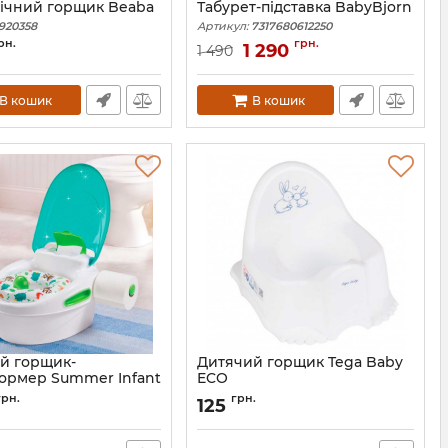
ічний горщик Beaba
Табурет-підставка BabyBjorn
920358
Артикул:
7317680612250
рн.
грн.
1 290
1 490
В кошик
В кошик
й горщик-
Дитячий горщик Tega Baby
ормер Summer Infant
ECO
 Step 3 в 1
Артикул:
KR-007-103
грн.
грн.
125
11436B