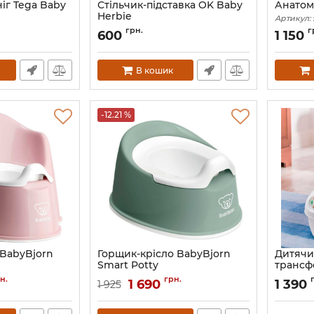
ніг Tega Baby
Стільчик-підставка OK Baby
Анатом
Herbie
Артикул:
3
Артикул:
38205435
грн.
г
600
1 150
В кошик
-12.21 %
 BabyBjorn
Горщик-крісло BabyBjorn
Дитячи
Smart Potty
трансф
Step by
2648
Артикул:
7317680512680
н.
грн.
1 690
1 390
1 925
Артикул: