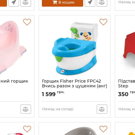
Немає на
В кошик
чний горщик
Горщик Fisher Price FPC42
Підста
Вчись разом з цуценям (анг)
Step
Артикул:
FPC42
Артикул:
грн.
гр
1 599
350
Немає на складі
Немає на