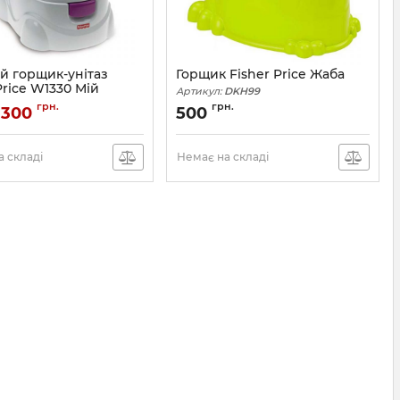
й горщик-унітаз
Горщик Fisher Price Жаба
Price W1330 Мій
Артикул:
DKH99
 дорослий горщик
грн.
грн.
 300
500
W1330
 складі
Немає на складі