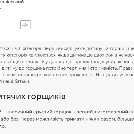
ролівський
.
ляться на 3 категорії: перші висаджують дитину на горщик ще
тя категорія хвилюються, якщо дитина до двох років не на
проходить хвилюючу дорогу до горщика, іноді упираючись т
 дитину до горщика потрібно терпіння і стриманість. Пра
 навчитися контролювати випорожнення. На щастя сучасні г
 наші батьки.
итячих горщиків
 – класичний круглий горщик – легкий, виготовлений із 
 або без. Через можливість тримати ніжки разом, більше
ло.