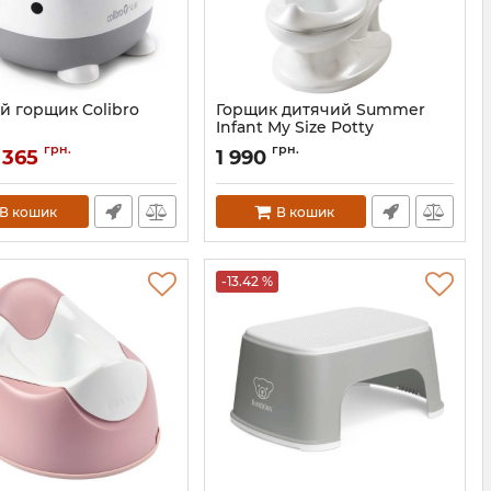
й горщик Colibro
Горщик дитячий Summer
Infant My Size Potty
NO/CO/NUKI/CL
Артикул:
11526С
грн.
грн.
 365
1 990
В кошик
В кошик
-13.42 %