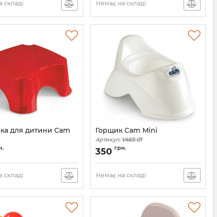
 складі
Немає на складі
вка для дитини Cam
Горщик Cam Mini
Артикул:
V465-01
V477-U22
н.
грн.
350
 складі
Немає на складі