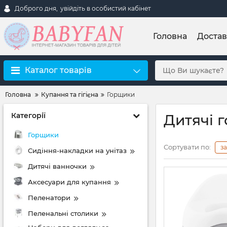
Доброго дня,
увійдіть в особистий кабінет
Головна
Достав
Каталог товарів
Головна
Купання та гігієна
Горщики
Категорії
Дитячі г
Горщики
Сортувати по:
з
Сидіння-накладки на унітаз
Дитячі ванночки
Аксесуари для купання
Пеленатори
Пеленальні столики