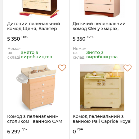
Дитячий пеленальний
Дитячий пеленальний
комод Щеня, Вальтер
комод Феї у хмарах,
Вальтер
грн.
грн.
5 350
5 350
Немає
Немає
Знято з
Знято з
на
на
виробництва
виробництва
складі
складі
Комод з пеленальним
Комод пеленальний з
столиком і ванною CAM
ванною Pali Caprice Royal
Asia
грн.
грн.
6 297
0
Артикул:
C916006