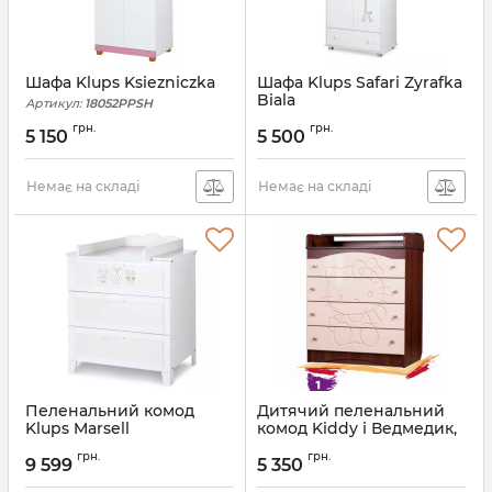
Шафа Klups Ksiezniczka
Шафа Klups Safari Zyrafka
Biala
Артикул:
18052PPSH
Артикул:
18452SFS2D
грн.
грн.
5 150
5 500
Немає на складі
Немає на складі
Пеленальний комод
Дитячий пеленальний
Klups Marsell
комод Kiddy і Ведмедик,
Вальтер
Артикул:
8833MRLP
грн.
грн.
9 599
5 350