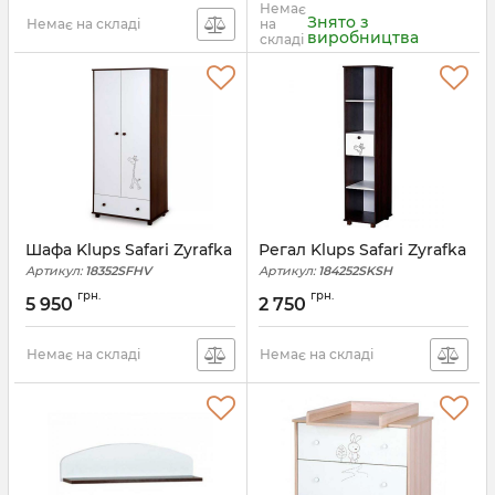
Немає
Знято з
Немає на складі
на
виробництва
складі
Шафа Klups Safari Zyrafka
Регал Klups Safari Zyrafka
Артикул:
18352SFHV
Артикул:
184252SKSH
грн.
грн.
5 950
2 750
Немає на складі
Немає на складі