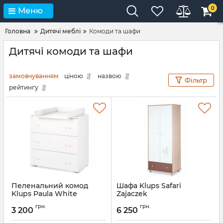
0
Меню
Головна
Дитячі меблі
Комоди та шафи
Дитячі комоди та шафи
замовчуванням
ціною
назвою
Фільтр
рейтингу
Пеленальний комод
Шафа Klups Safari
Klups Paula White
Zajaczek
Артикул:
8248PKPwh
Артикул:
18352SSH2D
грн.
грн.
3 200
6 250