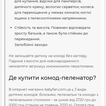
для купання, відсіки для памперсів,
дитячого крему, вологих серветок; колеса
для переміщення у межах кімнати; місткі
ящики з телескопічними напрямними.
Стійкість та висота. Повинен відповідати
зросту батьків, а також бути стійким до
перекидання.
Запобіжні заходи
Не залишайте дитину на комоді без нагляду.
Падіння з висоти для новонародженого
немовляти загрожує множинними переломами.
Де купити комод-пеленатор?
В інтернет-магазині babyfan.com.ua є 3 види
дитячих комодів: білизняні, пеленальні та комоди з
пеленальним столиком – за ціною від 2720 грн до
5000 грн (станом на травень 2020 р). Оплата при