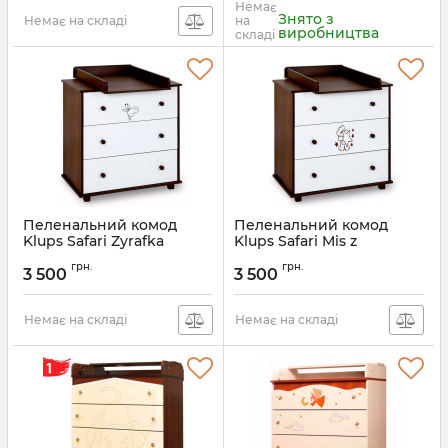
Немає
Знято з
Немає на складі
на
виробництва
складі
Пеленальний комод
Пеленальний комод
Klups Safari Zyrafka
Klups Safari Mis z
Gwiazdami
Артикул:
85848SFK
грн.
грн.
3 500
3 500
Артикул:
85848SFKP
Немає на складі
Немає на складі