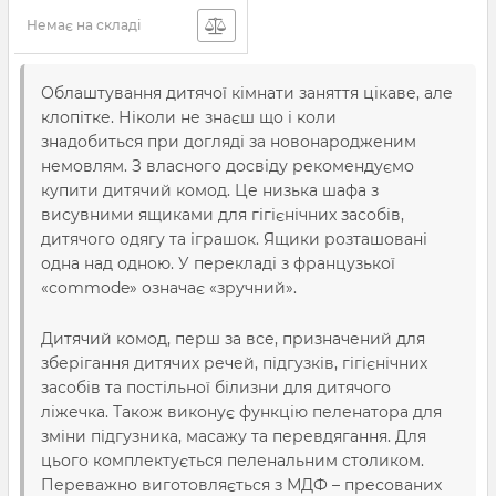
Немає на складі
Облаштування дитячої кімнати заняття цікаве, але
клопітке. Ніколи не знаєш що і коли
знадобиться при догляді за новонародженим
немовлям. З власного досвіду рекомендуємо
купити дитячий комод. Це низька шафа з
висувними ящиками для гігієнічних засобів,
дитячого одягу та іграшок. Ящики розташовані
одна над одною. У перекладі з французької
«commode» означає «зручний».
Дитячий комод, перш за все, призначений для
зберігання дитячих речей, підгузків, гігієнічних
засобів та постільної білизни для дитячого
ліжечка. Також виконує функцію пеленатора для
зміни підгузника, масажу та перевдягання. Для
цього комплектується пеленальним столиком.
Переважно виготовляється з МДФ – пресованих