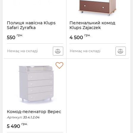
Полиця навісна Klups
Пеленальний комод
Safari Zyrafka
Klups Zajaczek
Артикул:
17674SFPV
Артикул:
858648SKP
грн.
грн.
550
4 500
Немає на складі
Немає на складі
Комод-пеленатор Верес
Артикул:
33.4.1.2.04
грн.
5 490