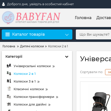
Доброго дня,
увійдіть в особистий кабінет
Головна
Достав
Каталог товарів
Головна
Дитячі коляски
Коляски 2 в 1
Категорії
Універса
Універсальні коляски
Сортувати по:
з
Коляски 2 в 1
Коляски 3 в 1
Класичні коляски
Коляски-трансформери
Коляски для двійні