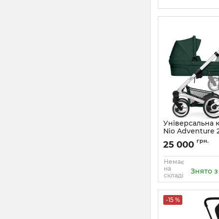
Універсальна 
Nio Adventure 2
грн.
25 000
Немає
на
Знято 
складі
-15 %