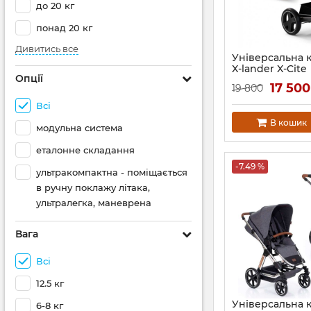
до 20 кг
понад 20 кг
Дивитись все
Універсальна к
X-lander X-Cite
Опції
17 50
19 800
Всі
В кошик
модульна система
еталонне складання
-7.49 %
ультракомпактна - поміщається
в ручну поклажу літака,
ультралегка, маневрена
Вага
Всі
12.5 кг
Універсальна 
6-8 кг