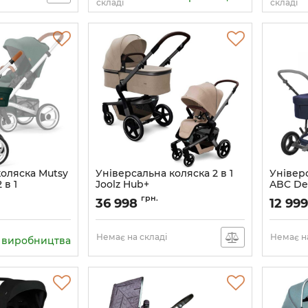
складі
складі
коляска Mutsy
Універсальна коляска 2 в 1
Універс
 в 1
Joolz Hub+
ABC Des
Артикул:
900291-900290
Артикул:
грн.
36 998
12 99
Немає на складі
Немає на
з виробництва