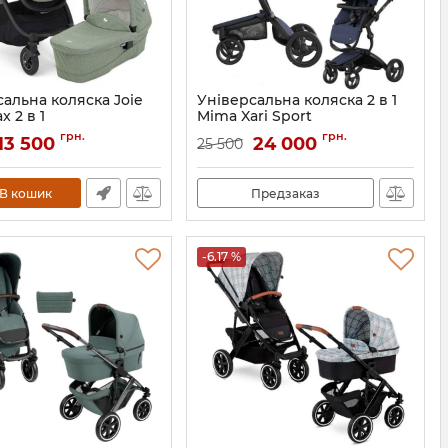
альна коляска Joie
Універсальна коляска 2 в 1
x 2 в 1
Mima Xari Sport
S1803AALRL000/A1219PBL
грн.
грн.
13 500
24 000
25 500
В кошик
Предзаказ
-6.17 %