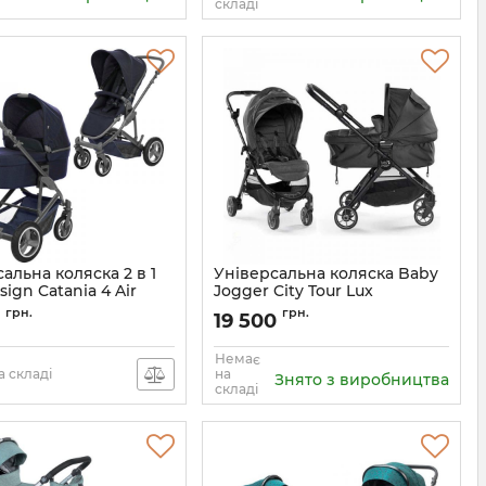
складі
альна коляска 2 в 1
Універсальна коляска Baby
ign Catania 4 Air
Jogger City Tour Lux
61412/811
грн.
грн.
9
19 500
Немає
 складі
на
Знято з виробництва
складі