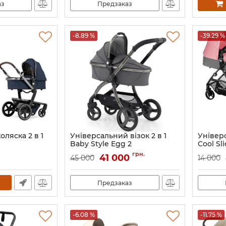
аз
Предзаказ
-8.89 %
-39.29 %
оляска 2 в 1
Універсальний візок 2 в 1
Універ
Baby Style Egg 2
Cool Sli
грн.
41 000
45 000
14 000
Предзаказ
-6.08 %
-11.75 %