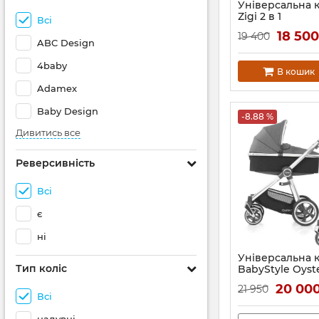
Універсальна 
Zigi 2 в 1
Всі
18 50
19 400
ABC Design
4baby
В кошик
Adamex
Baby Design
-8.88 %
Дивитись все
Реверсивність
Всі
є
ні
Універсальна к
Тип коліс
BabyStyle Oyst
Артикул:
BSOY30052
20 00
21 950
Всі