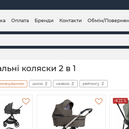
ка
Оплата
Бренди
Контакти
Обмін/Поверне
льні коляски 2 в 1
амовчуванням
ціною
назвою
рейтингу
-6.23 %