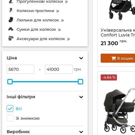
Прогулянкові коляски
Коляски-тростини
Люльки для колясок
Сумки для колясок
Універсальна 
Confort Luvia Tr
Аксесуари для колясок
Артикул:
1994153210
грн.
21 300
Ціна
В кошик
-
грн.
-4.64 %
Інші фільтри
Всі
Зі знижкою
Виробник