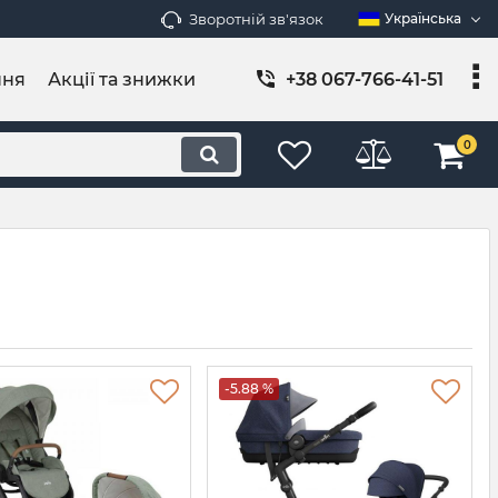
Зворотній зв'язок
Українська
ння
Акції та знижки
+38 067-766-41-51
0
-5.88 %