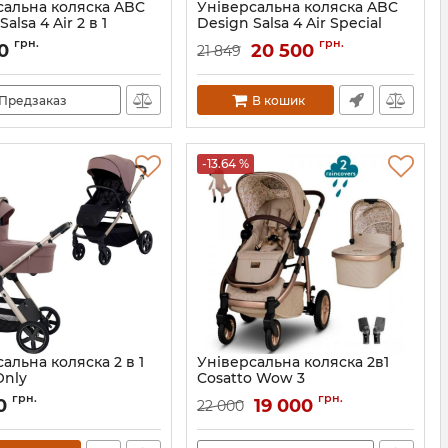
сальна коляска ABC
Універсальна коляска ABC
alsa 4 Air 2 в 1
Design Salsa 4 Air Special
Edition 2 в 1
4045875070426
грн.
грн.
00
20 500
21 849
Артикул:
1200228/2008
Предзаказ
В кошик
-13.64 %
альна коляска 2 в 1
Універсальна коляска 2в1
Only
Cosatto Wow 3
5905683801911
Артикул:
CT5716
грн.
грн.
00
19 000
22 000