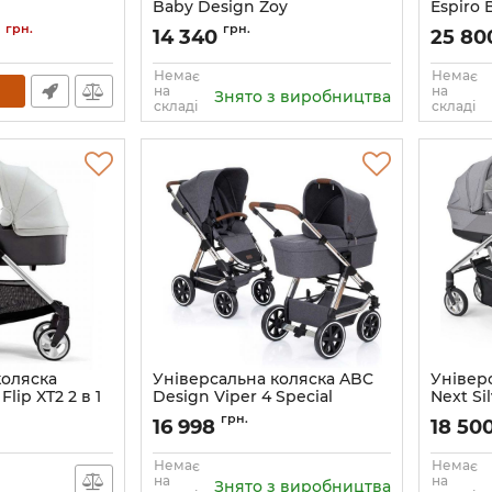
Baby Design Zoy
Espiro
07
Артикул:
204166
Артикул:
грн.
грн.
0
14 340
25 8
Немає
Немає
на
на
Знято з виробництва
складі
складі
коляска
Універсальна коляска ABC
Універс
lip XT2 2 в 1
Design Viper 4 Special
Next Sil
Edition Diamond 2 в 1
Артикул:
грн.
16 998
18 50
Артикул:
1200094/1907
Немає
Немає
на
на
Знято з виробництва