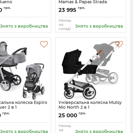
 Bueno
Mamas & Papas Strada
5906724205156
грн.
грн.
00
23 995
Немає
на
Знято з виробництва
Знято з виробництва
складі
альна коляска Espiro
Універсальна коляска Mutsy
ver 2 в 1
Nio North 2 в 1
5901750292545
грн.
грн.
0
25 000
Немає
на
Знято з виробництва
Знято з виробництва