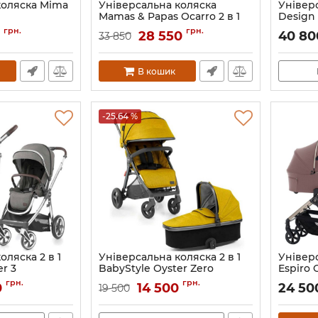
коляска Mima
Універсальна коляска
Універ
Mamas & Papas Ocarro 2 в 1
Design S
Артикул:
грн.
грн.
0
28 550
40 8
33 850
В кошик
-25.64 %
оляска 2 в 1
Універсальна коляска 2 в 1
Універс
er 3
BabyStyle Oyster Zero
Espiro 
02101
Артикул:
BSOZGMU KPL
Артикул:
грн.
грн.
0
14 500
24 5
19 500