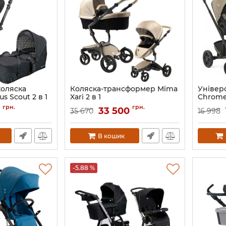
коляска
Коляска-трансформер Mima
Універс
s Scout 2 в 1
Xari 2 в 1
Chrome 
Артикул:
AS122999/A116-06
Артикул:
грн.
грн.
0
33 500
35 670
16 998
В кошик
-5.88 %