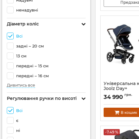
надувні
Предзак
ненадувні
Діаметр коліс
Всі
задні – 20 см
13 см
передні – 15 см
передні – 16 см
Універсальна к
Дивитись все
Joolz Day+
Артикул:
530005
грн.
34 990
Регулювання ручки по висоті
Всі
В кошик
є
ні
-7.49 %