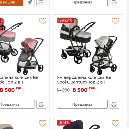
В кошик
Предзаказ
-39.29 %
сальна коляска Be
Універсальна коляска Be
de Top 2 в 1
Cool Quantum Top 2 в 1
грн.
грн.
8 500
8 500
14 000
Предзаказ
Предзаказ
-6.41 %