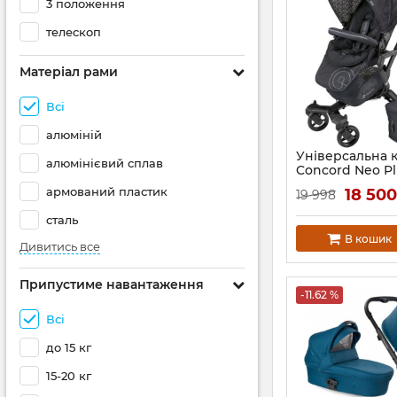
3 положення
телескоп
Матеріал рами
Всі
алюміній
Універсальна 
алюмінієвий сплав
Concord Neo Plu
Артикул:
NESC0983
армований пластик
18 50
19 998
сталь
В кошик
Дивитись все
Припустиме навантаження
-11.62 %
Всі
до 15 кг
15-20 кг