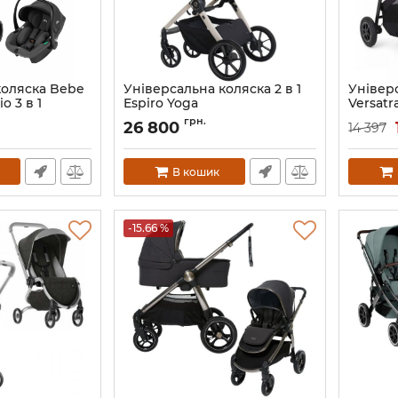
коляска Bebe
Універсальна коляска 2 в 1
Універс
io 3 в 1
Espiro Yoga
Versatra
Артикул:
5905683801881
Артикул:
грн.
26 800
14 397
В кошик
-15.66 %