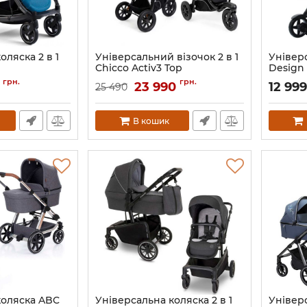
оляска 2 в 1
Універсальний візочок 2 в 1
Універ
Chicco Activ3 Top
Design 
Артикул:
87154.31.01
Артикул:
грн.
грн.
0
23 990
12 99
25 490
В кошик
коляска ABC
Універсальна коляска 2 в 1
Універс