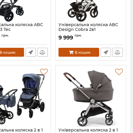
сальна коляска ABC
Універсальна коляска ABC
3 Tec
Design Cobra 2в1
31094/407
Артикул:
31114K/405
грн.
грн.
9
9 999
В кошик
В кошик
альна коляска 2 в 1
Універсальна коляска 2 в 1