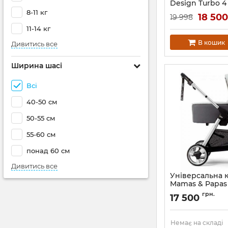
Design Turbo 4
8-11 кг
Артикул:
1200144/19
18 50
19 998
11-14 кг
В кошик
Дивитись все
Ширина шасі
Всі
40-50 см
50-55 см
55-60 см
понад 60 см
Дивитись все
Універсальна 
Mamas & Papas F
грн.
17 500
Немає на складі