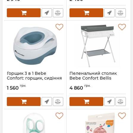
Горщик 3 в 1 Bebe
Пеленальний столик
Confort: горщик, сидіння
Bebe Confort Bellis
та сходинка
Артикул:
2906085210
грн.
грн.
1 560
4 860
Артикул:
3106205100