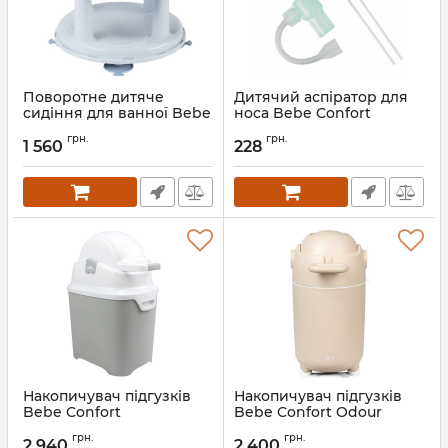
Поворотне дитяче
Дитячий аспіратор для
сидіння для ванної Bebe
носа Bebe Confort
Confort
Артикул:
30307900
грн.
грн.
1 560
228
Артикул:
3107205900
Накопичувач підгузків
Накопичувач підгузків
Bebe Confort
Bebe Confort Odour
Control
Артикул:
3106205800
грн.
грн.
2 940
2 400
Артикул:
3106209300