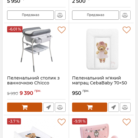
5 950
2 500
Предзаказ
Предзаказ
-6.01 %
Пеленальний столик з
Пеленальний м'який
ванночкою Chicco
матрац CebaBaby 70×50
Cuddle & Bubble
см
грн.
грн.
9 390
950
9 990
Артикул:
79348.04.07
Артикул:
W-143-132-681
-3.7 %
-9.91 %