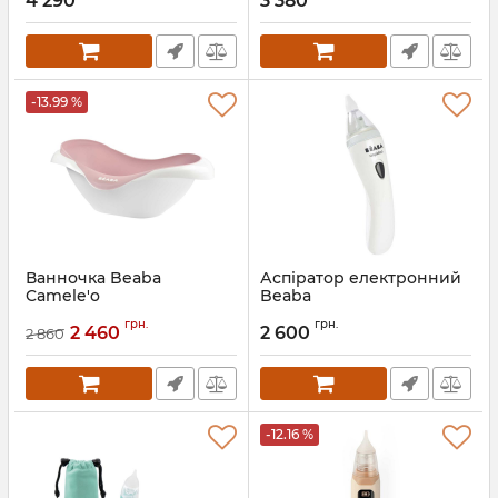
4 290
3 380
-13.99 %
Ванночка Beaba
Аспіратор електронний
Camele'o
Beaba
Артикул:
920354
Артикул:
920398
грн.
грн.
2 460
2 600
2 860
-12.16 %