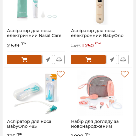
Аспіратор для носа
Аспіратор для носа
електричний Nasal Care
електронний BabyOno
Miniland 89058
1470 з LCD-екраном та
грн.
грн.
мелодіями
2 539
1 250
1 423
Артикул:
89058
Артикул:
1470/01
Аспіратор для носа
Набір для догляду за
BabyOno 485
новонародженим
Babymoov
грн.
грн.