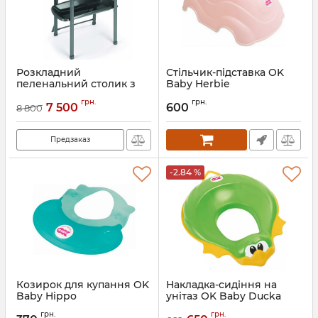
Розкладний
Стільчик-підставка OK
пеленальний столик з
Baby Herbie
ванною Cam Aqua Spa
Артикул:
38205435
грн.
грн.
7 500
600
8 800
Артикул:
C613-262
Предзаказ
-2.84 %
Козирок для купання OK
Накладка-сидіння на
Baby Hippo
унітаз OK Baby Ducka
Артикул:
38294530
Артикул:
37854430
грн.
грн.