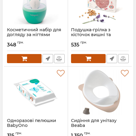
Косметичний набір для
Подушка-грілка з
догляду за нігтями
кісточок вишні та
BabyOno
ароматом лаванди
грн.
грн.
BabyOno
348
535
Артикул:
398/01
Артикул:
796/01
Одноразові пелюшки
Сидіння для унітазу
BabyOno
Beaba
Артикул:
509
Артикул:
920421
грн.
грн.
315
1 350