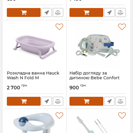
Розкладна ванна Hauck
Набір догляду за
Wash N Fold M
дитиною Bebe Confort
Артикул:
72700-3
Артикул:
3106209110
грн.
грн.
2 700
900