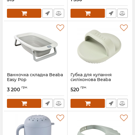
Ванночка складна Beaba
Губка для купання
Easy Pop
силіконова Beaba
Артикул:
920404
Артикул:
920412
грн.
грн.
3 200
520