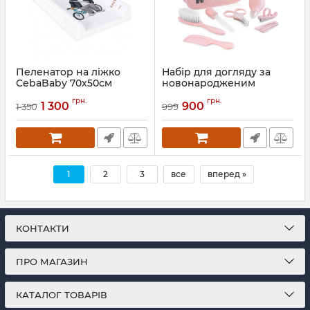
Пеленатор на ліжко
Набір для догляду за
CebaBaby 70х50см
новонародженим
Miniland Baby Kit
Артикул:
W-203-132-686
грн.
грн.
1 300
900
1 350
999
Артикул:
89125
1
2
3
все
вперед »
КОНТАКТИ
ПРО МАГАЗИН
КАТАЛОГ ТОВАРІВ