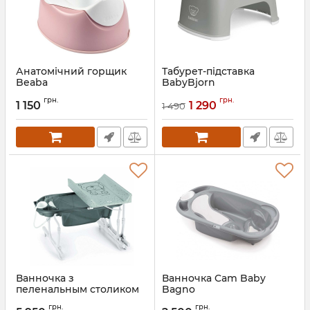
Анатомічний горщик
Табурет-підставка
Beaba
BabyBjorn
Артикул:
920358
Артикул:
7317680612250
грн.
грн.
1 150
1 290
1 490
Ванночка з
Ванночка Cam Baby
пеленальным столиком
Bagno
Cam Idro Baby Estraibile
Артикул:
C090-U02
грн.
грн.