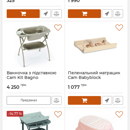
325
1 990
Артикул:
A032004
Ванночка з підставкою
Пеленальний матрацик
Cam Kit Bagno
Cam Babyblock
Артикул:
V291-ASS
грн.
грн.
4 250
1 077
Предзаказ
-14.77 %