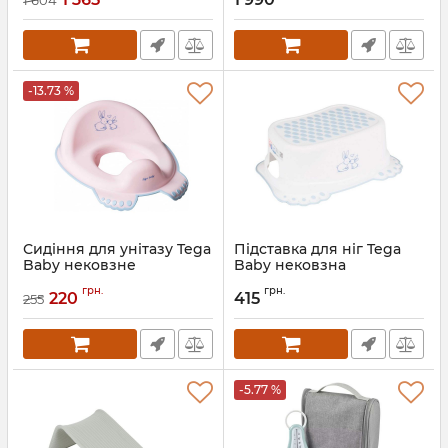
Артикул:
11526С
-13.73 %
Сидіння для унітазу Tega
Підставка для ніг Tega
Baby нековзне
Baby нековзна
Артикул:
SO-002-103
Артикул:
KR-006-103
грн.
грн.
220
415
255
-5.77 %