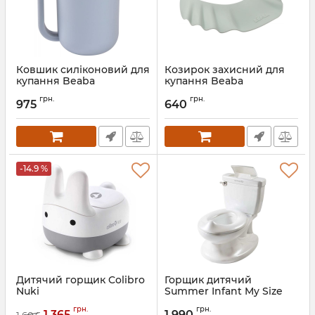
Ковшик силіконовий для
Козирок захисний для
купання Beaba
купання Beaba
силіконовий
Артикул:
920411
грн.
грн.
975
640
Артикул:
920410
-14.9 %
Дитячий горщик Colibro
Горщик дитячий
Nuki
Summer Infant My Size
Potty
Артикул:
NO/CO/NUKI/CL
грн.
грн.
1 365
1 990
1 604