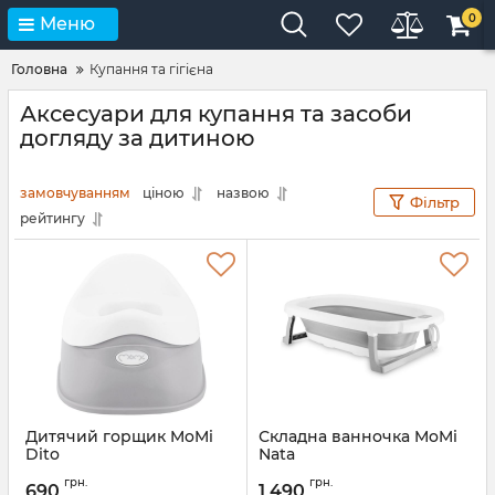
0
Меню
Головна
Купання та гігієна
Аксесуари для купання та засоби
догляду за дитиною
замовчуванням
ціною
назвою
Фільтр
рейтингу
Дитячий горщик MoMi
Складна ванночка MoMi
Dito
Nata
Артикул:
AKCE00054
Артикул:
AKCE00052
грн.
грн.
690
1 490