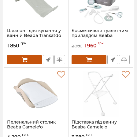
Шезлонг для купання у
Косметичка з туалетним
ванній Beaba Transatdo
приладдям Beaba
Артикул:
920414
Артикул:
920381
грн.
грн.
1 850
1 960
2 080
Пеленальний столик
Підставка під ванну
Beaba Camele'o
Beaba Camele'o
Артикул:
920420
Артикул:
920407
грн.
грн.