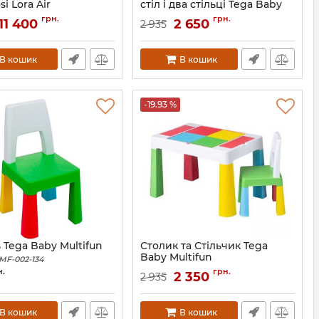
si Lora Air
стіл і два стільці Tega Baby
Multifun
2121022300
грн.
грн.
11 400
2 650
2 935
Артикул:
TI-011-174
В кошик
В кошик
-19.93 %
 Tega Baby Multifun
Столик та Стільчик Tega
Baby Multifun
MF-002-134
Артикул:
MF-004-134
н.
грн.
2 350
2 935
В кошик
В кошик