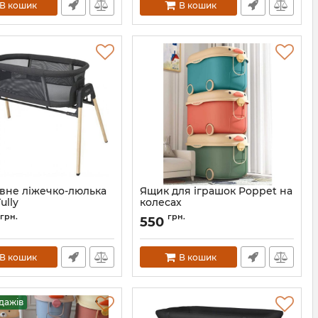
В кошик
В кошик
вне ліжечко-люлька
Ящик для іграшок Poppet на
ully
колесах
5905683800013
Артикул:
PP-001B-S
грн.
грн.
550
В кошик
В кошик
дажів