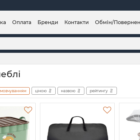
ка
Оплата
Бренди
Контакти
Обмін/Поверне
меблі
амовчуванням
ціною
назвою
рейтингу