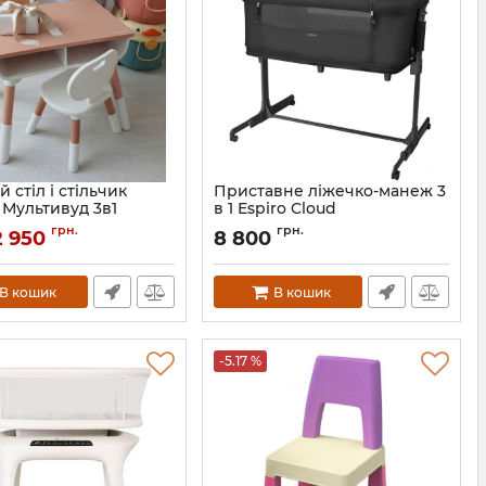
 стіл і стільчик
Приставне ліжечко-манеж 3
 Мультивуд 3в1
в 1 Espiro Cloud
PP-010CP
Артикул:
5905683800679
грн.
грн.
2 950
8 800
В кошик
В кошик
-5.17 %