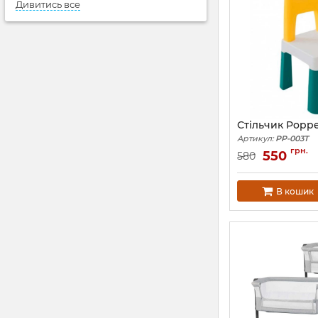
Дивитись все
Стільчик Poppe
Артикул:
PP-003T
грн.
550
580
В кошик