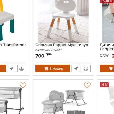
-10.61 %
t Transformer
Стільчик Poppet Мультивуд
Дитячий
Poppet
Артикул:
PP-010M
Артикул:
грн.
700
3 300
В кошик
-6 %