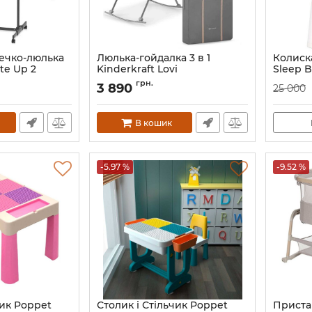
ечко-люлька
Люлька-гойдалка 3 в 1
Колис
te Up 2
Kinderkraft Lovi
Sleep B
LGR0000
Артикул:
KKLLOVIGRY0000
Артикул:
грн.
3 890
25 000
В кошик
-5.97 %
-9.52 %
чик Poppet
Столик і Стільчик Poppet
Приста