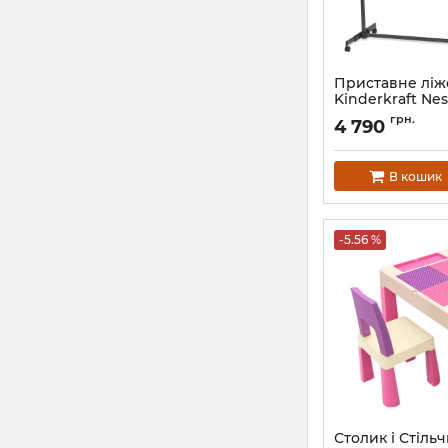
Приставне ліж
Kinderkraft Nes
Артикул:
KLNEUP02
грн.
4 790
В кошик
-5.56 %
Столик і Стіль