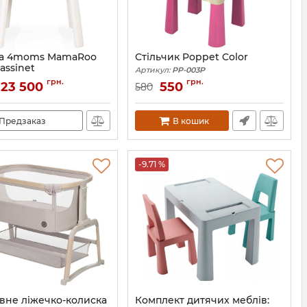
ка 4moms MamaRoo
Стільчик Poppet Color
assinet
Артикул:
PP-003P
817980017276
грн.
грн.
23 500
550
580
Предзаказ
В кошик
-9.71 %
вне ліжечко-колиска
Комплект дитячих меблів: