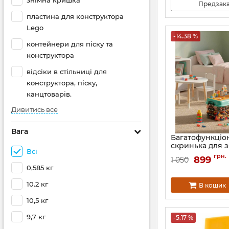
знімна кришка
Предзак
пластина для конструктора
Lego
-14.38 %
контейнери для піску та
конструктора
відсіки в стільниці для
конструктора, піску,
канцтоварів.
Дивитись все
Вага
Багатофункціо
скринька для 
Всі
іграшок Poppe
грн.
899
1 050
Артикул:
PP-007-G-
0,585 кг
10.2 кг
В кошик
10,5 кг
9,7 кг
-5.17 %