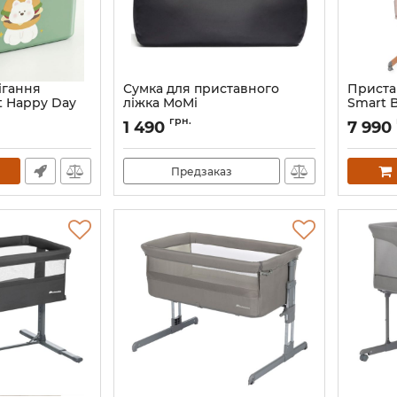
ігання
Сумка для приставного
Приста
t Happy Day
ліжка MoMi
Smart 
L
Артикул:
AKCE00006
Артикул:
грн.
1 490
7 990
Предзаказ