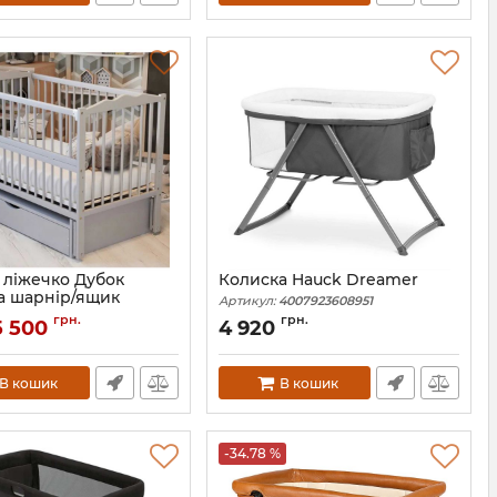
 ліжечко Дубок
Колиска Hauck Dreamer
а шарнір/ящик
Артикул:
4007923608951
9800-DVsS-07
грн.
грн.
5 500
4 920
В кошик
В кошик
-34.78 %