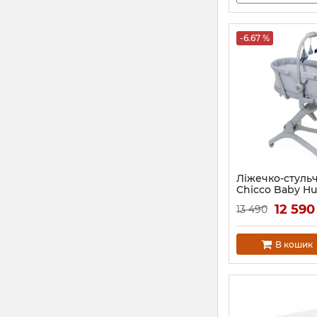
-6.67 %
Ліжечко-стульч
Chicco Baby Hu
Артикул:
87076.40
12 59
13 490
В кошик