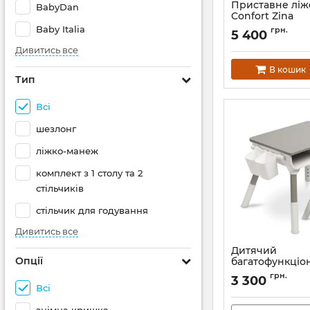
Приставне ліж
BabyDan
Confort Zina
Baby Italia
Артикул:
2185085210
грн.
5 400
Дивитись все
В кошик
Тип
Всі
шезлонг
ліжко-манеж
комплект з 1 столу та 2
стільчиків
стільчик для годування
Дивитись все
Дитячий
Опції
багатофункціо
столик та стіле
грн.
3 300
Toyz Lara
Всі
Артикул:
397290