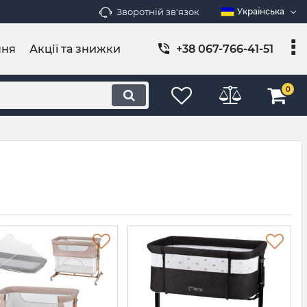
Зворотній зв'язок
Українська
ння
Акції та знижки
+38 067-766-41-51
0