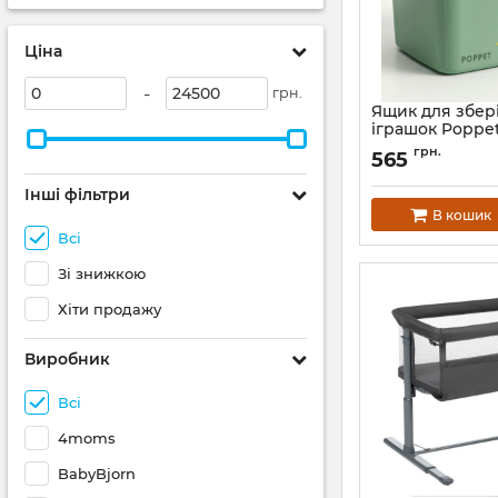
Ціна
-
грн.
Ящик для збер
іграшок Poppe
Артикул:
PP-009W-
грн.
565
Інші фільтри
В кошик
Всі
Зі знижкою
Хіти продажу
Виробник
Всі
4moms
BabyBjorn