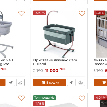
-5.98 %
-3.51 %
ик 5 в 1
Приставне ліжечко Cam
Дитяче
g Pro
Cullami
Веселк
Артикул:
925/926/T163
Артикул:
грн.
грн.
0
11 000
11 700
5 700
В кошик
Топ продажів
-4.04 %
-11.18 %