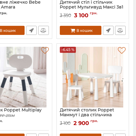
вне ліжечко Bebe
Дитячий стіл і стільчик
t Amara
Poppet Мультивуд Максі 3в1
2011130210
Артикул:
PP-016W
грн.
грн.
3 100
3 350
В кошик
В кошик
-6.45 %
к Poppet Multiplay
Дитячий столик Poppet
Маммут і два стільчика
PP-011IM
Артикул:
PP-012TBP-2
н.
грн.
2 900
3 100