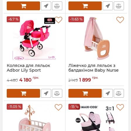
-6.7 %
-11.63 %
Коляска для ляльок
Ліжечко для ляльок з
Adbor Lily Sport
балдахіном Baby Nurse
Smoby 220391
Артикул:
LS-09
грн.
грн.
4 180
1 899
4 480
2 149
Артикул:
7600220391
-11.05 %
-15 %