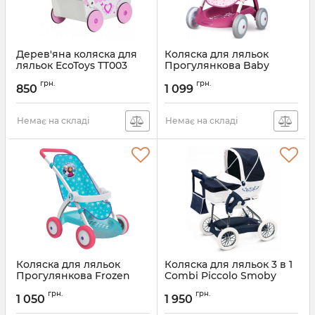
Дерев'яна коляска для
Коляска для ляльок
ляльок EcoToys TT003
Прогулянкова Baby
Nurse Smoby 254003
грн.
грн.
Прованс
850
1 099
Немає на складі
Немає на складі
Коляска для ляльок
Коляска для ляльок 3 в 1
Прогулянкова Frozen
Combi Piccolo Smoby
Smoby 254045
Inglesina 250581
грн.
грн.
1 050
1 950