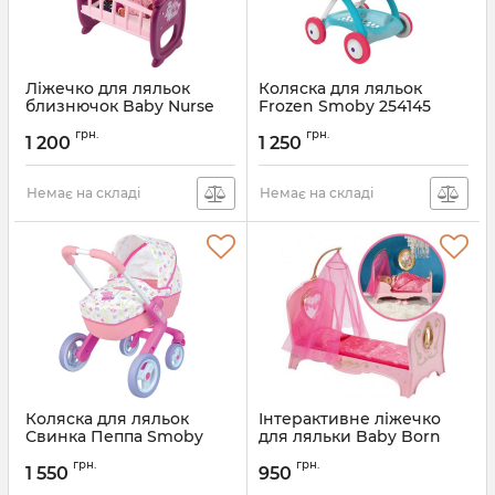
Ліжечко для ляльок
Коляска для ляльок
близнючок Baby Nurse
Frozen Smoby 254145
Smoby 220345
грн.
грн.
1 200
1 250
Немає на складі
Немає на складі
Коляска для ляльок
Інтерактивне ліжечко
Свинка Пеппа Smoby
для ляльки Baby Born
251306
Солодкі Сни Zapf
грн.
грн.
Creation 819562
1 550
950
Артикул:
819562