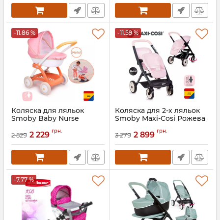
-11.86 %
-11.59 %
Коляска для ляльок
Коляска для 2-х ляльок
Smoby Baby Nurse
Smoby Maxi-Cosi Рожева
Теракотова пудра люлька
перлина
грн.
грн.
з кошиком
2 229
2 899
2 529
3 279
Артикул:
7600253221
Артикул:
7600254124
-7.77 %