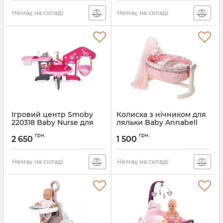
Немає на складі
Немає на складі
Ігровий центр Smoby
Колиска з нічником для
220318 Baby Nurse для
ляльки Baby Annabell
догляду за лялькою 6 в 1
Zapf Creation 792865
грн.
грн.
2 650
1 500
Артикул:
792865
Немає на складі
Немає на складі