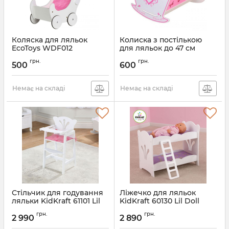
Коляска для ляльок
Колиска з постількою
EcoToys WDF012
для ляльок до 47 см
EcoToys TB051
грн.
грн.
500
600
Немає на складі
Немає на складі
Стільчик для годування
Ліжечко для ляльок
ляльки KidKraft 61101 Lil
KidKraft 60130 Lil Doll
Doll
грн.
грн.
2 990
2 890