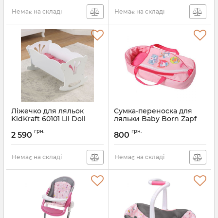
Немає на складі
Немає на складі
Ліжечко для ляльок
Сумка-переноска для
KidKraft 60101 Lil Doll
ляльки Baby Born Zapf
Creation 822203
грн.
грн.
2 590
800
Артикул:
822203
Немає на складі
Немає на складі