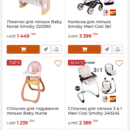
Ліжечко для ляльок Baby
Коляска для ляльок
Nurse Smoby 220390
Smoby Maxi-Cosi 3в1
Рожева перлина
Артикул:
7600220390
грн.
грн.
1 449
3 399
1 629
3 999
Артикул:
7600253121
-7.47 %
-14.34 %
Стільчик для годування
Стільчик для ляльок 3 в 1
ляльки Baby Nurse
Maxi Cosi Smoby 240245
Smoby 220388
Айворі
грн.
грн.
1 239
2 389
1 339
2 789
Артикул:
7600220388
Артикул:
7600240245