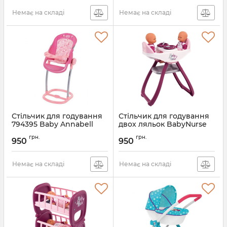
Немає на складі
Немає на складі
Стільчик для годування
Стільчик для годування
794395 Baby Annabell
двох ляльок BabyNurse
Zapf Creation
Smoby 220344
грн.
грн.
950
950
Артикул:
794395
Немає на складі
Немає на складі