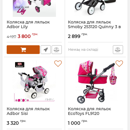
Коляска для ляльок
Коляска для ляльок
Adbor Lily
Smoby 253120 Quinny 3 в
1 М'ята
Артикул:
Lc-11
грн.
грн.
3 800
2 899
4 120
Немає на складі
Коляска для ляльок
Коляска для ляльок
Adbor Sisi
EcoToys FL9120
Артикул:
Si01
грн.
грн.
3 320
1 000