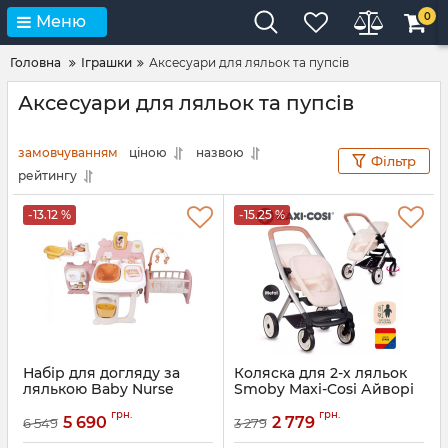
0
Меню
Головна
Іграшки
Аксесуари для ляльок та пупсів
Аксесуари для ляльок та пупсів
замовчуванням
ціною
назвою
Фільтр
рейтингу
-13.12 %
-15.25 %
Набір для догляду за
Коляска для 2-х ляльок
лялькою Baby Nurse
Smoby Maxi-Cosi Айворі
Smoby 220394
Артикул:
7600253222
грн.
грн.
5 690
2 779
6 549
3 279
Артикул:
7600220394