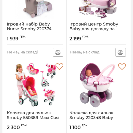
Ігровий набір Baby
Ігровий центр Smoby
Nurse Smoby 220374
Baby для догляду за
лялькою 220347
грн.
грн.
1 939
2 199
Немає на складі
Немає на складі
Коляска для ляльок
Коляска для ляльок
Smoby 550389 Maxi Cosi
Smoby 220348 Baby
& Quinny 3в1
Nurse
грн.
грн.
2 300
1 100