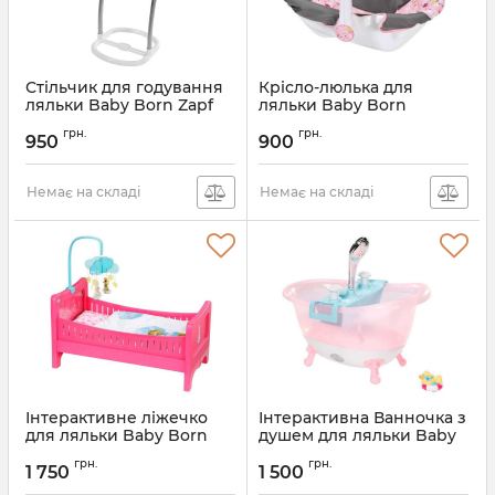
Стільчик для годування
Крісло-люлька для
ляльки Baby Born Zapf
ляльки Baby Born
Creation 822272
Комфортна подорож
грн.
грн.
Zapf Creation 822265
950
900
Артикул:
822272
Артикул:
822265
Немає на складі
Немає на складі
Інтерактивне ліжечко
Інтерактивна Ванночка з
для ляльки Baby Born
душем для ляльки Baby
Райдужні Сни Zapf
Born Zapf Creation
грн.
грн.
Creation 822289
822258
1 750
1 500
Артикул:
822289
Артикул:
822258