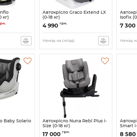
nflo
Автокрісло Graco Extend LX
Автокрі
 кг)
(0-18 кг)
Isofix (0
846
Артикул:
GC2115ABFGY000
Артикул:
грн.
грн.
4 990
7 300
Немає на складі
Немає на
o Baby Solario
Автокрісло Nuna Rebl Plus i-
Автокрі
Size (0-18 кг)
Smart i-
Артикул:
8719743747166
Артикул:
грн.
17 000
8 58