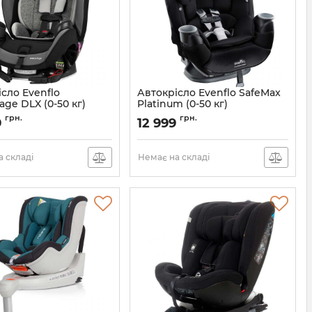
сло Evenflo
Автокрісло Evenflo SafeMax
age DLX (0-50 кг)
Platinum (0-50 кг)
032884197606
Артикул:
032884191505
грн.
грн.
9
12 999
 складі
Немає на складі