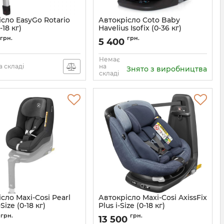
сло EasyGo Rotario
Автокрісло Coto Baby
-18 кг)
Havelius Isofix (0-36 кг)
8384
грн.
грн.
5 400
Немає
 складі
на
Знято з виробництва
складі
сло Maxi-Cosi Pearl
Автокрісло Maxi-Cosi AxissFix
Size (0-18 кг)
Plus i-Size (0-18 кг)
8712930161318
Артикул:
8025243110
грн.
грн.
0
13 500