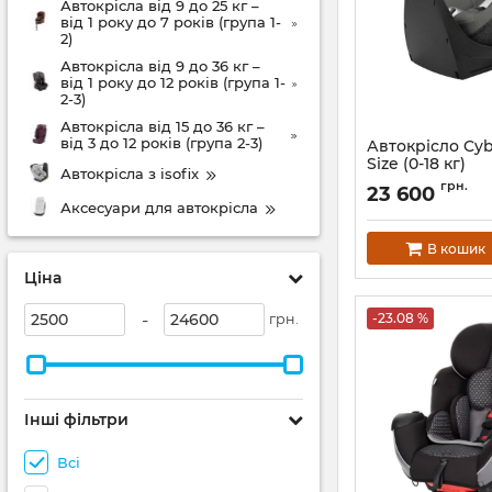
Автокрісла від 9 до 25 кг –
від 1 року до 7 років (група 1-
2)
Автокрісла від 9 до 36 кг –
від 1 року до 12 років (група 1-
2-3)
Автокрісла від 15 до 36 кг –
від 3 до 12 років (група 2-3)
Автокрісло Cybe
Size (0-18 кг)
Автокрісла з isofix
Артикул:
520003765
грн.
23 600
Аксесуари для автокрісла
В кошик
Ціна
-
-23.08 %
грн.
Інші фільтри
Всі