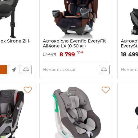
x Sirona Zi i-
Автокрісло Evenflo EveryFit
Автокрі
All4one LX (0-50 кг)
EverySt
Артикул:
000000562
Артикул:
грн.
8 799
18 49
12 499
Немає на складі
Немає на