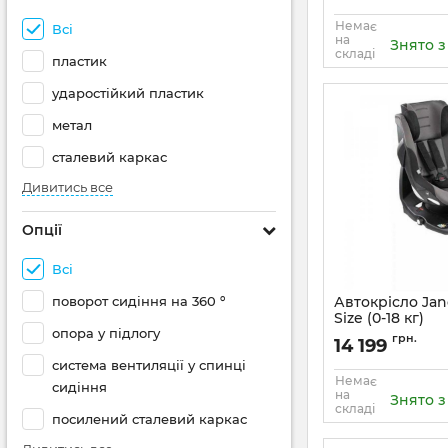
Немає
Всі
на
Знято 
складі
пластик
ударостійкий пластик
метал
сталевий каркас
Дивитись все
Опції
Всі
поворот сидіння на 360 º
Автокрісло Jane
Size (0-18 кг)
опора у підлогу
Артикул:
4579/S49
грн.
14 199
система вентиляції у спинці
Немає
сидіння
на
Знято 
складі
посилений сталевий каркас