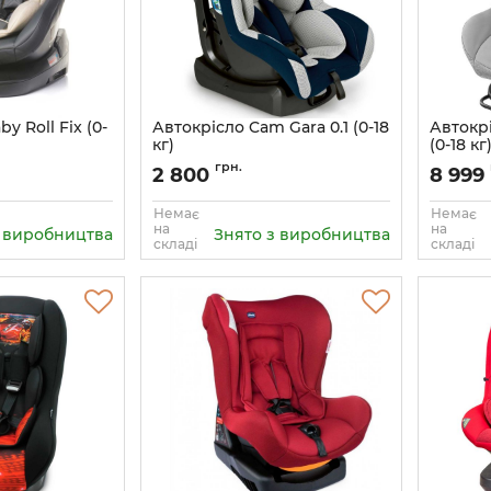
y Roll Fix (0-
Автокрісло Cam Gara 0.1 (0-18
Автокрі
кг)
(0-18 кг
Артикул:
S139-211
Артикул:
грн.
2 800
8 999
Немає
Немає
на
на
з виробництва
Знято з виробництва
складі
складі