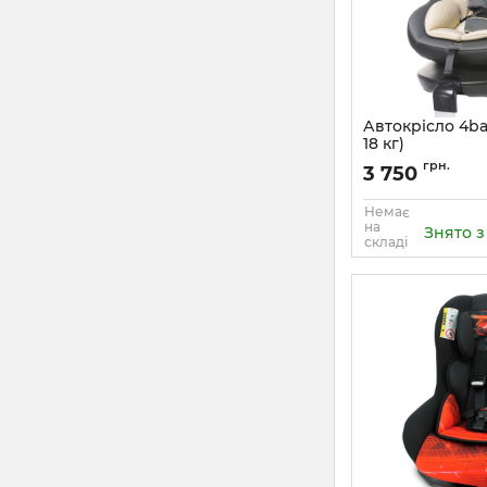
Автокрісло 4bab
18 кг)
Артикул:
5022
грн.
3 750
Немає
на
Знято 
складі