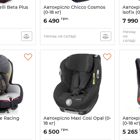
lli Beta Plus
Автокрісло Chicco Cosmos
Автокрі
(0-18 кг)
Isofix (0
51
Артикул:
79163.64.07
Артикул:
грн.
6 490
7 990
Немає
Немає на складі
на
складі
e Racing
Автокрісло Maxi Cosi Opal (0-
Автокрі
18 кг)
(0-18 кг
 R31
Артикул:
8525710110
грн.
6 500
5 265