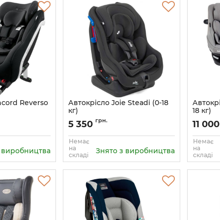
ncord Reverso
Автокрісло Joie Steadi (0-18
Автокрі
кг)
18 кг)
Артикул:
5056080607665
Артикул:
грн.
5 350
11 00
Немає
Немає
на
на
з виробництва
Знято з виробництва
складі
складі