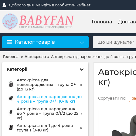
Доброго дня,
увійдіть в особистий кабінет
Головна
Достав
Каталог товарів
Головна
Автокрісла
Автокрісла від народження до 4 років – група 
Категорії
Автокріс
кг)
Автокрісла для
новонароджених – група 0+
(до 13 кг)
Автокрісла від народження до
Сортувати по:
з
4 років – група 0+/1 (0-18 кг)
Автокрісла від народження
до 7 років – група 0/1/2 (до 25
кг)
Автокрісла від 1 до 4 років –
група 1 (9-18 кг)