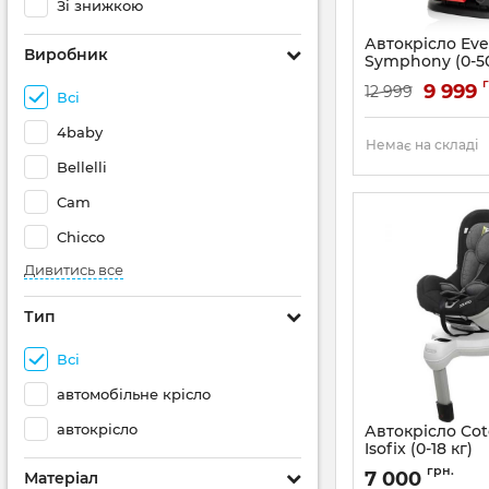
Зі знижкою
Автокрісло Eve
Виробник
Symphony (0-50
Артикул:
032884201
9 999
12 999
Всі
4baby
Немає на складі
Bellelli
Cam
Chicco
Дивитись все
Тип
Всі
автомобільне крісло
автокрісло
Автокрісло Cot
Isofix (0-18 кг)
грн.
7 000
Матеріал