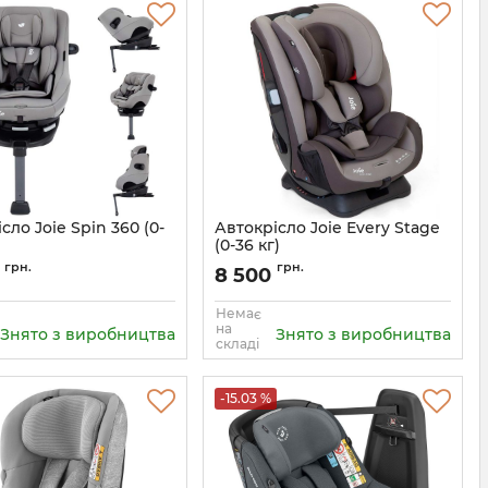
сло Joie Spin 360 (0-
Автокрісло Joie Every Stage
(0-36 кг)
5056080605913
Артикул:
5056080607603
грн.
грн.
0
8 500
Немає
на
Знято з виробництва
Знято з виробництва
складі
-15.03 %