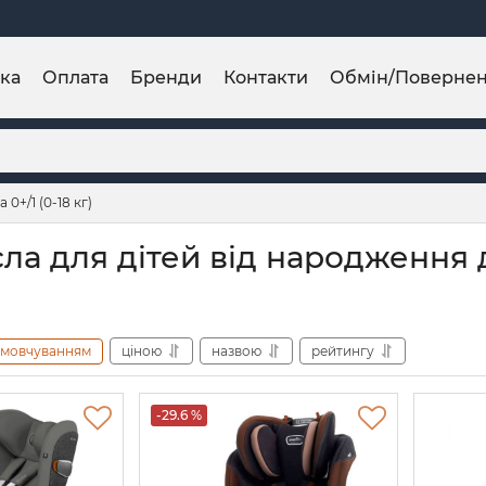
ка
Оплата
Бренди
Контакти
Обмін/Поверне
0+/1 (0-18 кг)
ла для дітей від народження до
амовчуванням
ціною
назвою
рейтингу
-29.6 %