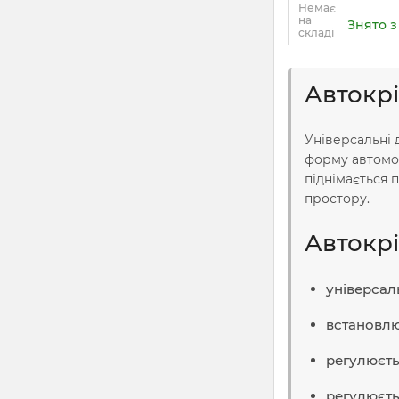
Немає
на
Знято 
складі
Автокрі
Універсальні 
форму автомоб
піднімається 
простору.
Автокрі
універсаль
встановлю
регулюєть
регулюєть