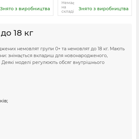
Немає
на
Знято з виробництва
Знято з виробництва
складі
до 18 кг
оджених немовлят групи 0+ та немовлят до 18 кг. Мають
ини: знімається вкладиш для новонародженого,
. Деякі моделі регулюють обсяг внутрішнього
ків;