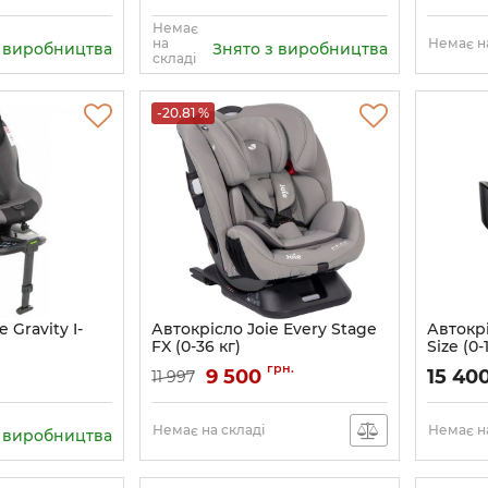
Немає
на
Немає на
з виробництва
Знято з виробництва
складі
-20.81 %
 Gravity I-
Автокрісло Joie Every Stage
Автокрі
FX (0-36 кг)
Size (0-
Артикул:
C1602ADGFL000
Артикул:
грн.
9 500
15 40
11 997
Немає на складі
Немає на
з виробництва