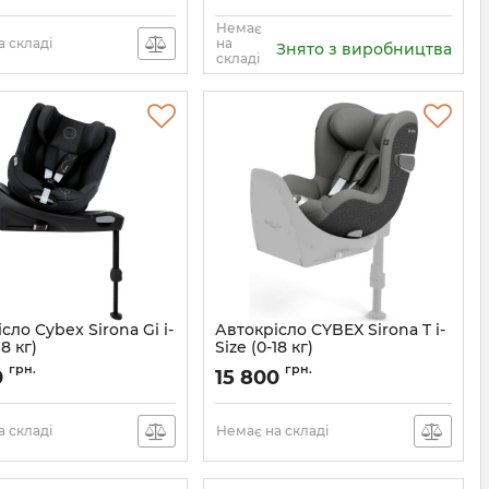
Немає
 складі
на
Знято з виробництва
складі
сло Cybex Sirona Gi i-
Автокрісло CYBEX Sirona T i-
18 кг)
Size (0-18 кг)
524001443
Артикул:
523000381
грн.
грн.
0
15 800
 складі
Немає на складі