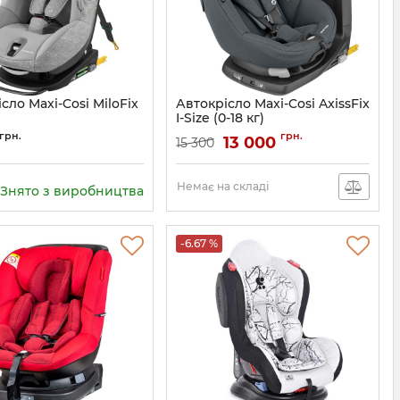
сло Maxi-Cosi MiloFix
Автокрісло Maxi-Cosi AxissFix
)
I-Size (0-18 кг)
8536712110
грн.
грн.
13 000
15 300
Немає на складі
Знято з виробництва
-6.67 %