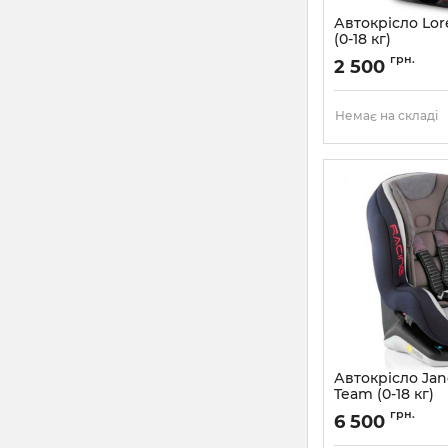
Автокрісло Lore
(0-18 кг)
Артикул:
100707819
грн.
2 500
Немає на складі
Автокрісло Jan
Team (0-18 кг)
Артикул:
131G1RAAA
грн.
6 500