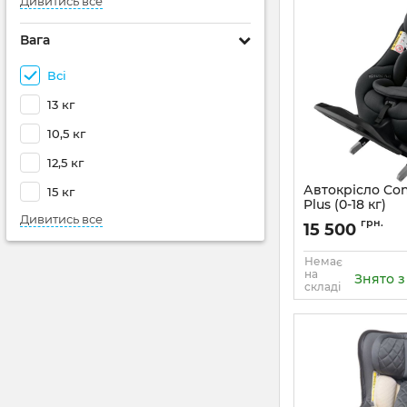
Дивитись все
Вага
Всі
13 кг
10,5 кг
12,5 кг
Автокрісло Co
15 кг
Plus (0-18 кг)
Дивитись все
грн.
15 500
Немає
на
Знято 
складі