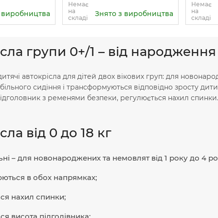
Немає
Немає
на
на
з виробництва
Знято з виробництва
складі
складі
сла групи 0+/1 – від народження 
дитячі автокрісла для дітей двох вікових груп: для новонар
ільного сидіння і трансформуються відповідно зросту дит
підголовник з ременями безпеки, регулюється нахил спинки
сла від 0 до 18 кг
ні – для новонароджених та немовлят від 1 року до 4 ро
ються в обох напрямках;
ся нахил спинки;
ся висота підголівника;