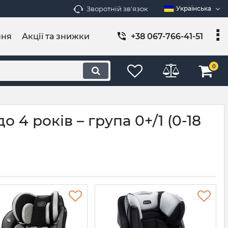
Зворотній зв'язок
Українська
ння
Акції та знижки
+38 067-766-41-51
0
 4 років – група 0+/1 (0-18