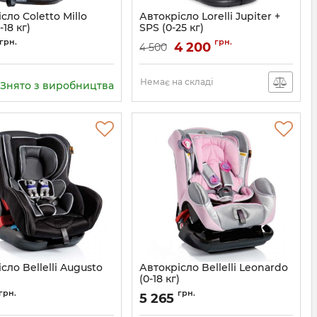
сло Coletto Millo
Автокрісло Lorelli Jupiter +
-18 кг)
SPS (0-25 кг)
9024-CMIs-12
Артикул:
10070942113
грн.
грн.
4 200
4 500
Немає на складі
Знято з виробництва
сло Bellelli Augusto
Автокрісло Bellelli Leonardo
)
(0-18 кг)
Артикул:
01LEO043BBY
грн.
грн.
5 265