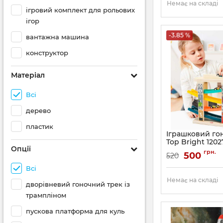
Немає на складі
ігровий комплект для рольових
ігор
-3.85 %
вантажна машина
конструктор
Матеріал
Всі
дерево
пластик
Іграшковий го
Top Bright 1202
Опції
Швидкісний сп
грн.
500
520
Всі
Немає на складі
дворівневий гоночний трек із
трампліном
пускова платформа для куль