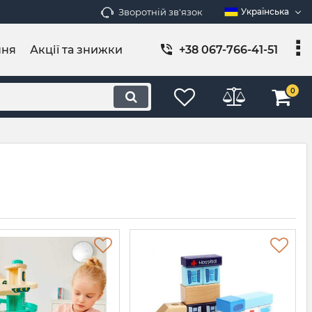
Зворотній зв'язок
Українська
ння
Акції та знижки
+38 067-766-41-51
0