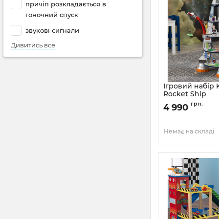
причіп розкладається в
гоночний спуск
звукові сигнали
Дивитись все
Ігровий набір 
Rocket Ship
грн.
4 990
Немає на складі