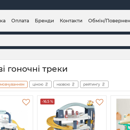
ка
Оплата
Бренди
Контакти
Обмін/Поверне
і гоночні треки
амовчуванням
ціною
назвою
рейтингу
-16.5 %