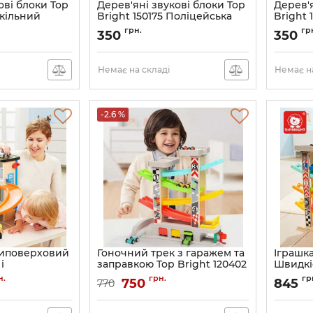
ові блоки Top
Дерев'яні звукові блоки Top
Дерев'я
Шкільний
Bright 150175 Поліцейська
Bright
ділянка
станція
грн.
гр
350
350
Немає на складі
Немає на
-2.6 %
риповерховий
Гоночний трек з гаражем та
Іграшка
і
заправкою Top Bright 120402
Швидкі
майданчиком
Швидкісний спуск
поверх
н.
грн.
гр
750
845
770
54