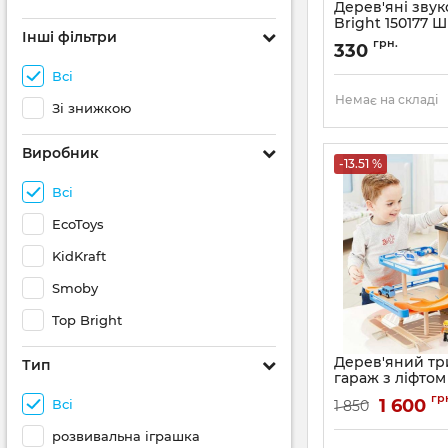
Дерев'яні звук
Bright 150177 
Інші фільтри
автобус
грн.
330
Всі
Немає на складі
Зі знижкою
Виробник
-13.51 %
Всі
EcoToys
KidKraft
Smoby
Top Bright
Дерев'яний т
Тип
гараж з ліфтом 
вертолітним 
гр
1 600
Всі
1 850
Top Bright 1501
розвивальна іграшка