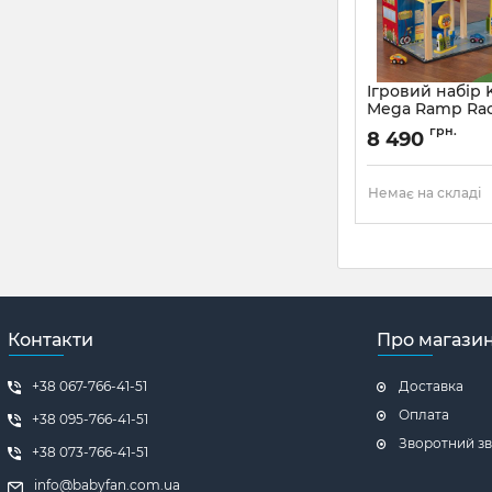
Ігровий набір 
Mega Ramp Rac
грн.
8 490
Немає на складі
Контакти
Про магази
+38 067-766-41-51
Доставка
Оплата
+38 ‎095-766-41-51
Зворотний зв
+38 ‎073-766-41-51
info@babyfan.com.ua