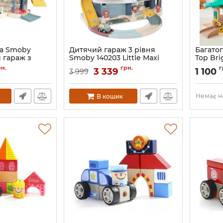
ра Smoby
Дитячий гараж 3 рівня
Багато
 гараж з
Smoby 140203 Little Maxi
Top Br
Vroom Planet
парк Д
рн.
грн.
г
3 339
1 100
3 999
2
Артикул:
7600140203
Немає на
В кошик