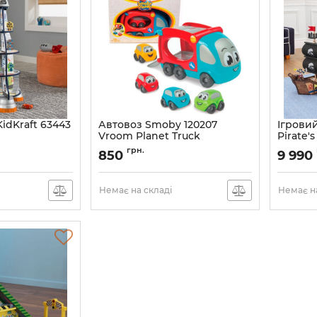
KidKraft 63443
Автовоз Smoby 120207
Ігровий
Vroom Planet Truck
Pirate'
грн.
850
9 990
Немає на складі
Немає на