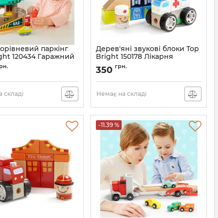
горівневий паркінг
Дерев'яні звукові блоки Top
ight 120434 Гаражний
Bright 150178 Лікарня
убаї Делюкс
рн.
грн.
350
 складі
Немає на складі
-11.39 %