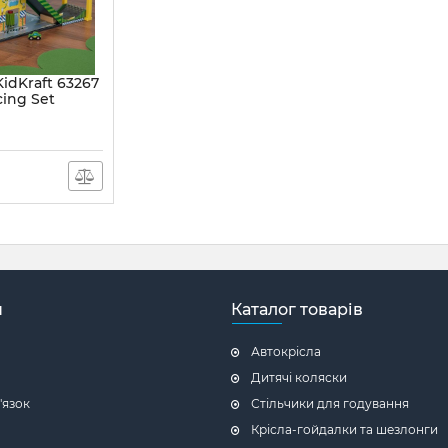
KidKraft 63267
ing Set
н
Каталог товарів
Автокрісла
Дитячі коляски
'язок
Стільчики для годування
Крісла-гойдалки та шезлонги