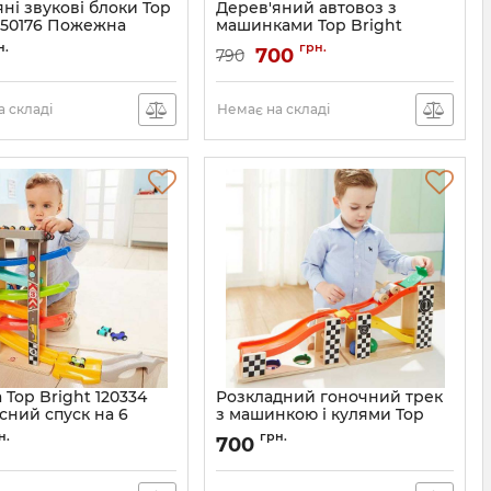
ні звукові блоки Top
Дерев'яний автовоз з
 150176 Пожежна
машинками Top Bright
120327
н.
грн.
700
790
 складі
Немає на складі
 Top Bright 120334
Розкладний гоночний трек
сний спуск на 6
з машинкою і кулями Top
ів
Bright 150168
н.
грн.
700