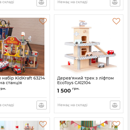
 складі
Немає на складі
 набір KidKraft 63214
Дерев'яний трек з ліфтом
а станція
EcoToys CA12104
грн.
грн.
1 500
 складі
Немає на складі