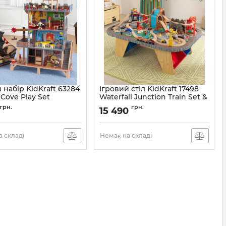
 набір KidKraft 63284
Ігровий стіл KidKraft 17498
s Cove Play Set
Waterfall Junction Train Set &
Table
грн.
грн.
15 490
 складі
Немає на складі