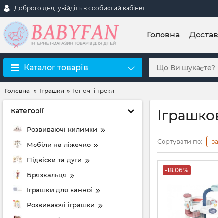
Доброго дня,
увійдіть в особистий кабінет
Головна
Достав
Каталог товарів
Головна
Іграшки
Гоночні треки
Категорії
Іграшков
Розвиваючі килимки
Сортувати по:
з
Мобіли на ліжечко
Підвіски та дуги
-18.06 %
Брязкальця
Іграшки для ванної
Розвиваючі іграшки