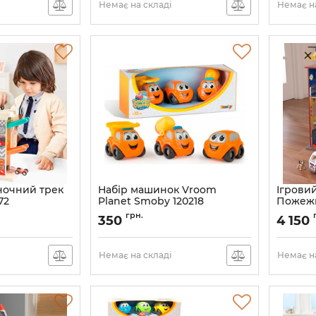
Немає на складі
Немає на
ночний трек
Набір машинок Vroom
Ігровий
72
Planet Smoby 120218
Пожежн
уск
грн.
350
4 150
Немає на складі
Немає на