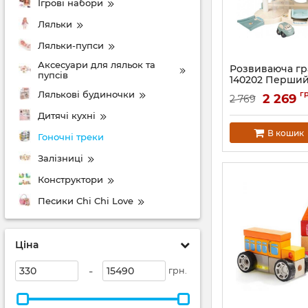
Ігрові набори
Ляльки
Ляльки-пупси
Аксесуари для ляльок та
Розвиваюча г
пупсів
140202 Перший
машинкою
Лялькові будиночки
г
2 269
2 769
Артикул:
760014020
Дитячі кухні
В кошик
Гоночні треки
Залізниці
Конструктори
Песики Chi Chi Love
Ціна
-
грн.