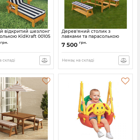
й відкритий шезлонг
Дерев'яний столик з
олькою KidKraft 00105
лавками та парасолькою
Kidkraft 00106
грн.
грн.
0
7 500
 складі
Немає на складі