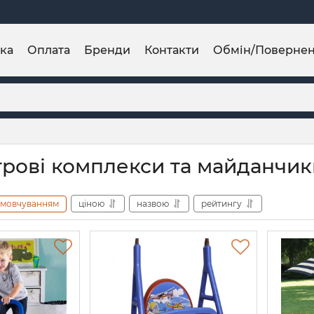
ка
Оплата
Бренди
Контакти
Обмін/Поверне
ігрові комплекси та майданчи
амовчуванням
ціною
назвою
рейтингу