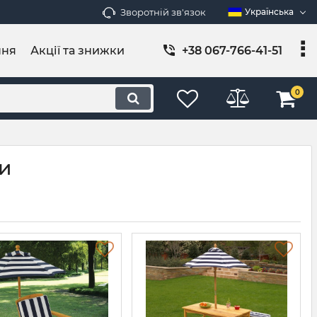
Зворотній зв'язок
Українська
ння
Акції та знижки
+38 067-766-41-51
0
ки