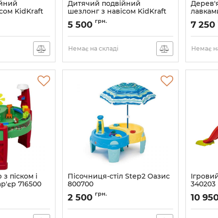
ійний
Дитячий подвійний
Дерев'
сом KidKraft
шезлонг з навісом KidKraft
лавкам
 Navy
00534
Kidkraf
грн.
5 500
7 250
Немає на складі
Немає на
 з піском і
Пісочниця-стіл Step2 Оазис
Ігрови
р'єр 716500
800700
340203
Артикул:
800700
грн.
2 500
10 95