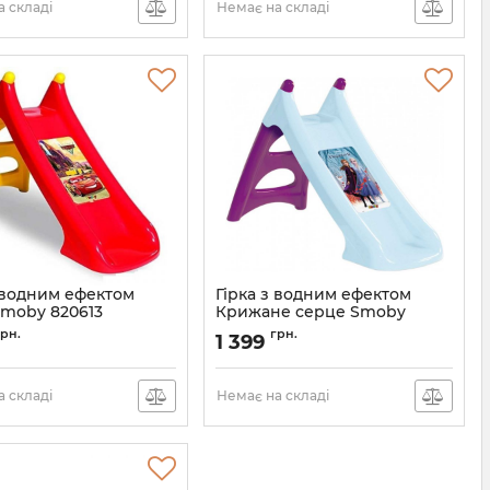
 складі
Немає на складі
з водним ефектом
Гірка з водним ефектом
Smoby 820613
Крижане серце Smoby
820615
грн.
грн.
1 399
 складі
Немає на складі