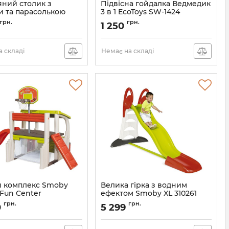
яний столик з
Підвісна гойдалка Ведмедик
и та парасолькою
3 в 1 EcoToys SW-1424
t 00500
грн.
грн.
1 250
 складі
Немає на складі
й комплекс Smoby
Велика гірка з водним
 Fun Center
ефектом Smoby XL 310261
грн.
грн.
0
5 299