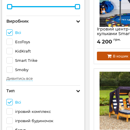
Виробник
Ігровий центр-
Всі
кульками Smart
Trampoline 3 в 
грн.
4 200
EcoToys
Артикул:
9200000
KidKraft
В кошик
Smart Trike
Smoby
Дивитись все
Тип
Всі
ігровий комплекс
ігровий будиночок