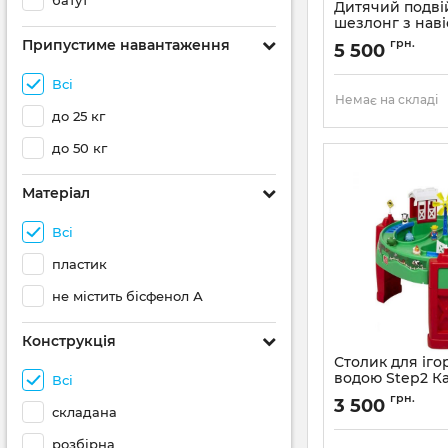
батут
Дитячий подв
шезлонг з наві
00524 Honey &
Припустиме навантаження
грн.
5 500
Всі
Немає на складі
до 25 кг
до 50 кг
Матеріал
Всі
пластик
не містить бісфенол А
Конструкція
Столик для ігор
водою Step2 Ка
Всі
Артикул:
716500
грн.
3 500
складана
розбірна