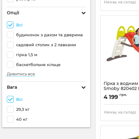
Немає на складі
Опції
Всі
будиночок з дахом та дверима
садовий столик з 2 лавками
гірка 1,5 м
баскетбольне кільце
Дивитись все
Гірка з водним
Вага
Smoby 820402 
грн.
4 199
Всі
29,3 кг
Немає на складі
40 кг