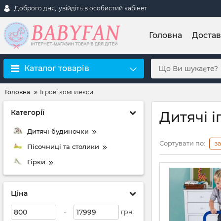
Доброго дня,
увійдіть в особистий кабінет
Головна
Достав
Каталог товарів
Головна
Ігрові комплекси
Категорії
Дитячі 
Дитячі будиночки
Сортувати по:
з
Пісочниці та столики
Гірки
Ціна
-
грн.