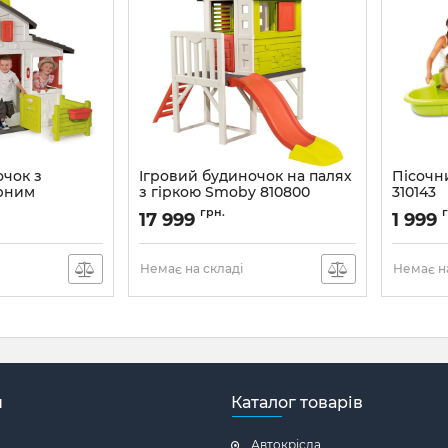
очок з
Ігровий будиночок на палях
Пісочн
рним
з гіркою Smoby 810800
310143
y 310209
Nature
грн.
17 999
1 999
Немає на складі
Немає на
н
Каталог товарів
Автокрісла