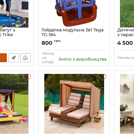
батут з
Гойдалка модульна 3в1 Tega
Дитячи
 Trike
TG-184
з парас
1
Артикул:
622775
грн.
800
4 50
Немає
на
Немає на
Знято з виробництва
складі