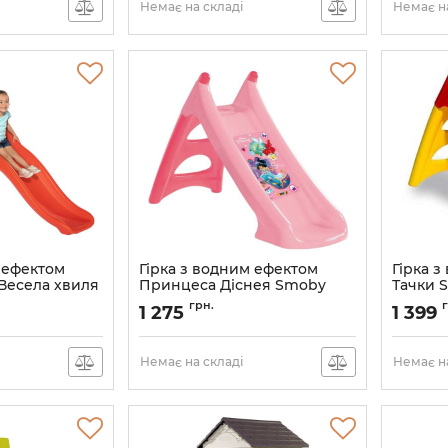
Немає на складі
Немає на
 ефектом
Гірка з водним ефектом
Гірка 
Весела хвиля
Принцеса Діснея Smoby
Тачки 
820618
грн.
1 275
1 399
Немає на складі
Немає на