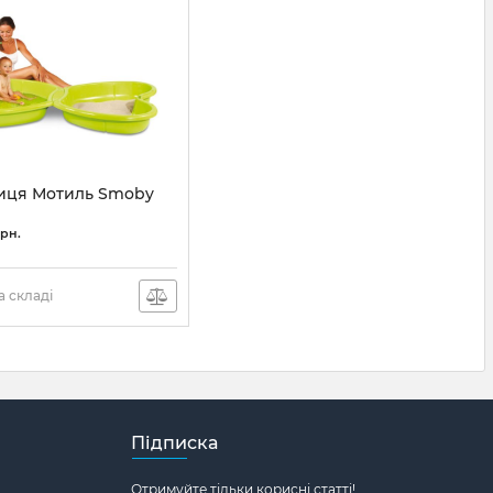
иця Мотиль Smoby
грн.
 складі
Підписка
Отримуйте тільки корисні статті!