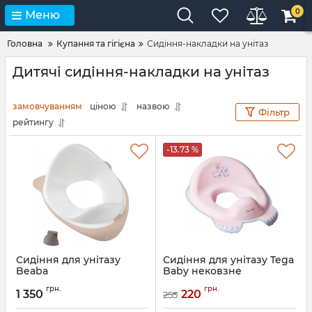
0
Меню
Головна
Купання та гігієна
Сидіння-накладки на унітаз
Дитячі сидіння-накладки на унітаз
замовчуванням
ціною
назвою
Фільтр
рейтингу
-13.73 %
Сидіння для унітазу
Сидіння для унітазу Tega
Beaba
Baby нековзне
Артикул:
920421
Артикул:
SO-002-103
грн.
грн.
1 350
220
255