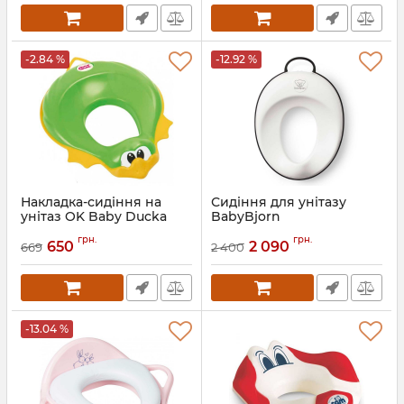
-2.84 %
-12.92 %
Накладка-сидіння на
Сидіння для унітазу
унітаз OK Baby Ducka
BabyBjorn
Артикул:
37854430
Артикул:
7317680580283
грн.
грн.
650
2 090
669
2 400
-13.04 %