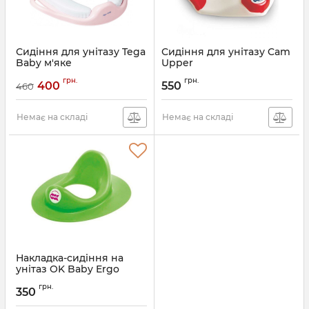
Сидіння для унітазу Tega
Сидіння для унітазу Cam
Baby м'яке
Upper
Артикул:
KR-020-104
Артикул:
V487-U22
грн.
грн.
400
550
460
Немає на складі
Немає на складі
Накладка-сидіння на
унітаз OK Baby Ergo
Артикул:
38214430
грн.
350