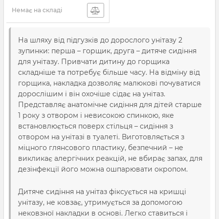
Немає на складі
На шляху від підгузків до дорослого унітазу 2
зупинки: перша – горщик, друга – дитяче сидіння
для унітазу. Привчати дитину до горщика
складніше та потребує більше часу. На відміну від
горщика, накладка дозволяє малюкові почуватися
дорослішим і він охочіше сідає на унітаз.
Представляє анатомічне сидіння для дітей старше
1 року з отвором і невисокою спинкою, яке
встановлюється поверх стільця – сидіння з
отвором на унітазі в туалеті. Виготовляється з
міцного глянсового пластику, безпечний – не
викликає алергічних реакцій, не вбирає запах, для
дезінфекції його можна ошпарювати окропом.
Дитяче сидіння на унітаз фіксується на кришці
унітазу, не ковзає, утримується за допомогою
нековзної накладки в основі. Легко ставиться і