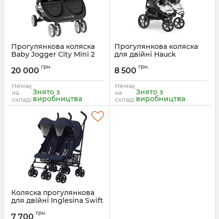
Прогулянкова коляска
Прогулянкова коляска
Baby Jogger City Mini 2
для двійні Hauck
Double
Roadster Duo SL
грн.
грн.
20 000
8 500
Артикул:
00047406169603
Артикул:
512173
Немає
Немає
Знято з
Знято з
на
на
виробництва
виробництва
складі
складі
Коляска прогулянкова
для двійні Inglesina Swift
Twin
грн.
7 700
Артикул:
AH84H0MAR