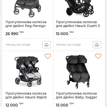
Прогулянкова коляска
Прогулянкова коляска
для двійні Peg-Perego
для двійні Hauck Duett 3
Book for Two
Артикул:
500125
грн.
грн.
26 990
15 000
Артикул:
IP05280000GL93
Немає на складі
Немає на складі
Прогулянкова коляска
Прогулянкова коляска
для двійні Hauck Rapid
для двійні Baby Jogger
3R Duo
City Tour 2 Double
грн.
грн.
12 000
15 000
Артикул:
512012
Артикул:
0047406165902