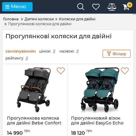
0
Меню
Головна
Дитячі коляски
Коляски для двійні
Прогулянкові коляски для двійні
Прогулянкові коляски для двійні
замовчуванням
ціною
назвою
Фільтр
рейтингу
Прогулянкова коляска
Прогулянковий візок
для двійні Bebe Confort
для двійні EasyGo Echo
Mane
Артикул:
EGECB24-06
грн.
грн.
14 990
18 120
Артикул:
1316153210