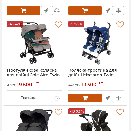
-4.04 %
-9.98 %
Прогулянкова коляска
Коляска-тростина для
для двійні Joie Aire Twin
двійні Maclaren Twin
Triumph
Артикул:
5056080620107
грн.
грн.
9 500
13 500
9 900
14 997
Артикул:
WM1Y120042
Предзаказ
-10.03 %