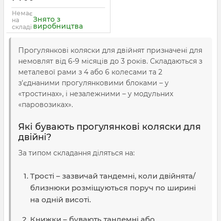
Немає
Знято з
на
виробництва
складі
Прогулянкові коляски для двійнят призначені для
немовлят від 6-9 місяців до 3 років. Складаються з
металевої рами з 4 або 6 колесами та 2
з'єднаними прогулянковими блоками – у
«тростинах», і незалежними – у модульних
«паровозиках».
Які бувають прогулянкові коляски для
двійні?
За типом складання діляться на:
Трості – зазвичай тандемні, коли двійнята/
близнюки розміщуються поруч по ширині
на одній висоті.
Книжки – бувають тандемні або