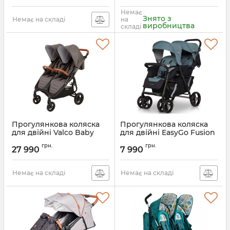
Немає
Знято з
Немає на складі
на
виробництва
складі
Прогулянкова коляска
Прогулянкова коляска
для двійні Valco Baby
для двійні EasyGo Fusion
Snap Duo Trend
Duo
грн.
грн.
27 990
7 990
Артикул:
9939
Артикул:
9023-EGFD20-04
Немає на складі
Немає на складі