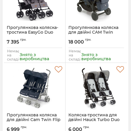
Прогулянкова коляска-
Прогулянкова коляска
тростина EasyGo Duo
для двійні CAM Twin
Comfort
Pulsar
грн.
грн.
7 395
18 000
Артикул:
9023-EGCD-06
Артикул:
867-625
Немає
Немає
Знято з
Знято з
на
на
виробництва
виробництва
складі
складі
Прогулянкова коляска
Коляска-тростина для
для двійні Cam Twin Flip
двійні Hauck Turbo Duo
Артикул:
850/27
Артикул:
139042
грн.
грн.
6 999
6 000