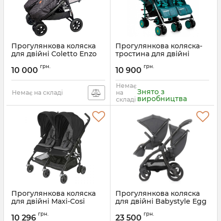
Прогулянкова коляска
Прогулянкова коляска-
для двійні Coletto Enzo
тростина для двійні
Twin
Cosatto Supa Dupa
грн.
грн.
10 000
10 900
Артикул:
CT3673
Немає
Знято з
Немає на складі
на
виробництва
складі
Прогулянкова коляска
Прогулянкова коляска
для двійні Maxi-Cosi
для двійні Babystyle Egg
Dana For2
Tandem
грн.
грн.
10 296
23 500
Артикул:
1391710110