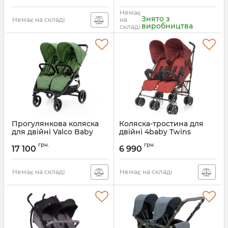
Немає
Знято з
Немає на складі
на
виробництва
складі
Прогулянкова коляска
Коляска-тростина для
для двійні Valco Baby
двійні 4baby Twins
Snap Duo
Артикул:
4TW03
грн.
грн.
17 100
6 990
Артикул:
N0197
Немає на складі
Немає на складі