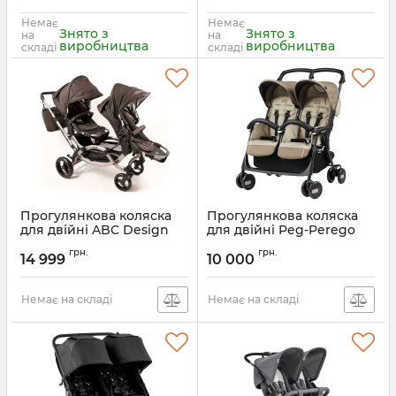
Немає
Немає
Знято з
Знято з
на
на
виробництва
виробництва
складі
складі
Прогулянкова коляска
Прогулянкова коляска
для двійні ABC Design
для двійні Peg-Perego
Zoom
Aria Shopper Twin
грн.
грн.
14 999
10 000
Артикул:
71311/616
Артикул:
8005475391495
Немає на складі
Немає на складі