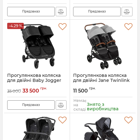
Предзаказ
Предзаказ
-4.29 %
Прогулянкова коляска
Прогулянкова коляска
для двійні Baby Jogger
для двійні Jane Twinlink
City Mini GT2 Double
Артикул:
201SIWZPRT34
грн.
грн.
33 500
11 500
35 000
Артикул:
047406169696
Немає
Знято з
на
Предзаказ
виробництва
складі