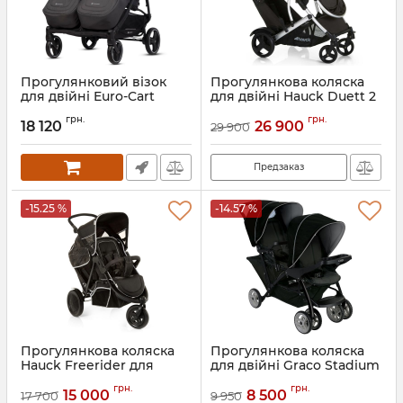
Прогулянковий візок
Прогулянкова коляска
для двійні Euro-Cart
для двійні Hauck Duett 2
Doblo
Артикул:
4007923500118
грн.
грн.
18 120
26 900
29 900
Артикул:
EGDOB24-16
Предзаказ
-15.25 %
-14.57 %
Прогулянкова коляска
Прогулянкова коляска
Hauck Freerider для
для двійні Graco Stadium
двійні
Duo
грн.
грн.
15 000
8 500
17 700
9 950
Артикул:
4007923513040
Артикул:
3660730042335