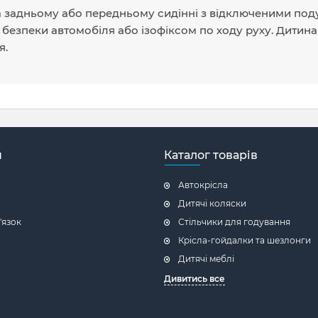
на задньому або передньому сидінні з відключеними по
безпеки автомобіля або ізофіксом по ходу руху. Дитина
я.
н
Каталог товарів
Автокрісла
Дитячі коляски
'язок
Стільчики для годування
Крісла-гойдалки та шезлонги
Дитячі меблі
Дивитись все