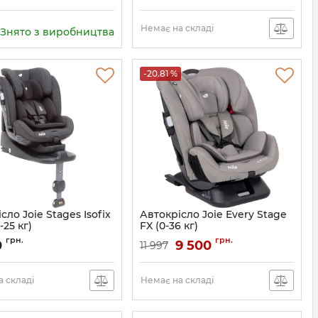
Немає на складі
Знято з виробництва
-20.81 %
сло Joie Stages Isofix
Автокрісло Joie Every Stage
0-25 кг)
FX (0-36 кг)
5060264399536
Артикул:
C1602ADGFL000
грн.
грн.
0
9 500
11 997
 складі
Немає на складі