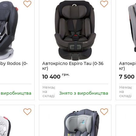
by Rodos (0-
Автокрісло Espiro Tau (0-36
Автокрі
кг)
кг)
Артикул:
5905683800860
Артикул:
грн.
10 400
7 500
Немає
Немає
на
на
з виробництва
Знято з виробництва
складі
складі