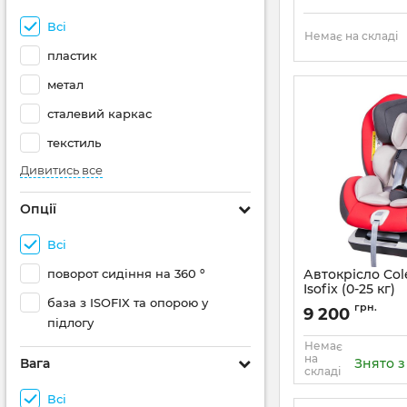
Всі
Немає на складі
пластик
метал
сталевий каркас
текстиль
Дивитись все
Опції
Всі
поворот сидіння на 360 º
Автокрісло Col
Isofix (0-25 кг)
база з ISOFIX та опорою у
Артикул:
9024-CVIs-
грн.
9 200
підлогу
Немає
на
Вага
Знято 
складі
Всі