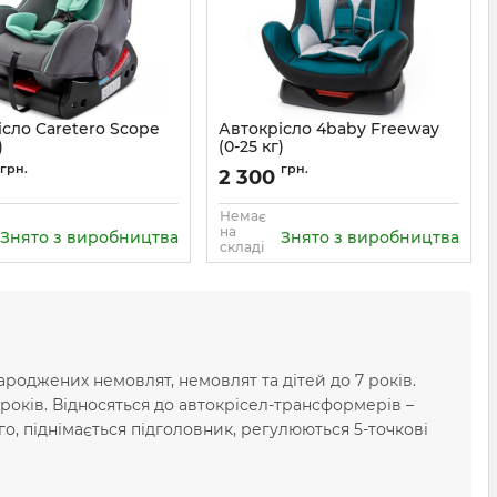
сло Caretero Scope
Автокрісло 4baby Freeway
)
(0-25 кг)
159414
Артикул:
893
грн.
грн.
2 300
Немає
на
Знято з виробництва
Знято з виробництва
складі
народжених немовлят, немовлят та дітей до 7 років.
 років. Відносяться до автокрісел-трансформерів –
, піднімається підголовник, регулюються 5-точкові