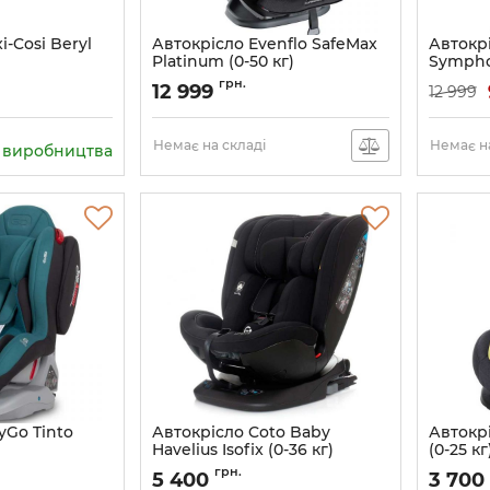
i-Cosi Beryl
Автокрісло Evenflo SafeMax
Автокрі
Platinum (0-50 кг)
Symphon
Артикул:
032884191505
Артикул:
грн.
12 999
12 999
Немає на складі
Немає на
з виробництва
yGo Tinto
Автокрісло Coto Baby
Автокрі
Havelius Isofix (0-36 кг)
(0-25 кг
03
грн.
5 400
3 700