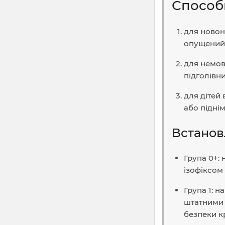
Способ
для новон
опущений 
для немов
підголівни
для дітей 
або підні
Встанов
Група 0+:
ізофіксом
Група 1: 
штатними 
безпеки кр