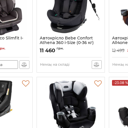
o Slimfit I-
Автокрісло Bebe Confort
Автокрі
Athena 360 i-Size (0-36 кг)
All4one 
IRO000
Артикул:
8106288210
Артикул:
грн.
грн.
11 460
12 499
Немає на складі
Немає на
аз
-23.08 %