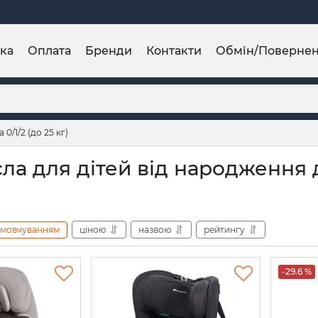
ка
Оплата
Бренди
Контакти
Обмін/Поверне
0/1/2 (до 25 кг)
ла для дітей від народження до
амовчуванням
ціною
назвою
рейтингу
-29.6 %