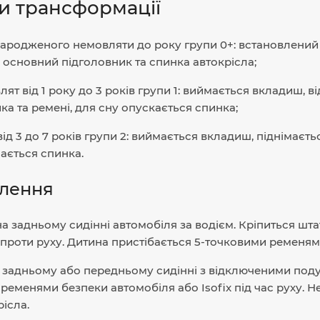
и трансформації
ародженого немовляти до року групи 0+: встановлений
основний підголовник та спинка автокрісла;
лят від 1 року до 3 років групи 1: виймається вкладиш, 
ка та ремені, для сну опускається спинка;
від 3 до 7 років групи 2: виймається вкладиш, піднімаєт
мається спинка.
лення
 на задньому сидінні автомобіля за водієм. Кріпиться 
 проти руху. Дитина пристібається 5-точковими ременям
на задньому або передньому сидінні з відключеними по
ременями безпеки автомобіля або Isofix під час руху. 
ісла.