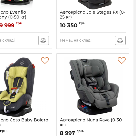
сло Evenflo
Автокрісло Joie Stages FX (0-
y (0-50 кг)
25 кг)
032884201846
Артикул:
5056080604527
грн.
грн.
9 999
10 350
 складі
Немає на складі
сло Coto Baby Bolero
Автокрісло Nuna Rava (0-30
)
кг)
Артикул:
CS05103GRN
грн.
грн.
8 997