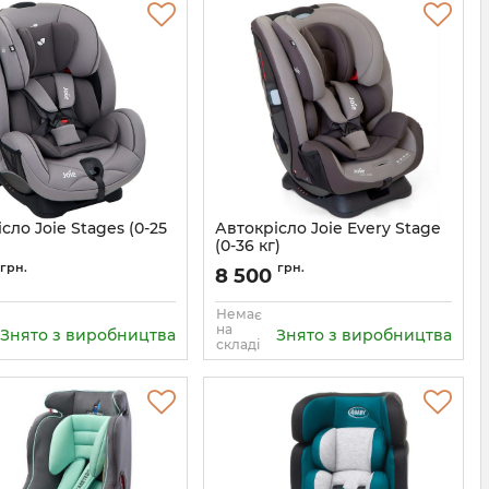
сло Joie Stages (0-25
Автокрісло Joie Every Stage
(0-36 кг)
5056080605791
Артикул:
5056080607603
грн.
грн.
8 500
Немає
на
Знято з виробництва
Знято з виробництва
складі