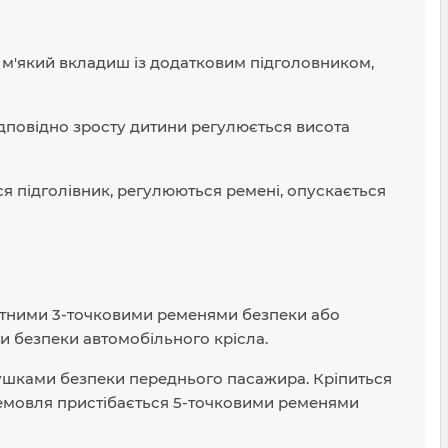
 м'який вкладиш із додатковим підголовником,
відповідно зросту дитини регулюється висота
ься підголівник, регулюються ремені, опускається
штатними 3-точковими ременями безпеки або
и безпеки автомобільного крісла.
душками безпеки переднього пасажира. Кріпиться
Немовля пристібається 5-точковими ременями