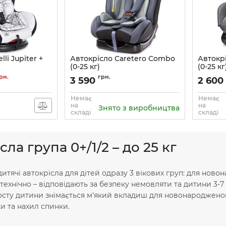
li Jupiter +
Автокрісло Caretero Combo
Автокрі
(0-25 кг)
(0-25 кг
3
Артикул:
159106
Артикул:
рн.
грн.
3 590
2 600
Немає
Немає
на
на
Знято з виробництва
складі
складі
сла група 0+/1/2 – до 25 кг
дитячі автокрісла для дітей одразу 3 вікових груп: для ново
технічно – відповідають за безпеку немовляти та дитини 3-7
осту дитини знімається м'який вкладиш для новонародженого
и та нахил спинки.