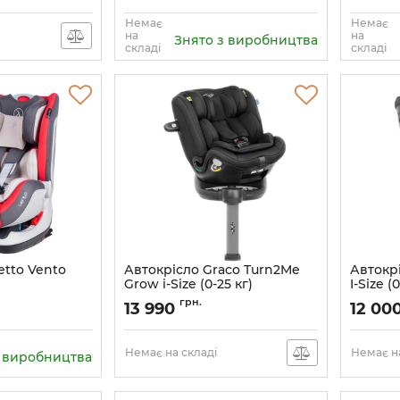
Немає
Немає
на
на
Знято з виробництва
складі
складі
etto Vento
Автокрісло Graco Turn2Me
Автокрі
Grow i-Size (0-25 кг)
I-Size (
12
Артикул:
GC2404AAMDN000
Артикул:
грн.
13 990
12 00
Немає на складі
Немає на
з виробництва