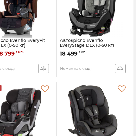
сло Evenflo EveryFit
Автокрісло Evenflo
LX (0-50 кг)
EveryStage DLX (0-50 кг)
000000562
Артикул:
032884197606
грн.
грн.
8 799
18 499
 складі
Немає на складі