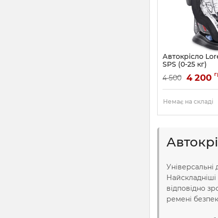
Автокрісло Lorel
SPS (0-25 кг)
Артикул:
1007094211
г
4 200
4 500
Немає на складі
Автокрі
Універсальні 
Найскладніші 
відповідно зр
ремені безпек