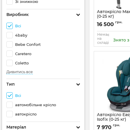
Зі знижкою
Автокрісло Max
Виробник
(0-25 кг)
Артикул:
8028671110
грн.
16 500
Всі
Немає
4baby
на
Знято 
складі
Bebe Confort
Caretero
Coletto
Дивитись все
Тип
Всі
автомобільне крісло
автокрісло
Автокрісло Eas
Isofix (0-25 кг)
Артикул:
9024-EGT-
грн.
7 970
Матеріал