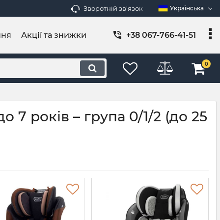
Зворотній зв'язок
Українська
ння
Акції та знижки
+38 067-766-41-51
0
 7 років – група 0/1/2 (до 25