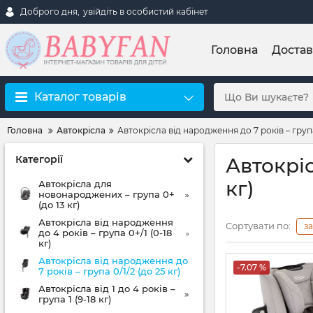
Доброго дня,
увійдіть в особистий кабінет
Головна
Достав
Каталог товарів
Головна
Автокрісла
Автокрісла від народження до 7 років – група 
Категорії
Автокріс
кг)
Автокрісла для
новонароджених – група 0+
(до 13 кг)
Автокрісла від народження
Сортувати по:
з
до 4 років – група 0+/1 (0-18
кг)
Автокрісла від народження до
-7.07 %
7 років – група 0/1/2 (до 25 кг)
Автокрісла від 1 до 4 років –
група 1 (9-18 кг)