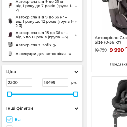
Автокрісла від 9 до 25 кг –
від 1 року до 7 років (група 1-
2)
Автокрісла від 9 до 36 кг –
від 1 року до 12 років (група 1-
2-3)
Автокрісла від 15 до 36 кг –
від 3 до 12 років (група 2-3)
Автокрісло Grac
Size (0-36 кг)
Автокрісла з isofix
Артикул:
GC2117AB
9 990
10 750
Аксесуари для автокрісла
Предзак
Ціна
-
грн.
Інші фільтри
Всі