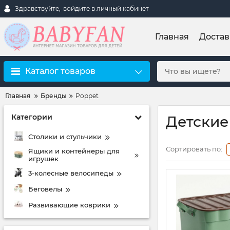
Здравствуйте,
войдите в личный кабинет
Главная
Достав
Каталог товаров
Главная
Бренды
Poppet
Категории
Детские
Столики и стульчики
Сортировать по:
Ящики и контейнеры для
игрушек
3-колесные велосипеды
Беговелы
Развивающие коврики