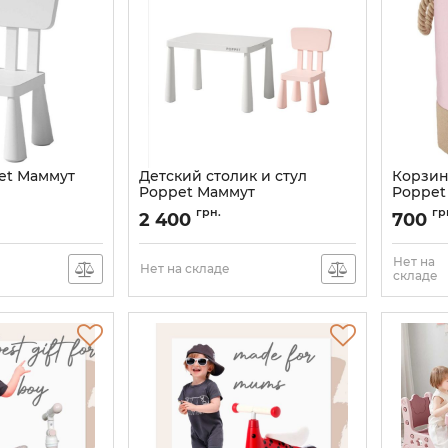
et Маммут
Детский столик и стул
Корзин
Poppet Маммут
Poppet
Артикул:
PP-012WBP
Артикул:
грн.
гр
2 400
700
Нет на
Нет на складе
складе