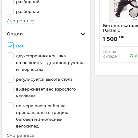
разборной
разборная
Смотреть все
Беговел-катал
Pastello
Опции
Артикул:
PP-1607N
грн.
1 500
Все
Нет на
Out
двухсторонняя крышка
складе
столешницы – для конструктора
и творчества
регулируется высота стола
выдерживает вес взрослого
человека
по мере роста ребенка
превращается в трицикл,
беговел и 3-колесный
велосипед
Смотреть все