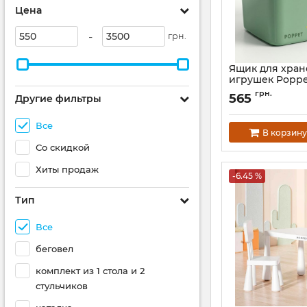
Цена
-
грн.
Ящик для хра
игрушек Poppe
Артикул:
PP-009W-
грн.
565
Другие фильтры
Все
В корзину
Со скидкой
Хиты продаж
-6.45 %
Тип
Все
беговел
комплект из 1 стола и 2
стульчиков