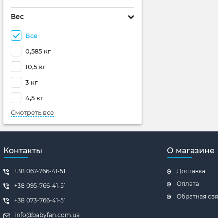
Вес
Все
0,585 кг
10,5 кг
3 кг
4,5 кг
Смотреть все
Контакты
О магазине
+38 067-766-41-51
Доставка
Оплата
+38 ‎095-766-41-51
Обратная свя
+38 ‎073-766-41-51
info@babyfan.com.ua