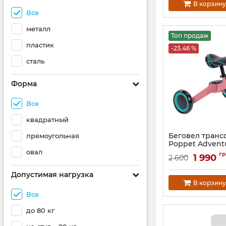
В корзину
Все
металл
Топ продаж
пластик
-23.46 %
сталь
Форма
Все
квадратный
Беговел трансф
прямоугольная
Poppet Advent
овал
Артикул:
PP-1703P
гр
1 990
2 600
Допустимая нагрузка
В корзину
Все
до 80 кг