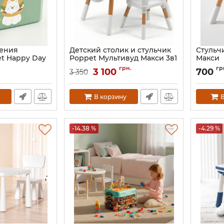
нения
Детский столик и стульчик
Стульч
t Happy Day
Poppet Мультивуд Макси 3в1
Макси
L
Артикул:
PP-016W
Артикул:
грн.
гр
3 100
700
3 350
В корзину
В
-14.38 %
-4.29 %