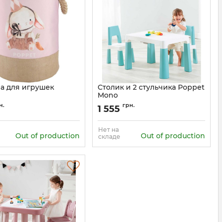
а для игрушек
Столик и 2 стульчика Poppet
Mono
PP002-L
Артикул:
PP-005WB-2
н.
грн.
1 555
Нет на
Out of production
Out of production
складе