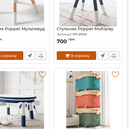
ик Poppet Мультивуд
Стульчик Poppet Multiplay
Артикул:
PP-011IM
PP-016M
н.
грн.
700
 корзину
В корзину