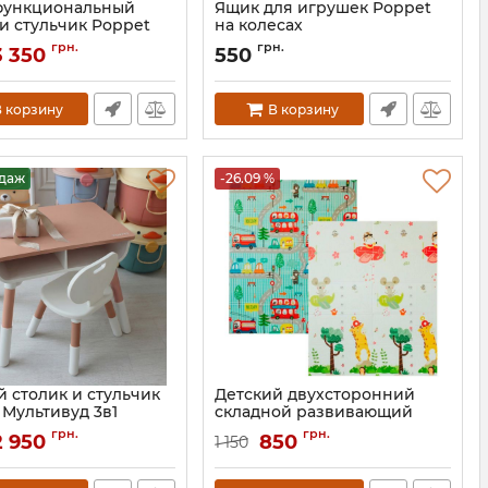
функциональный
Ящик для игрушек Poppet
 и стульчик Poppet
на колесах
ay
Артикул:
PP-001B-S
грн.
грн.
3 350
550
PP-011I
 корзину
В корзину
одаж
-26.09 %
й столик и стульчик
Детский двухсторонний
 Мультивуд 3в1
складной развивающий
термоковрик Poppet
PP-010CP
грн.
грн.
2 950
850
1 150
Артикул:
PP005-150