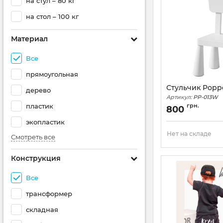
на стул – 80 кг
на стол – 100 кг
Материал
Все
прямоугольная
Стульчик Popp
дерево
Артикул:
PP-013W
пластик
грн.
800
экопластик
Нет на складе
Смотреть все
Конструкция
Все
трансформер
складная