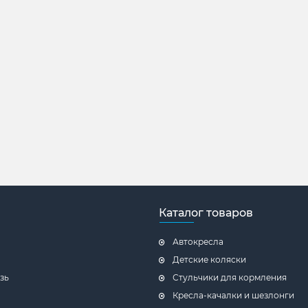
Каталог товаров
Автокресла
Детские коляски
зь
Стульчики для кормления
Кресла-качалки и шезлонги