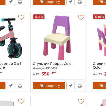
В корзину
В
-5.17 %
-5.56 %
ормер 3 в 1
Стульчик Poppet Color
Столик
ure
Color
Артикул:
PP-003P
Артикул:
н.
грн.
550
580
2 700
В корзину
В