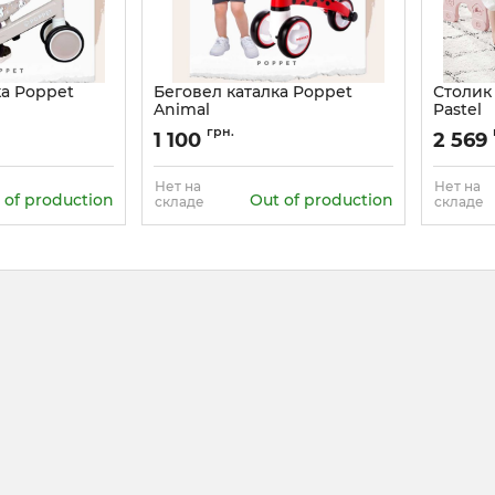
ка Poppet
Беговел каталка Poppet
Столик 
Animal
Pastel
Артикул:
PP-1603R
Артикул:
грн.
1 100
2 569
Нет на
Нет на
 of production
Out of production
складе
складе