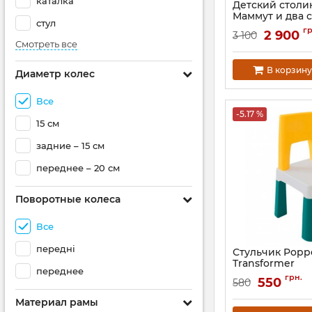
каталка
Детский столи
Маммут и два 
стул
Артикул:
PP-012TBP
гр
2 900
3 100
Смотреть все
В корзину
Диаметр колес
Все
-5.17 %
15 см
задние – 15 см
переднее – 20 см
Поворотные колеса
Все
передні
Стульчик Popp
Transformer
переднее
Артикул:
PP-003T
грн.
550
580
Материал рамы