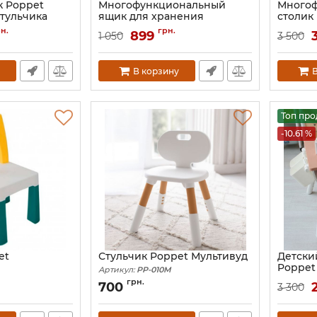
к Poppet
Многофункциональный
Много
стульчика
ящик для хранения
столик
игрушек Poppet Блокбокс
Multipl
-2
н.
грн.
899
1 050
3 500
Артикул:
PP-007-G-3
Артикул:
В корзину
В
Топ пр
-10.61 %
et
Стульчик Poppet Мультивуд
Детски
Poppet
Артикул:
PP-010M
Артикул:
грн.
700
3 300