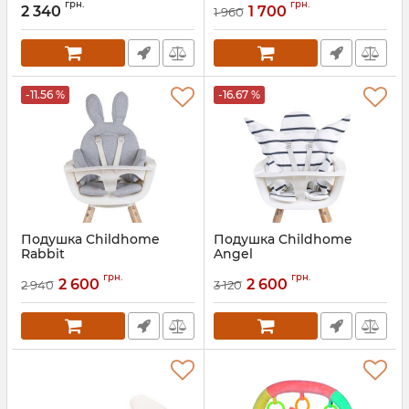
грн.
грн.
2 340
1 700
1 960
-11.56 %
-16.67 %
Подушка Childhome
Подушка Childhome
Rabbit
Angel
Артикул:
CCRASCJG
Артикул:
CCASCJM
грн.
грн.
2 600
2 600
2 940
3 120