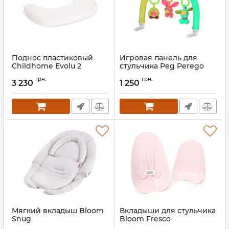
Поднос пластиковый
Игровая панель для
Childhome Evolu 2
стульчика Peg Perego
Артикул:
CHEVOTSAA
Артикул:
IABAGI0002
грн.
грн.
3 230
1 250
Мягкий вкладыш Bloom
Вкладыши для стульчика
Snug
Bloom Fresco
Артикул:
E10611-CW-11-ATL
Артикул:
U10543-P-11-ASL