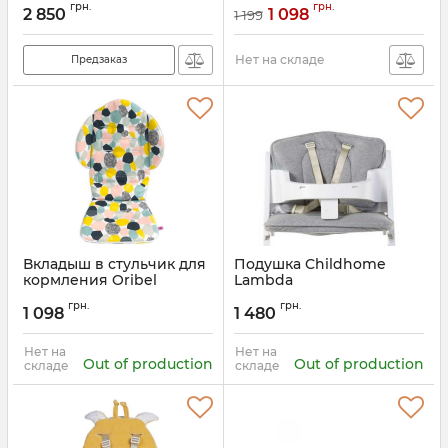
Артикул:
5705548030667
грн.
грн.
2 850
1 098
1 199
Артикул:
OR217-90006
Нет на складе
Предзаказ
Вкладыш в стульчик для
Подушка Childhome
кормления Oribel
Lambda
Cocoon
Артикул:
CCSCGCJG
грн.
грн.
1 098
1 480
Артикул:
OR210-90000
Нет на
Нет на
Out of production
Out of production
складе
складе