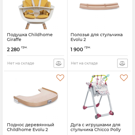
Подушка Childhome
Полозья для стульчика
Giraffe
Evolu 2
Артикул:
CCGSCOV
Артикул:
CHEROCB2
грн.
грн.
2 280
1 900
Нет на складе
Нет на складе
Поднос деревянный
Дуга с игрушками для
Childhome Evolu 2
стульчика Chicco Polly
Progres5