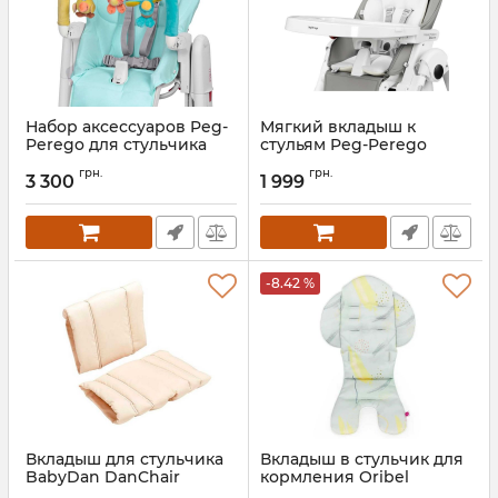
Набор аксессуаров Peg-
Мягкий вкладыш к
Perego для стульчика
стульям Peg-Perego
Tatamia Kit
Артикул:
IKAC0010--JM50ZP46
грн.
грн.
3 300
1 999
Артикул:
IKAC0038--IN31
-8.42 %
Вкладыш для стульчика
Вкладыш в стульчик для
BabyDan DanChair
кормления Oribel
Cocoon 2.0