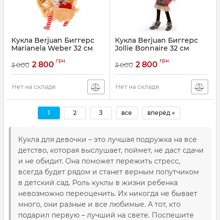
Кукла Berjuan Биггерс
Кукла Berjuan Биггерс
Marianela Weber 32 см
Jollie Bonnaire 32 см
Артикул:
BJN-24014
Артикул:
BJN-24010
грн.
грн.
2 800
2 800
3 000
3 000
Нет на складе
Нет на складе
1
2
3
все
вперёд »
Кукла для девочки – это лучшая подружка на все
детство, которая выслушает, поймет, не даст сдачи
и не обидит. Она поможет пережить стресс,
всегда будет рядом и станет верным попутчиком
в детский сад. Роль куклы в жизни ребенка
невозможно переоценить. Их никогда не бывает
много, они разные и все любимые. А тот, кто
подарил первую – лучший на свете. Поспешите