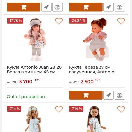
-17.78 %
-24.24 %
Кукла Antonio Juan 28120
Кукла Тереза 37 см
Белла в зимнем 45 см
озвученная, Antonio
Juan 1553
грн.
грн.
3 700
2 500
4 500
3 300
Out of production
-7.14 %
-7.14 %