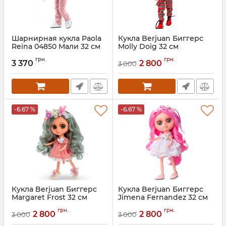
Шарнирная кукла Paola
Кукла Berjuan Биггерс
Reina 04850 Мали 32 см
Molly Doig 32 см
Артикул:
BJN-24008
грн.
грн.
3 370
2 800
3 000
-6.67 %
-6.67 %
Кукла Berjuan Биггерс
Кукла Berjuan Биггерс
Margaret Frost 32 см
Jimena Fernandez 32 см
Артикул:
BJN-24007
Артикул:
BJN-24006
грн.
грн.
2 800
2 800
3 000
3 000