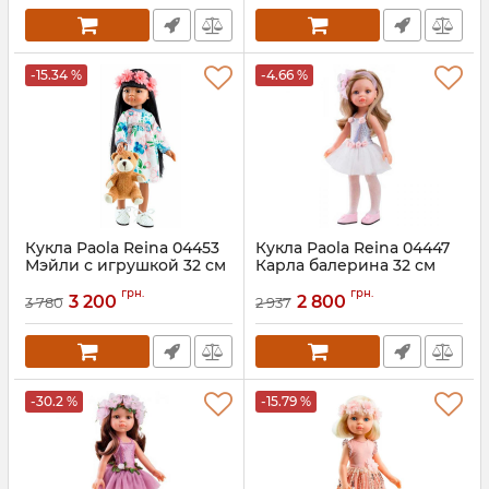
-15.34 %
-4.66 %
Кукла Paola Reina 04453
Кукла Paola Reina 04447
Мэйли с игрушкой 32 см
Карла балерина 32 см
грн.
грн.
3 200
2 800
3 780
2 937
-30.2 %
-15.79 %