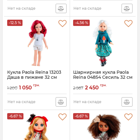
Нет на складе
Нет на складе
-12.5 %
-4.56 %
Кукла Paola Reina 13203
Шарнирная кукла Paola
Даша в пижаме 32 см
Reina 04854 Сесиль 32 см
грн.
грн.
1 050
2 450
1 200
2 567
Нет на складе
Нет на складе
-6.67 %
-6.67 %