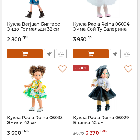
Кукла Berjuan Биггерс
Кукла Paola Reina 06094
Эндо Гримальди 32 см
Эмма Сой Ту Балерина
42 см
Артикул:
BJN-24001
грн.
грн.
2 800
3 950
-15.11 %
Кукла Paola Reina 06033
Кукла Paola Reina 06029
Эмили 42 см
Бианка 42 см
грн.
грн.
3 600
3 370
3 970