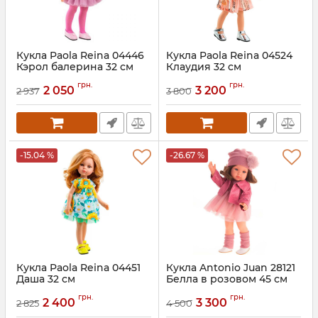
Кукла Paola Reina 04446
Кукла Paola Reina 04524
Кэрол балерина 32 см
Клаудия 32 см
грн.
грн.
2 050
3 200
2 937
3 800
-15.04 %
-26.67 %
Кукла Paola Reina 04451
Кукла Antonio Juan 28121
Даша 32 см
Белла в розовом 45 см
грн.
грн.
2 400
3 300
2 825
4 500