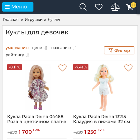
0
Меню
Главная
Игрушки
Куклы
Куклы для девочек
умолчанию
цене
названию
Фильтр
рейтингу
-8.11 %
-7.41 %
Кукла Paola Reina 04468
Кукла Paola Reina 13215
Роза в цветочном платье
Клаудия в пижаме 32 см
32 см
грн.
грн.
1 700
1 250
1 850
1 350