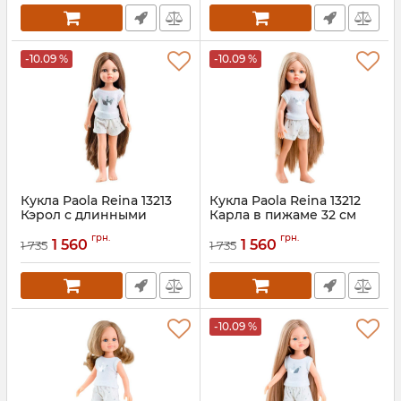
-10.09 %
-10.09 %
Кукла Paola Reina 13213
Кукла Paola Reina 13212
Кэрол с длинными
Карла в пижаме 32 см
волосами в пижаме 32
грн.
грн.
см
1 560
1 560
1 735
1 735
-10.09 %