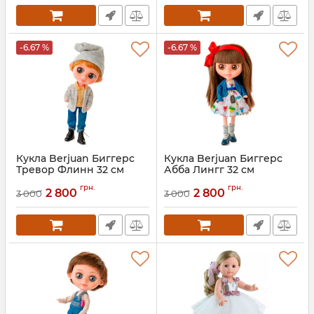
-6.67 %
-6.67 %
Кукла Berjuan Биггерс
Кукла Berjuan Биггерс
Тревор Флинн 32 см
Абба Лингг 32 см
Артикул:
BJN-24005
Артикул:
BR24002
грн.
грн.
2 800
2 800
3 000
3 000