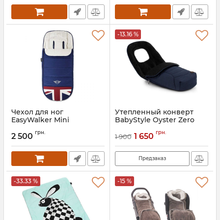
-13.16 %
Чехол для ног
Утепленный конверт
EasyWalker Mini
BabyStyle Oyster Zero
Артикул:
EMB10102
Артикул:
BSOYO3FMTW
грн.
грн.
2 500
1 650
1 900
Предзаказ
-33.33 %
-15 %