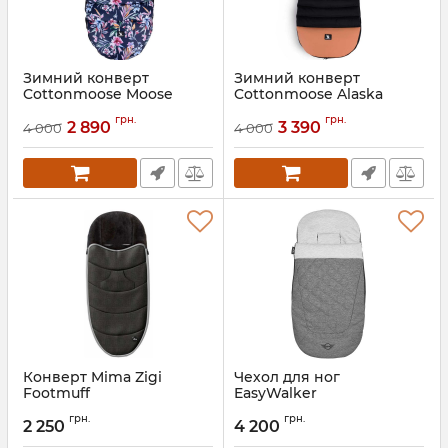
Зимний конверт
Зимний конверт
Cottonmoose Moose
Cottonmoose Alaska
Yukon
Артикул:
5908239721251
грн.
грн.
2 890
3 390
4 000
4 000
Конверт Mima Zigi
Чехол для ног
Footmuff
EasyWalker
Артикул:
S301201-06BB
грн.
грн.
2 250
4 200