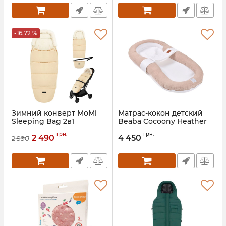
-16.72 %
Зимний конверт MoMi
Матрас-кокон детский
Sleeping Bag 2в1
Beaba Cocoony Heather
Clay 915076
Артикул:
AKCE00049
грн.
грн.
2 490
4 450
2 990
Артикул:
915076