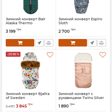
Зимний конверт Bair
Зимний конверт Espiro
Alaska Thermo
Sloth
Артикул:
681725
Артикул:
5906724204760
грн.
грн.
3 199
2 700
-29.96 %
Зимний конверт Bjallra
Зимний конверт с
of Sweden
рукавицами Twins Silver
Артикул:
8069872
Артикул:
9012-SNA-14
грн.
грн.
3 845
1 890
5 490