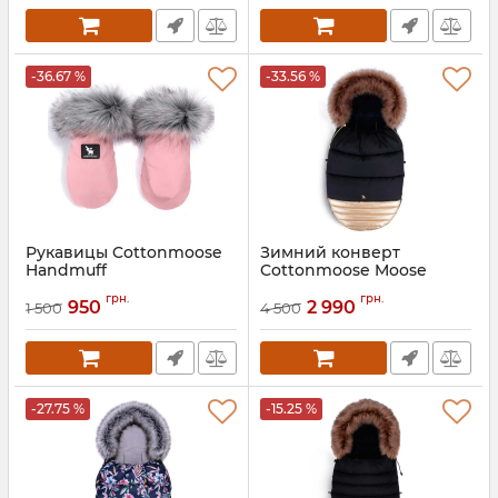
-36.67 %
-33.56 %
Рукавицы Cottonmoose
Зимний конверт
Handmuff
Cottonmoose Moose
Shine
грн.
грн.
950
2 990
1 500
4 500
Артикул:
5908239720094
-27.75 %
-15.25 %