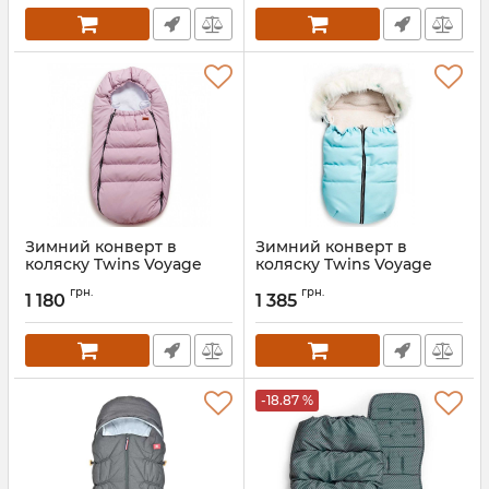
Зимний конверт в
Зимний конверт в
коляску Twins Voyage
коляску Twins Voyage
Eco
Артикул:
9011-TV-08F
грн.
грн.
1 180
1 385
Артикул:
9011-TVЕХ-401
-18.87 %