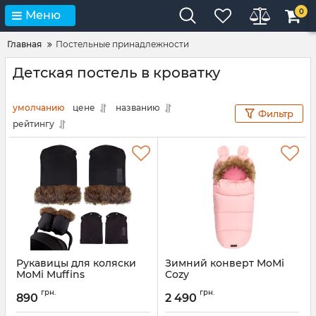
0
Меню
Главная
Постельные принадлежности
Детская постель в кроватку
умолчанию
цене
названию
Фильтр
рейтингу
Рукавицы для коляски
Зимний конверт MoMi
MoMi Muffins
Cozy
Артикул:
AKWOZ00001
Артикул:
AKCE00033
грн.
грн.
890
2 490