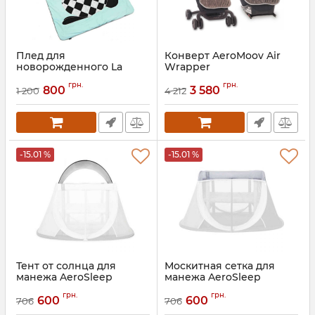
Плед для
Конверт AeroMoov Air
новорожденного La
Wrapper
Millou Light 80 х 100 см
Артикул:
5413421811288
грн.
грн.
800
3 580
1 200
4 212
-15.01 %
-15.01 %
Тент от солнца для
Москитная сетка для
манежа AeroSleep
манежа AeroSleep
AeroMoov Instant Travel
AeroMoov Instant Travel
грн.
грн.
Cot
Cot
600
600
706
706
Артикул:
5413421811813
Артикул:
5413421811837