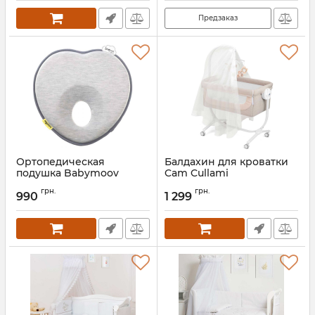
Предзаказ
Ортопедическая
Балдахин для кроватки
подушка Babymoov
Cam Cullami
Lovenest
Артикул:
927
грн.
грн.
990
1 299
Артикул:
A050229