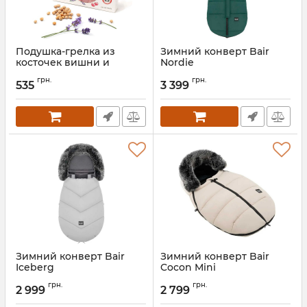
Подушка-грелка из
Зимний конверт Bair
косточек вишни и
Nordie
ароматом лаванды
Артикул:
681760
грн.
грн.
BabyOno
535
3 399
Артикул:
796/01
Зимний конверт Bair
Зимний конверт Bair
Iceberg
Cocon Mini
Артикул:
681717
Артикул:
681758
грн.
грн.
2 999
2 799