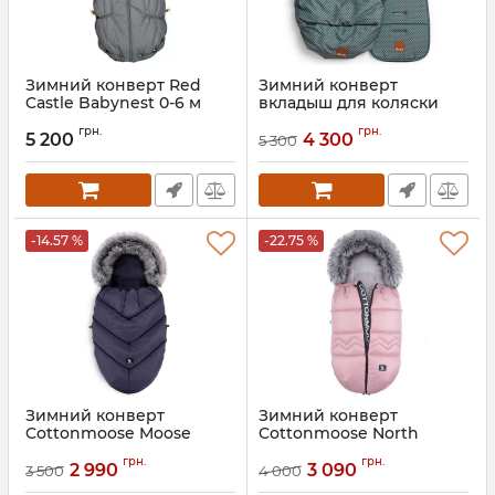
Зимний конверт Red
Зимний конверт
Castle Babynest 0-6 м
вкладыш для коляски
Elodie Details
Артикул:
0844156
грн.
грн.
5 200
4 300
5 300
Артикул:
7333222011084
-14.57 %
-22.75 %
Зимний конверт
Зимний конверт
Cottonmoose Moose
Cottonmoose North
Yukon
Moose
грн.
грн.
2 990
3 090
3 500
4 000
Артикул:
5908239721701
Артикул:
5908239722357