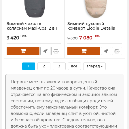
Зимний чехол к
Зимний пуховый
коляскам Maxi-Cosi 2 в 1
конверт Elodie Details
Артикул:
1809390110
Артикул:
7333222015341
грн.
грн.
3 420
7 080
7 300
1
2
3
все
вперёд »
Первые месяцы жизни новорожденный
младенец спит по 20 часов в сутки. Качество сна
отражается на его физическом и эмоциональном
состоянии, поэтому задача любящих родителей –
обеспечить ему максимальный комфорт. Это
возможно, если младенец спит в уютной, чистой
и безопасной кроватке. Следовательно, она
должна быть укомплектована соответствующими