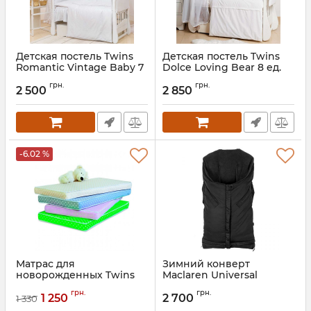
Детская постель Twins
Детская постель Twins
Romantic Vintage Baby 7
Dolce Loving Bear 8 ед.
ед.
Артикул:
4062-D-010
грн.
грн.
2 500
2 850
Артикул:
4024-R-004
-6.02 %
Матрас для
Зимний конверт
новорожденных Twins
Maclaren Universal
Modio 120 × 60
Expandable Footmuff
грн.
грн.
1 250
2 700
1 330
Артикул:
5000-38TM
Артикул:
ASE09012