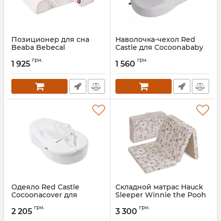
Позиционер для сна
Наволочка-чехол Red
Beaba Bebecal
Castle для Cocoonababy
Артикул:
503166
Артикул:
0443166
грн.
грн.
1 925
1 560
Одеяло Red Castle
Складной матрас Hauck
Cocoonacover для
Sleeper Winnie the Pooh
Cocoonababy
Артикул:
4007923890332
грн.
грн.
утепленное
2 205
3 300
Артикул:
0449166