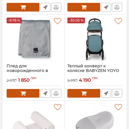
-9.76 %
-30.05 %
Плед для
Теплый конверт к
новорожденного в
коляске BABYZEN YOYO
роддом Elodie Details
Артикул:
BZ10209-13
грн.
грн.
Velvet
1 850
4 190
2 050
5 990
Артикул:
7333222011008