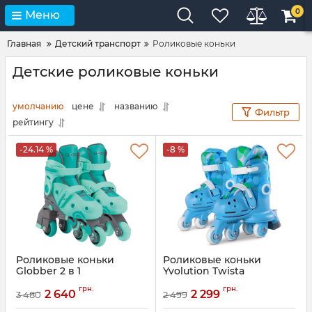
0
Меню
Главная
Детский транспорт
Роликовые коньки
Детские роликовые коньки
умолчанию
цене
названию
Фильтр
рейтингу
-24.14 %
-8 %
Роликовые коньки
Роликовые коньки
Globber 2 в 1
Yvolution Twista
Артикул:
780-206
Артикул:
YR25B4
грн.
грн.
2 640
2 299
3 480
2 499