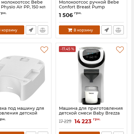
 молокоотсос Bebe
Молокоотсос ручной Bebe
 Physio Air PP, 150 мл
Confort Breast Pump
3101202200
Артикул:
3101201000
грн.
грн.
1 506
 корзину
В корзину
-17.45 %
вка под машину для
Машина для приготовления
овления детской
детской смеси Baby Brezza
Baby Brezza Formula
Formula Pro Mini
грн.
грн.
14 223
17 229
i
Артикул:
FRP0079
FRP00298