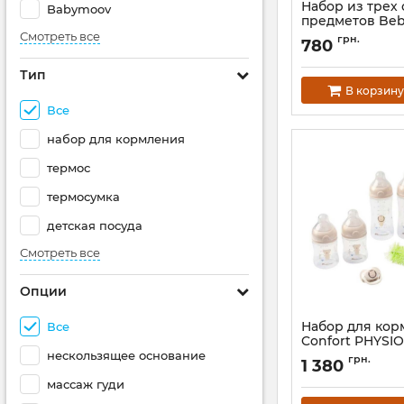
Набор из трех
Babymoov
предметов Bebe
12+ мес
Смотреть все
грн.
780
Артикул:
3105201270
Тип
В корзину
Все
набор для кормления
термос
термосумка
детская посуда
Смотреть все
Опции
Набор для кор
Все
Confort PHYSIO
пустышкой и щ
нескользящее основание
грн.
1 380
Артикул:
3101202500
массаж гуди