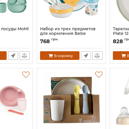
 посуды MoMi
Набор из трех предметов
Тарелк
для кормления Bebe
Plate 1
Confort Little Buddies
3
Артикул:
грн.
гр
768
828
Артикул:
3105209110
В корзину
В