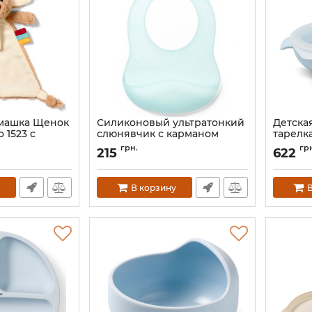
машка Щенок
Силиконовый ультратонкий
Детска
 1523 с
слюнявчик с карманом
тарелк
ля пустышки
BabyOno
крышк
грн.
гр
215
622
4590
Артикул:
1598/01
Артикул:
В корзину
В