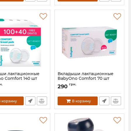
ши лактационные
Вкладыши лактационные
o Comfort 140 шт
BabyOno Comfort 70 шт
296/140
Артикул:
296
н.
грн.
290
 корзину
В корзину