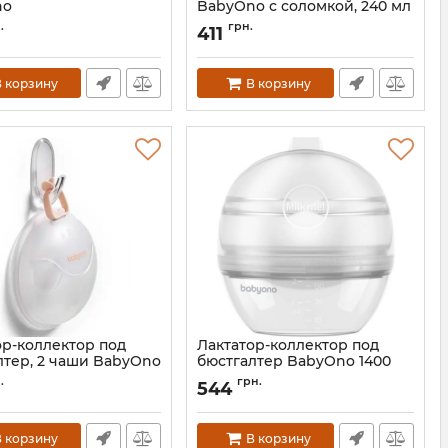
no
BabyOno с соломкой, 240 мл
969/01
Артикул:
1464/03
.
грн.
411
 корзину
В корзину
ор-коллектор под
Лактатор-коллектор под
лтер, 2 чаши BabyOno
бюстгалтер BabyOno 1400
Артикул:
8414108990
.
грн.
544
8414108990
 корзину
В корзину