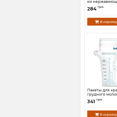
из нержавеющ
BabyOno
грн.
284
Артикул:
1665/01
В корзину
Пакеты для хр
грудного молок
BabyOno 1084 (
грн.
341
Артикул:
392321000
В корзину