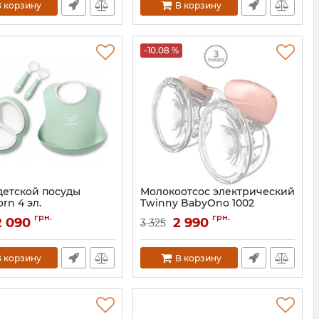
 корзину
В корзину
-10.08 %
детской посуды
Молокоотсос электрический
rn 4 эл.
Twinny BabyOno 1002
7317680790033
Артикул:
5901435414460
грн.
грн.
2 090
2 990
3 325
 корзину
В корзину