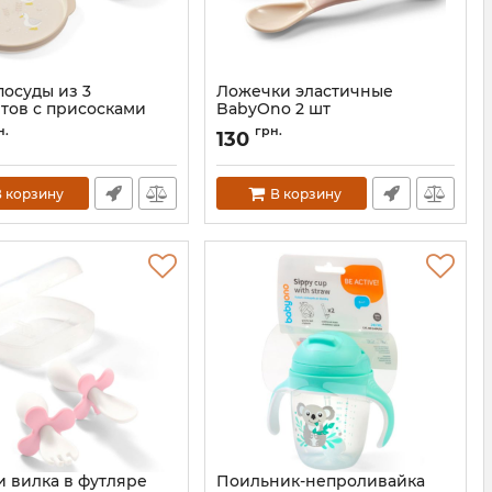
посуды из 3
Ложечки эластичные
тов с присосками
BabyOno 2 шт
 Babyono 1565
Артикул:
1066/06
н.
грн.
130
1565
 корзину
В корзину
и вилка в футляре
Поильник-непроливайка