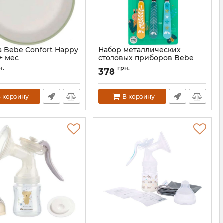
а Bebe Confort Happy
Набор металлических
2+ мес
столовых приборов Bebe
Confort Little Buddies, 3 шт
3105201150
н.
грн.
378
Артикул:
3105209910
 корзину
В корзину