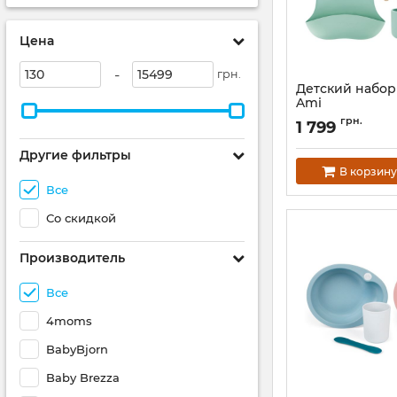
Цена
-
грн.
Детский набор
Ami
Артикул:
AKCE0004
грн.
1 799
Другие фильтры
В корзину
Все
Со скидкой
Производитель
Все
4moms
BabyBjorn
Baby Brezza