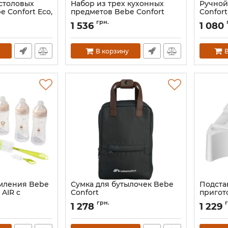
 столовых
Набор из трех кухонных
Ручной
 Confort Eco,
предметов Bebe Confort
Confort
Happy Mealtime 12+ мес
Артикул:
грн.
1 536
1 080
Артикул:
3105201180
В корзину
В
мления Bebe
Сумка для бутылочек Bebe
Подста
 AIR с
Confort
пригот
еточкой
смеси 
Артикул:
3102209230
грн.
1 278
1 229
Pro Min
Артикул: