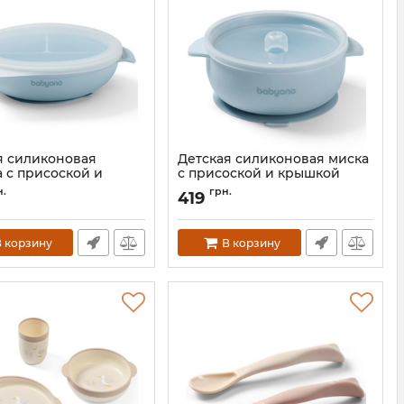
я силиконовая
Детская силиконовая миска
а с присоской и
с присоской и крышкой
ой BabyOno
BabyOno
н.
грн.
419
1661/01
Артикул:
1662/01
 корзину
В корзину