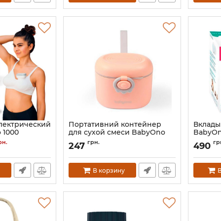
лектрический
Портативний контейнер
Вклады
 1000
для сухой смеси BabyOno
BabyOn
1544
Артикул:
рн.
грн.
гр
247
490
Артикул:
1544
В корзину
В