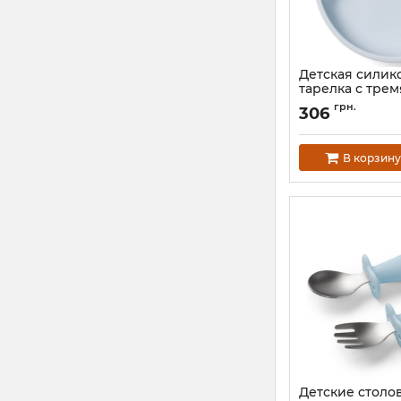
Детская силик
тарелка с тре
BabyOno
грн.
306
Артикул:
1482/01
В корзину
Детские столо