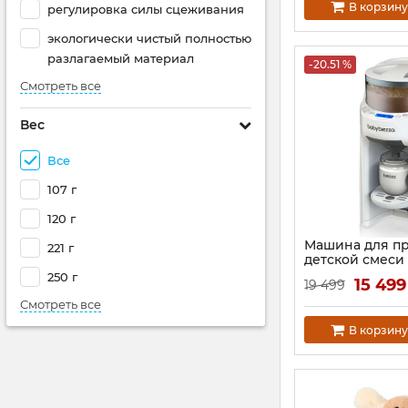
В корзину
регулировка силы сцеживания
экологически чистый полностью
разлагаемый материал
-20.51 %
Смотреть все
Вес
Все
107 г
120 г
Машина для п
221 г
детской смеси 
Formula Pro A
250 г
15 49
19 499
Артикул:
FRP0134
Смотреть все
В корзину