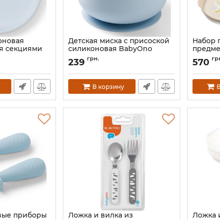
оновая
Детская миска с присоской
Набор 
мя секциями
силиконовая BabyOno
предме
Фермер
Артикул:
1481/01
грн.
гр
239
570
Артикул:
В корзину
В
вые приборы
Ложка и вилка из
Ложка 