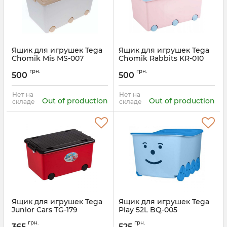
Ящик для игрушек Tega
Ящик для игрушек Tega
Chomik Mis MS-007
Chomik Rabbits KR-010
Артикул:
MS-007-119
Артикул:
KR-010PB
грн.
грн.
500
500
Нет на
Нет на
Out of production
Out of production
складе
складе
Ящик для игрушек Tega
Ящик для игрушек Tega
Junior Cars TG-179
Play 52L BQ-005
грн.
грн.
365
525