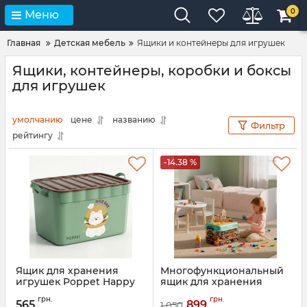
0
Меню
Главная
Детская мебель
Ящики и контейнеры для игрушек
Ящики, контейнеры, коробки и боксы
для игрушек
умолчанию
цене
названию
Фильтр
рейтингу
-14.38 %
Ящик для хранения
Многофункциональный
игрушек Poppet Happy
ящик для хранения
Day
игрушек Poppet
грн.
грн.
Блокбокс
565
899
1 050
Артикул:
PP-009W-L