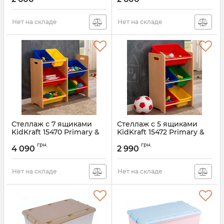
Нет на складе
Нет на складе
Стеллаж с 7 ящиками
Стеллаж с 5 ящиками
KidKraft 15470 Primary &
KidKraft 15472 Primary &
Natural
Natural
грн.
грн.
4 090
2 990
Нет на складе
Нет на складе