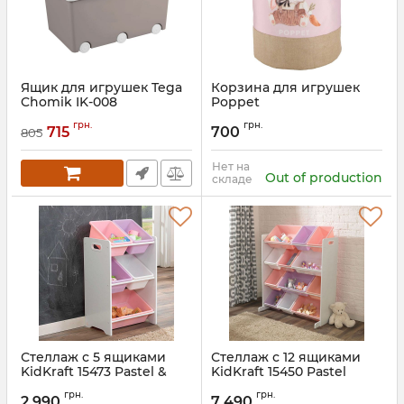
Ящик для игрушек Tega
Корзина для игрушек
Chomik IK-008
Poppet
Артикул:
PW-001-176
Артикул:
PP002-L
грн.
грн.
715
700
805
Нет на
Out of production
складе
Стеллаж с 5 ящиками
Стеллаж с 12 ящиками
KidKraft 15473 Pastel &
KidKraft 15450 Pastel
White
грн.
грн.
2 990
7 490