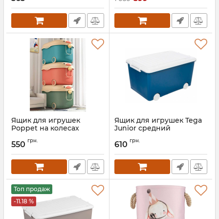
Артикул:
PP-007-G-3
Ящик для игрушек
Ящик для игрушек Tega
Poppet на колесах
Junior средний
Артикул:
PP-001B-S
Артикул:
PW-002-164
грн.
грн.
550
610
Топ продаж
-11.18 %