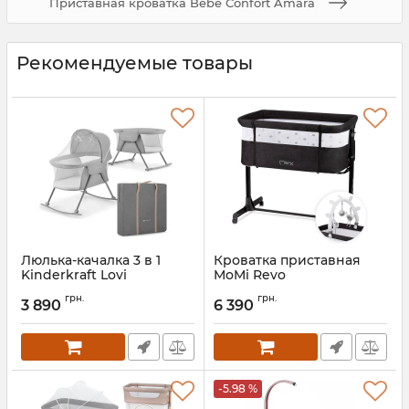
Приставная кроватка Bebe Confort Amara
Рекомендуемые товары
Люлька-качалка 3 в 1
Кроватка приставная
Kinderkraft Lovi
MoMi Revo
Артикул:
KKLLOVIGRY0000
Артикул:
LOZE00022
грн.
грн.
3 890
6 390
-5.98 %