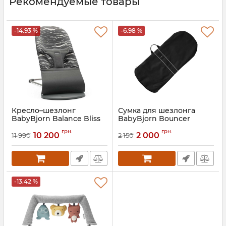
Рекомендуемые товары
-14.93 %
-6.98 %
Кресло–шезлонг
Сумка для шезлонга
BabyBjorn Balance Bliss
BabyBjorn Bouncer
Артикул:
7317680060273
Артикул:
7317687502516
грн.
грн.
10 200
2 000
11 990
2 150
-13.42 %