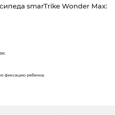
сипеда smarTrike Wonder Max:
де;
ю фиксацию ребенка;