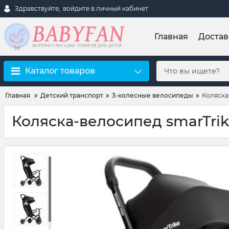
Здравствуйте,
войдите в личный кабинет
Главная
Достав
Каталог товаров
Главная
Детский транспорт
3-колесные велосипеды
Коляска
Коляска-велосипед smarTri