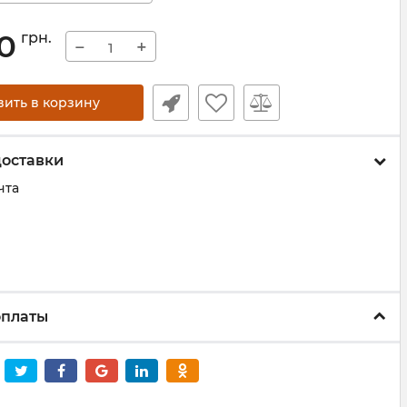
60
грн.
−
+
вить в корзину
доставки
чта
оплаты