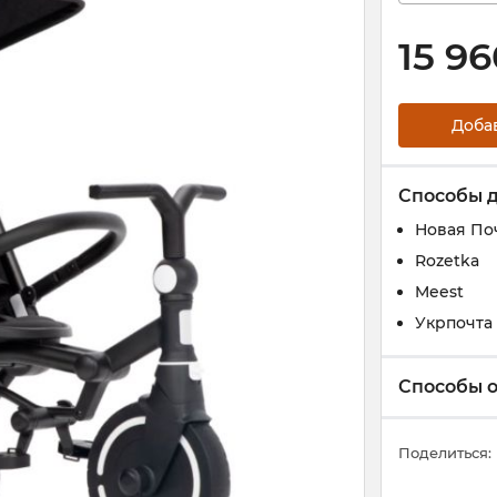
15 9
Доба
Способы 
Новая По
Rozetka
Meest
Укрпочта
Способы 
Поделиться: