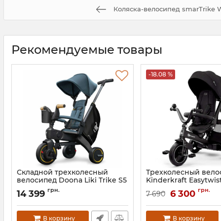
Коляска-велосипед smarTrike 
Рекомендуемые товары
-18.08 %
Складной трехколесный
Трехколесный вело
велосипед Doona Liki Trike S5
Kinderkraft Easytwis
Артикул:
SP550-99-033-015
Артикул:
KREASY00BLK00
грн.
грн.
14 399
6 300
7 690
В корзину
В корзину