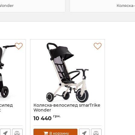
Wonder
Коляска-
сипед
Коляска-велосипед smarTrike
t
Wonder
00
Артикул:
5800501
грн.
10 440
В корзину