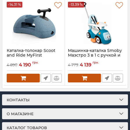
-14.31 %
-13.39 %
Каталка-толокар Scoot
Машинка-каталка Smoby
and Ride MyFirst
Маэстро 3 в 1 с ручкой и
звуком
Артикул:
SR-210131-STEEL
грн.
грн.
4 190
4 139
4 890
4 779
Артикул:
720304
КОНТАКТЫ
О МАГАЗИНЕ
КАТАЛОГ ТОВАРОВ