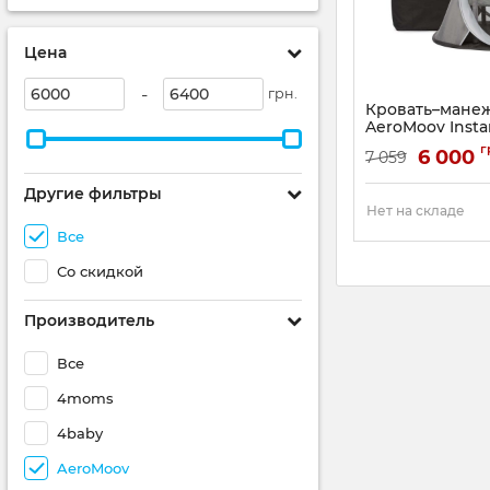
Цена
-
грн.
Кровать–манеж
AeroMoov Instan
Артикул:
ATC11060-
г
6 000
7 059
Другие фильтры
Нет на складе
Все
Со скидкой
Производитель
Все
4moms
4baby
AeroMoov