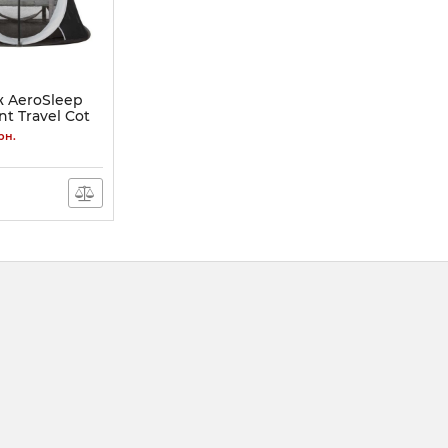
 AeroSleep
t Travel Cot
GR
рн.