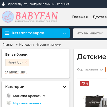
Здравствуйте,
войдите в личный кабинет
Главная
Достав
Каталог товаров
Главная
Манежи
Игровые манежи
Вы выбрали:
Детские
AeroMoov
Сортировать по:
Очистить все
-15 %
Категории
Манежи-кровати
Игровые манежи