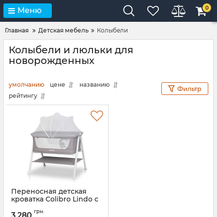
0
Меню
Главная
Детская мебель
Колыбели
Колыбели и люльки для
новорожденных
умолчанию
цене
названию
Фильтр
рейтингу
Переносная детская
кроватка Colibro Lindo с
матрасом и москитной
грн.
сеткой
3 280