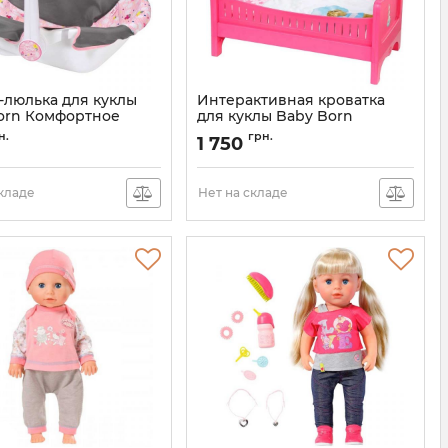
-люлька для куклы
Интерактивная кроватка
orn Комфортное
для куклы Baby Born
твие Zapf Creation
Радужные Сны Zapf Creation
н.
грн.
1 750
822289
822265
Артикул:
822289
складе
Нет на складе