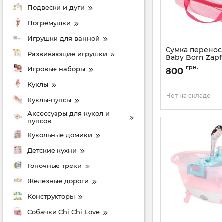
Подвески и дуги
Погремушки
Игрушки для ванной
Сумка перенос
Развивающие игрушки
Baby Born Zapf
822203
грн.
Игровые наборы
800
Артикул:
822203
Куклы
Нет на складе
Куклы-пупсы
Аксессуары для кукол и
пупсов
Кукольные домики
Детские кухни
Гоночные треки
Железные дороги
Конструкторы
Собачки Chi Chi Love