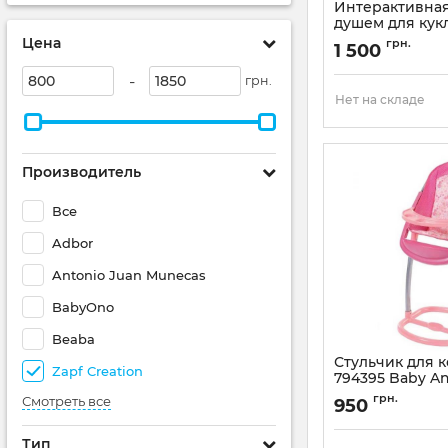
Интерактивная
душем для кук
Zapf Creation 8
Цена
грн.
1 500
Артикул:
822258
-
грн.
Нет на складе
Производитель
Все
Adbor
Antonio Juan Munecas
BabyOno
Beaba
Стульчик для 
Zapf Creation
794395 Baby An
Creation
грн.
Смотреть все
950
Артикул:
794395
Тип