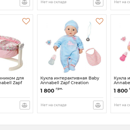
Нет на складе
Нет на 
чником для
Кукла интерактивная Baby
Кукла 
abell Zapf
Annabell Zapf Creation
Annabel
5
794654 с мимикой 43 см
794401
грн.
1 800
1 800
Нет на складе
Нет на 