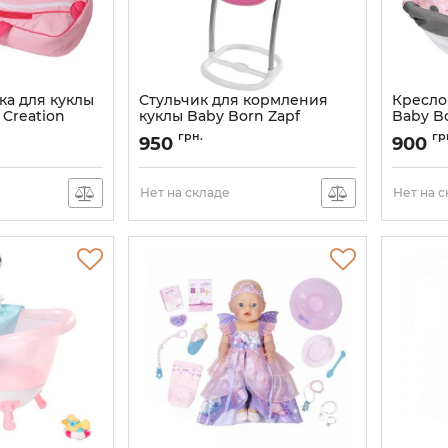
ка для куклы
Стульчик для кормления
Кресло
 Creation
куклы Baby Born Zapf
Baby B
Creation 822272
путешес
грн.
гр
950
900
822265
Артикул:
822272
Артикул:
Нет на складе
Нет на 