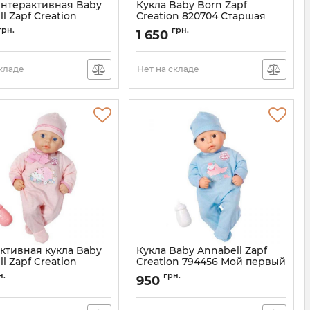
интерактивная Baby
Кукла Baby Born Zapf
l Zapf Creation
Creation 820704 Старшая
 Учимся ходить
Сестренка
грн.
грн.
1 650
700136
Артикул:
820704
складе
Нет на складе
ктивная кукла Baby
Кукла Baby Annabell Zapf
l Zapf Creation
Creation 794456 Мой первый
 Моя первая
малыш
н.
грн.
950
ка
Артикул:
794456
794449