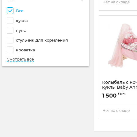
Нет на складе
Все
кукла
пупс
стульчик для кормления
кроватка
Смотреть все
Колыбель с но
куклы Baby Ann
Creation 79286
грн.
1 500
Артикул:
792865
Нет на складе