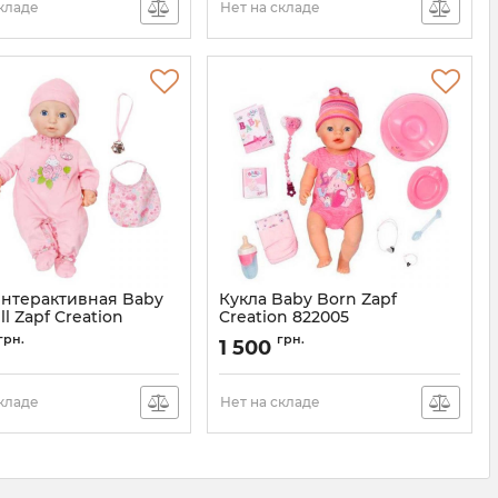
складе
Нет на складе
интерактивная Baby
Кукла Baby Born Zapf
l Zapf Creation
Creation 822005
 с мимикой 43 см
Очаровательная малышка
грн.
грн.
1 500
Артикул:
822005
складе
Нет на складе