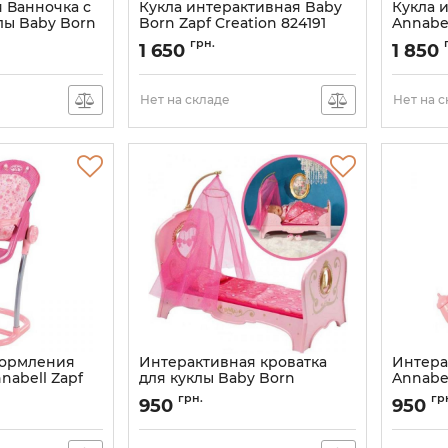
 Ванночка с
Кукла интерактивная Baby
Кукла 
лы Baby Born
Born Zapf Creation 824191
Annabel
22258
Фея
700136
грн.
1 650
1 850
Артикул:
824191
Артикул:
Нет на складе
Нет на 
кормления
Интерактивная кроватка
Интера
nabell Zapf
для куклы Baby Born
Annabel
Сладкие Сны Zapf Creation
794449
грн.
гр
950
950
819562
малыш
Артикул:
819562
Артикул: