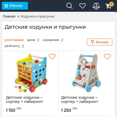
0
Меню
Главная
Ходунки и прыгунки
Детские ходунки и прыгунки
умолчанию
цене
названию
Фильтр
рейтингу
Детские ходунки –
Детские ходунки –
сортер + лабиринт
сортер + лабиринт
EcoToys 2118
EcoToys
грн.
грн.
1 150
1 250