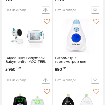
Нет на складе
Нет на складе
Видеоняня Babymoov
Гигрометр с
Babymonitor YOO-FEEL
термометром для
детской комнаты
Артикул:
A014420
грн.
грн.
Babymoov
5 950
890
Артикул:
A037405
Нет на складе
Нет на складе