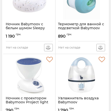
Ночник Babymoov с
Термометр для ванной с
белым шумом Sleepy
подсветкой Babymoov
Nightlight
Thermolight Bath
грн.
грн.
Thermometer
1 190
890
Артикул:
A015027
Артикул:
A037001
Нет на складе
Нет на складе
Ночник с проектором
Увлажнитель воздуха
Babymoov Project light
Babymoov
Nightlight
Humidificateur Hygro
грн.
грн.
790
1 790
Артикул:
A015018
Артикул:
A047012