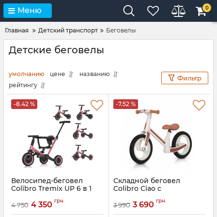
0
Меню
Главная
Детский транспорт
Беговелы
Детские беговелы
умолчанию
цене
названию
Фильтр
рейтингу
-8.42 %
-7.52 %
Велосипед-беговел
Складной беговел
Colibro Tremix UP 6 в 1
Colibro Ciao с
амортизацией
Артикул:
CT-43-04
грн.
грн.
4 350
3 690
4 750
3 990
Артикул:
R/CO/MW