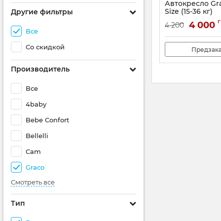
Автокресло Grac
Size (15-36 кг)
Другие фильтры
Артикул:
506062477
г
4 000
4 200
Все
Со скидкой
Предзак
Производитель
Все
4baby
Bebe Confort
Bellelli
Cam
Graco
Смотреть все
Тип