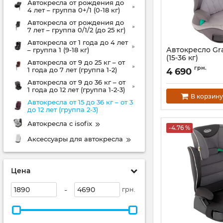
Автокресла от рождения до
4 лет – группа 0+/1 (0-18 кг)
Автокресла от рождения до
7 лет – группа 0/1/2 (до 25 кг)
Автокресла от 1 года до 4 лет
Автокресло Grac
– группа 1 (9-18 кг)
(15-36 кг)
Автокресла от 9 до 25 кг – от
Артикул:
8CV999IR
грн.
1 года до 7 лет (группа 1-2)
4 690
Автокресла от 9 до 36 кг – от
1 года до 12 лет (группа 1-2-3)
В корзину
Автокресла от 15 до 36 кг – от 3
до 12 лет (группа 2-3)
Автокресла с isofix
-4.76 %
Аксессуары для автокресла
Цена
-
грн.