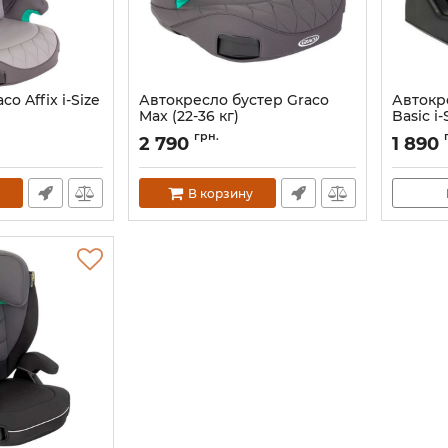
o Affix i-Size
Автокресло бустер Graco
Автокр
Max (22-36 кг)
Basic i-
OEU
Артикул:
8CV799IROEU
Артикул:
грн.
2 790
1 890
В корзину