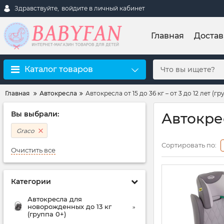
Здравствуйте,
войдите в личный кабинет
Главная
Достав
Каталог товаров
Главная
Автокресла
Автокресла от 15 до 36 кг – от 3 до 12 лет (гр
Вы выбрали:
Автокрес
Graco
Сортировать по:
Очистить все
Категории
Автокресла для
новорожденных до 13 кг
(группа 0+)