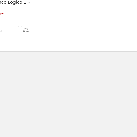
o Logico L i-
3167
рн.
аз