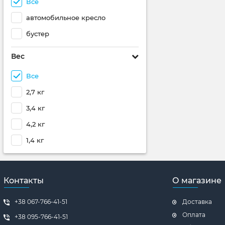
Все
автомобильное кресло
бустер
Вес
Все
2,7 кг
3,4 кг
4,2 кг
1,4 кг
Контакты
О магазине
+38 067-766-41-51
Доставка
Оплата
+38 ‎095-766-41-51