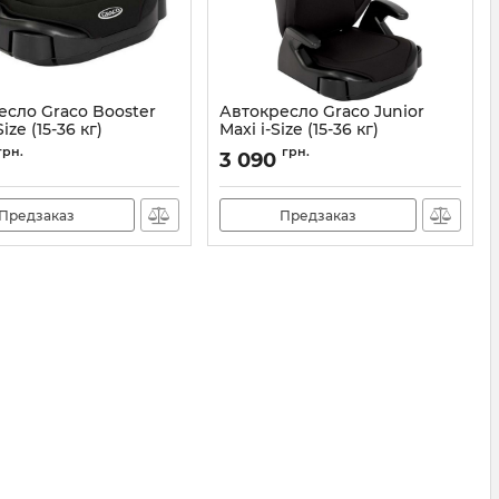
есло Graco Booster
Автокресло Graco Junior
Size (15-36 кг)
Maxi i-Size (15-36 кг)
8CT750BLCEU
Артикул:
8CT899MDNEU
грн.
грн.
3 090
Предзаказ
Предзаказ