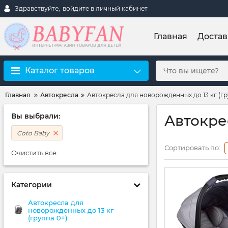
Здравствуйте,
войдите в личный кабинет
Главная
Достав
Каталог товаров
Главная
Автокресла
Автокресла для новорожденных до 13 кг (гр
Вы выбрали:
Автокре
Coto Baby
Сортировать по:
Очистить все
Категории
Автокресла для
новорожденных до 13 кг
(группа 0+)