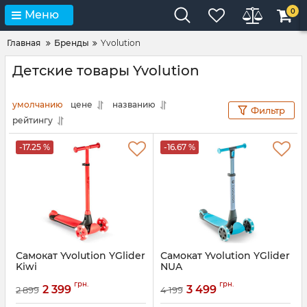
0
Меню
Главная
Бренды
Yvolution
Детские товары Yvolution
умолчанию
цене
названию
Фильтр
рейтингу
-17.25 %
-16.67 %
Самокат Yvolution YGlider
Самокат Yvolution YGlider
Kiwi
NUA
Артикул:
Y101258
Артикул:
Y101261
грн.
грн.
2 399
3 499
2 899
4 199