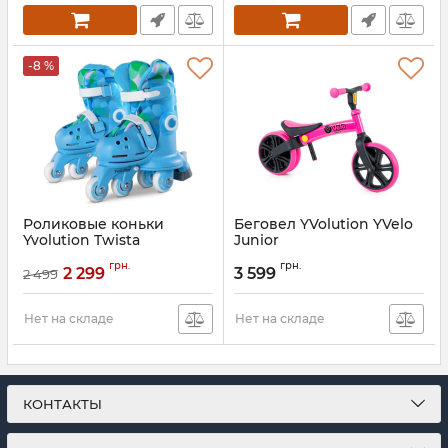
-8 %
Роликовые коньки
Беговел YVolution YVelo
Yvolution Twista
Junior
Артикул:
YR25B4
Артикул:
N101050
грн.
грн.
2 299
3 599
2 499
Нет на складе
Нет на складе
КОНТАКТЫ