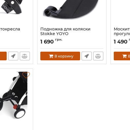
втокресла
Подножка для коляски
Москит
Stokke YOYO
прогул
Stokke
Артикул:
646701
грн.
1 690
1 490
Артикул:
В корзину
В