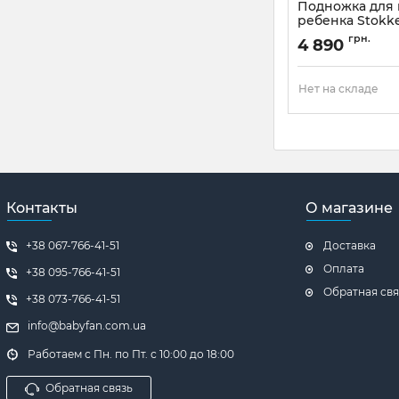
Подножка для 
ребенка Stokk
Артикул:
655701
грн.
4 890
Нет на складе
Контакты
О магазине
+38 067-766-41-51
Доставка
Оплата
+38 ‎095-766-41-51
Обратная свя
+38 ‎073-766-41-51
info@babyfan.com.ua
Работаем с Пн. по Пт. с 10:00 до 18:00
Обратная связь