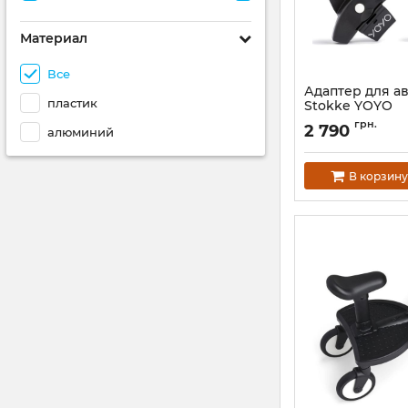
Материал
Все
Адаптер для а
пластик
Stokke YOYO
Артикул:
655501
грн.
2 790
алюминий
В корзину