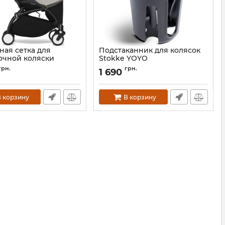
ная сетка для
Подстаканник для колясок
очной коляски
Stokke YOYO
 YOYO
Артикул:
655101
грн.
грн.
1 690
655201
 корзину
В корзину