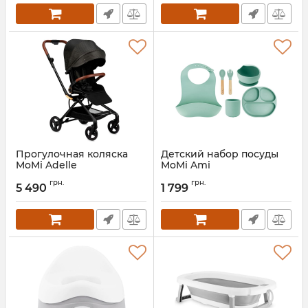
Прогулочная коляска
Детский набор посуды
MoMi Adelle
MoMi Ami
Артикул:
WOSP00034
Артикул:
AKCE00043
грн.
грн.
5 490
1 799