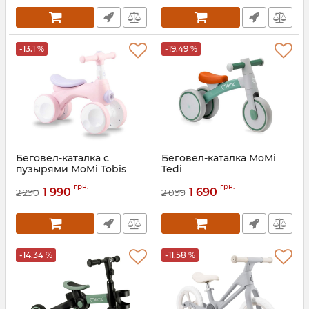
-13.1 %
-19.49 %
Беговел-каталка с
Беговел-каталка MoMi
пузырями MoMi Tobis
Tedi
Артикул:
ROBI00042
Артикул:
ROBI00035
грн.
грн.
1 990
1 690
2 290
2 099
-14.34 %
-11.58 %