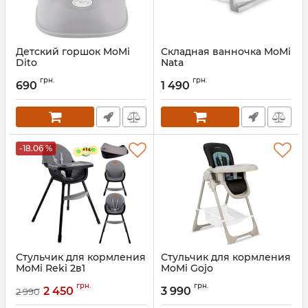
Детский горшок MoMi
Складная ванночка MoMi
Dito
Nata
Артикул:
AKCE00054
Артикул:
AKCE00052
грн.
грн.
690
1 490
-18.06 %
Стульчик для кормления
Стульчик для кормления
MoMi Reki 2в1
MoMi Gojo
Артикул:
KRKA00033
Артикул:
KRKA00029
грн.
грн.
2 450
3 990
2 990