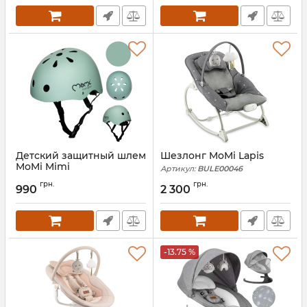
Детский защитный шлем
Шезлонг MoMi Lapis
MoMi Mimi
Артикул:
BULE00046
Артикул:
ROBI00050
грн.
грн.
990
2 300
-13.75 %