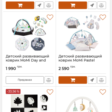
Детский развивающий
Детский развивающий
коврик MoMi Day and
коврик MoMi Pastel
Night
Артикул:
MAED00017
грн.
грн.
1 990
2 590
Артикул:
MAED00016
Предзаказ
-33.56 %