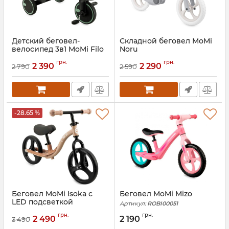
Детский беговел-
Складной беговел MoMi
велосипед 3в1 MoMi Filo
Noru
Артикул:
ROTR00025
Артикул:
ROBI00081
грн.
грн.
2 390
2 290
2 790
2 590
-28.65 %
Беговел MoMi Isoka с
Беговел MoMi Mizo
LED подсветкой
Артикул:
ROBI00051
Артикул:
ROBI00076
грн.
грн.
2 490
2 190
3 490