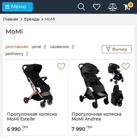
0
Меню
Главная
Бренды
MoMi
MoMi
умолчанию
цене
названию
Фильтр
рейтингу
Прогулочная коляска
Прогулочная коляска
MoMi Estelle
MoMi Andrea
Артикул:
WOSP00003
Артикул:
WOSP00065
грн.
грн.
6 990
7 990