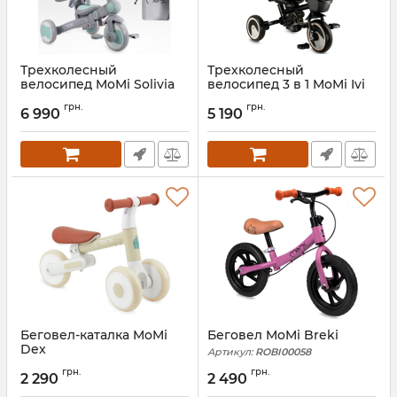
Трехколесный
Трехколесный
велосипед MoMi Solivia
велосипед 3 в 1 MoMi Ivi
Артикул:
ROTR00018
Артикул:
ROTR00013
грн.
грн.
6 990
5 190
Беговел-каталка MoMi
Беговел MoMi Breki
Dex
Артикул:
ROBI00058
Артикул:
ROBI00072
грн.
грн.
2 290
2 490