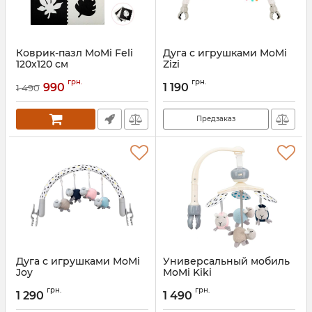
Коврик-пазл MoMi Feli
Дуга с игрушками MoMi
120х120 см
Zizi
Артикул:
AKCE00028
Артикул:
AKCE00057
грн.
грн.
990
1 190
1 490
Предзаказ
Дуга с игрушками MoMi
Универсальный мобиль
Joy
MoMi Kiki
Артикул:
AKCE00011
Артикул:
AKCE00010
грн.
грн.
1 290
1 490