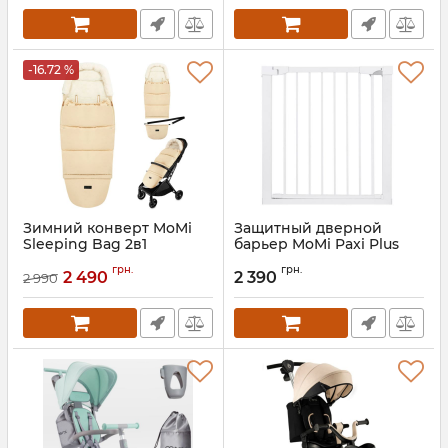
-16.72 %
Зимний конверт MoMi
Защитный дверной
Sleeping Bag 2в1
барьер MoMi Paxi Plus
Артикул:
AKCE00049
Артикул:
AKCE00046
грн.
грн.
2 490
2 390
2 990