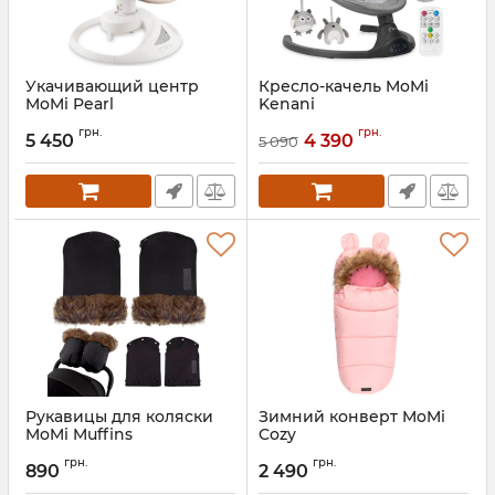
Укачивающий центр
Кресло-качель MoMi
MoMi Pearl
Kenani
Артикул:
BULE00039
Артикул:
BULE00022
грн.
грн.
5 450
4 390
5 090
Рукавицы для коляски
Зимний конверт MoMi
MoMi Muffins
Cozy
Артикул:
AKWOZ00001
Артикул:
AKCE00033
грн.
грн.
890
2 490