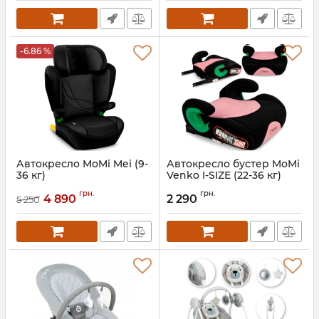
-6.86 %
Автокресло MoMi Mei (9-
Автокресло бустер MoMi
36 кг)
Venko I-SIZE (22-36 кг)
Артикул:
FOSA00036
Артикул:
FOSA00024
грн.
грн.
4 890
2 290
5 250