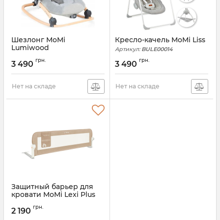
Шезлонг MoMi
Кресло-качель MoMi Liss
Lumiwood
Артикул:
BULE00014
Артикул:
BULE00011
грн.
грн.
3 490
3 490
Нет на складе
Нет на складе
Защитный барьер для
кровати MoMi Lexi Plus
Артикул:
AKCE00064
грн.
2 190