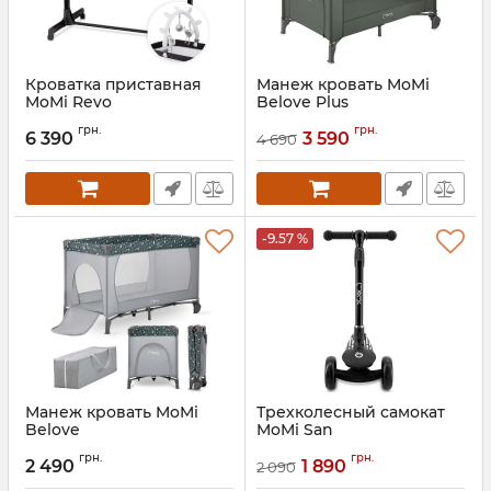
Кроватка приставная
Манеж кровать MoMi
MoMi Revo
Belove Plus
Артикул:
LOZE00022
Артикул:
LOZE00025
грн.
грн.
6 390
3 590
4 690
-9.57 %
Манеж кровать MoMi
Трехколесный самокат
Belove
MoMi San
Артикул:
LOZE00015
Артикул:
HULA00016
грн.
грн.
2 490
1 890
2 090