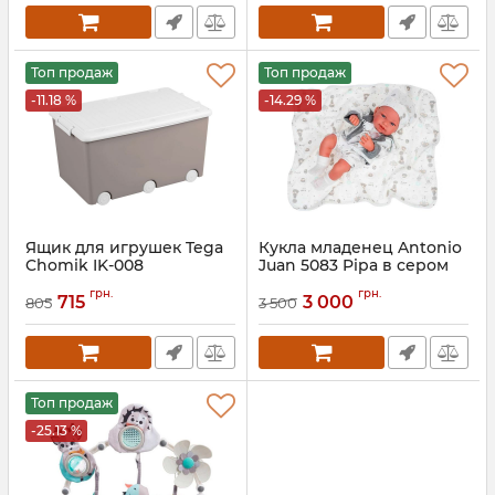
Топ продаж
Топ продаж
-11.18 %
-14.29 %
Ящик для игрушек Tega
Кукла младенец Antonio
Chomik IK-008
Juan 5083 Pipа в сером
42 см
Артикул:
PW-001-176
грн.
грн.
715
3 000
805
3 500
Топ продаж
-25.13 %