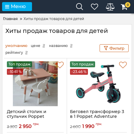
0
Меню
Главная
Хиты продаж товаров для детей
Хиты продаж товаров для детей
умолчанию
цене
названию
Фильтр
рейтингу
Топ продаж
Топ продаж
-10.61 %
-23.46 %
Детский столик и
Беговел трансформер 3
стульчик Poppet
в 1 Poppet Adventure
Мультивуд 3в1
Артикул:
PP-1703P
грн.
грн.
2 950
1 990
3 300
2 600
Артикул:
PP-010CP